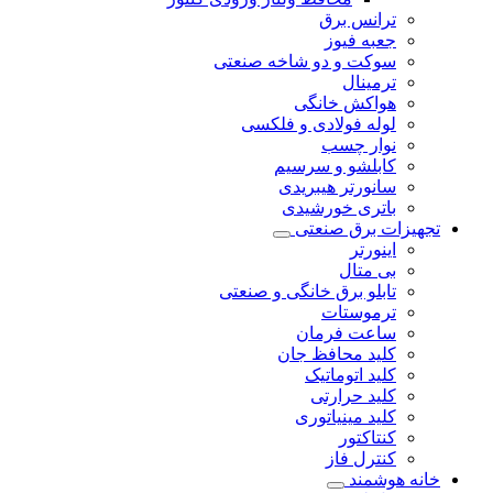
ترانس برق
جعبه فیوز
سوکت و دو شاخه صنعتی
ترمینال
هواکش خانگی
لوله فولادی و فلکسی
نوار چسب
کابلشو و سرسیم
سانورتر هیبریدی
باتری خورشیدی
تجهیزات برق صنعتی
اینورتر
بی متال
تابلو برق خانگی و صنعتی
ترموستات
ساعت فرمان
کلید محافظ جان
کلید اتوماتیک
کلید حرارتی
کلید مینیاتوری
کنتاکتور
کنترل فاز
خانه هوشمند