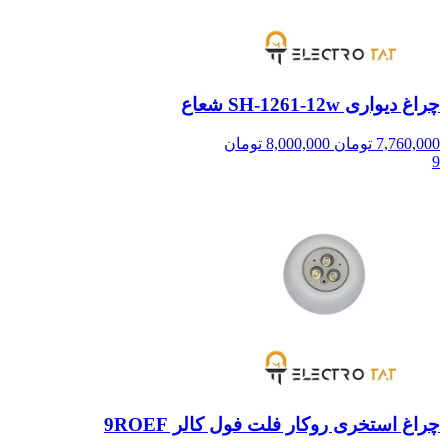
چراغ دیواری SH-1261-12w شعاع
7,760,000
تومان
8,000,000
تومان
9
چراغ استخری روکار فلت فول کالر 9ROEF