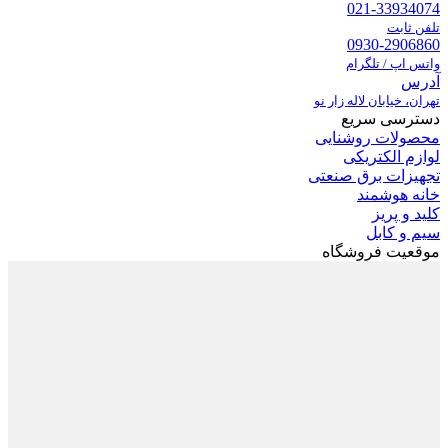
021-33934074
تلفن ثابت
0930-2906860
واتس اپ / تلگرام
آدرس
تهران، خیابان لاله زار نو
دسترسی سریع
محصولات روشنایی
لوازم الکتریکی
تجهیزات برق صنعتی
خانه هوشمند
کلید و پریز
سیم و کابل
موقعیت فروشگاه