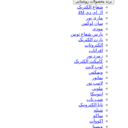
برند محصولات روشنایی
شعاع الکتریک
ال ای دی 4M
مازی نور
سان لوکس
مودی
پارس شعاع توس
پارت الکتریک
الکتروتات
افراتاب
زمرد نور
کامکث الکتریک
لوپ لایت
ویمکس
نمانور
لامپ نور
ملونی
اپتونیکا
شب تاب
تابا الکترونیک
شیله
ساکو
اکووات
ویسنا