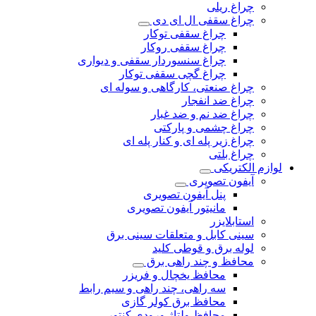
چراغ ریلی
چراغ سقفی ال ای دی
چراغ سقفی توکار
چراغ سقفی روکار
چراغ سنسوردار سقفی و دیواری
چراغ گچی سقفی توکار
چراغ صنعتی، کارگاهی و سوله ای
چراغ ضد انفجار
چراغ ضد نم و ضد غبار
چراغ چشمی و پارکتی
چراغ‌ زیر‌ پله‌ ای و کنار‌ پله‌ ای
چراغ بلتی
لوازم الکتریکی
آیفون تصویری
پنل آیفون تصویری
مانیتور آیفون تصویری
استابلایزر
سینی کابل و متعلقات سینی برق
لوله برق و قوطی کلید
محافظ و چند راهی برق
محافظ یخچال و فریزر
سه راهی، چند راهی و سیم رابط
محافظ برق کولر گازی
محافظ ولتاژ ورودی کنتور