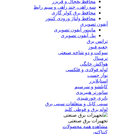
محافظ یخچال و فریزر
سه راهی، چند راهی و سیم رابط
محافظ برق کولر گازی
محافظ ولتاژ ورودی کنتور
آیفون تصویری
مانیتور آیفون تصویری
پنل آیفون تصویری
ترانس برق
جعبه فیوز
سوکت و دو شاخه صنعتی
ترمینال
هواکش خانگی
لوله فولادی و فلکسی
نوار چسب
استابلایزر
کابلشو و سرسیم
سانورتر هیبریدی
باتری خورشیدی
سینی کابل و متعلقات سینی برق
لوله برق و قوطی کلید
تجهیزات برق صنعتی
مشاهده همه محصولات
کنتاکتور