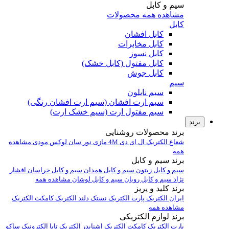
سیم و کابل
مشاهده همه محصولات
کابل
کابل افشان
کابل مخابرات
کابل نسوز
کابل مفتول (کابل خشک)
کابل جوش
سیم
سیم نایلون
سیم ارت افشان (سیم ارت افشان رنگی)
سیم مفتول ارت (سیم خشک ارت)
برند
برند محصولات روشنایی
شعاع الکتریک
ال ای دی 4M
مازی نور
سان لوکس
مودی
مشاهده
همه
برند سیم و کابل
سیم و کابل زیتون
سیم و کابل همدان
سیم و کابل خراسان افشار
نژاد
سیم و کابل رویان
سیم و کابل لوشان
مشاهده همه
برند کلید و پریز
ایران الکتریک
پارت الکتریک
نستک
دلند الکتریک
کامکث الکتریک
مشاهده همه
برند لوازم الکتریکی
پارت الکتریک
کامکث الکتریک
اشنایدر الکتریک
تابا الکترونیک
ساکو