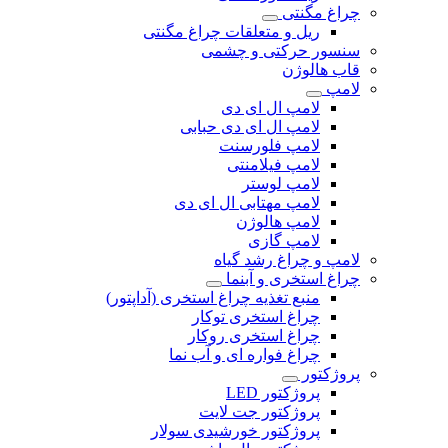
چراغ مگنتی
ریل و متعلقات چراغ مگنتی
سنسور حرکتی و چشمی
قاب هالوژن
لامپ
لامپ ال ای دی
لامپ ال ای دی حبابی
لامپ فلورسنت
لامپ فیلامنتی
لامپ لوستر
لامپ مهتابی ال ای دی
لامپ هالوژن
لامپ گازی
لامپ و چراغ رشد گیاه
چراغ استخری و آبنما
منبع تغذیه چراغ استخری (آداپتور)
چراغ استخری توکار
چراغ استخری روکار
چراغ فواره ای و آب نما
پروژکتور
پروژکتور LED
پروژکتور جت لایت
پروژکتور خورشیدی سولار