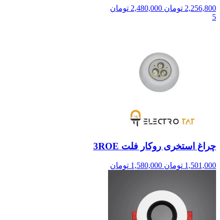
2,256,800
تومان
2,480,000
تومان
5
چراغ استخری روکار فلت 3ROE
1,501,000
تومان
1,580,000
تومان