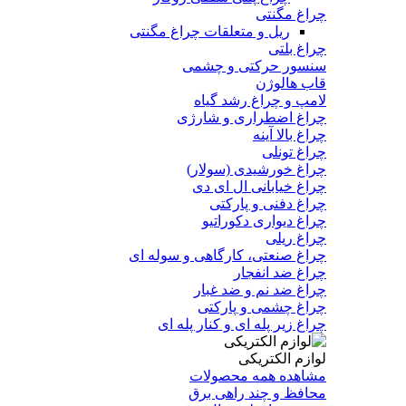
چراغ مگنتی
ریل و متعلقات چراغ مگنتی
چراغ بلتی
سنسور حرکتی و چشمی
قاب هالوژن
لامپ و چراغ رشد گیاه
چراغ اضطراری و شارژی
چراغ بالا آینه
چراغ تونلی
چراغ خورشیدی (سولار)
چراغ خیابانی ال ای دی
چراغ دفنی و پارکتی
چراغ دیواری دکوراتیو
چراغ ریلی
چراغ صنعتی، کارگاهی و سوله ای
چراغ ضد انفجار
چراغ ضد نم و ضد غبار
چراغ چشمی و پارکتی
چراغ‌ زیر‌ پله‌ ای و کنار‌ پله‌ ای
لوازم الکتریکی
مشاهده همه محصولات
محافظ و چند راهی برق