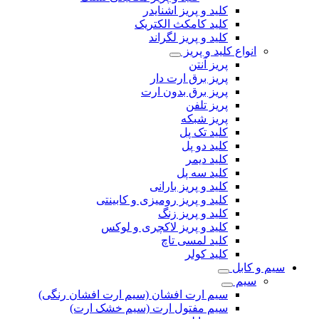
کلید و پریز اشنایدر
کلید کامکث الکتریک
کلید و پریز لگراند
انواع کلید و پریز
پریز آنتن
پریز برق ارت دار
پریز برق بدون ارت
پریز تلفن
پریز شبکه
کلید تک پل
کلید دو پل
کلید دیمر
کلید سه پل
کلید و پریز بارانی
کلید و پریز رومیزی و کابینتی
کلید و پریز زنگ
کلید و پریز لاکچری و لوکس
کلید لمسی تاچ
کلید کولر
سیم و کابل
سیم
سیم ارت افشان (سیم ارت افشان رنگی)
سیم مفتول ارت (سیم خشک ارت)