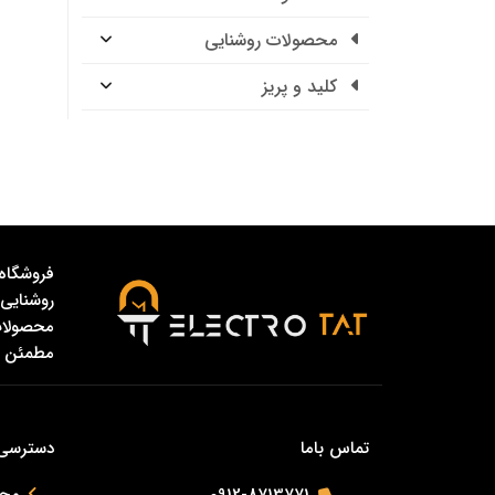
محصولات روشنایی
کلید و پریز
فروشگاه 
روشنایی،
محصولات 
مطمئن و
تماس باما
دسترسی
0912-8713771
محص