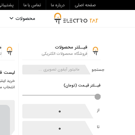
صفحه اصلی
درباره ما
تماس با ما
پشتیبان
محصولات
فیــلتر محصولات
م
فروشگاه محصولات الکتریکی
ل
جستجو
لیست قی
خرید اینت
فیــلتر قیـمت (تومان)
انتخاب من
حد بالا قیمت
حد پایین قیمت
از
تا