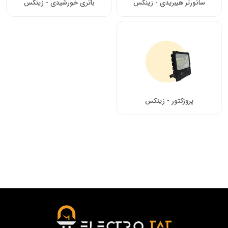
سانورتر هیبریدی - زینکس
باتری خورشیدی - زینکس
پروژکتور - زینکس