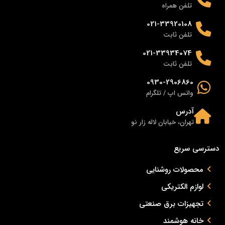
تلفن همراه
021-33920108
تلفن ثابت
021-33934074
تلفن ثابت
0930-2906860
واتس اپ / تلگرام
آدرس
تهران، خیابان لاله زار نو
دسترسی سریع
محصولات روشنایی
لوازم الکتریکی
تجهیزات برق صنعتی
خانه هوشمند