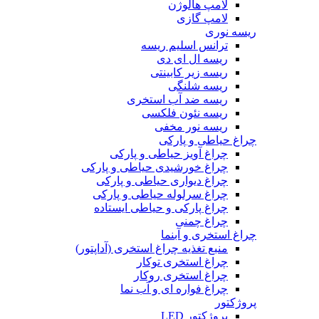
لامپ هالوژن
لامپ گازی
ریسه نوری
ترانس اسلیم ریسه
ریسه ال ای دی
ریسه زیر کابینتی
ریسه شلنگی
ریسه ضد آب استخری
ریسه نئون فلکسی
ریسه نور مخفی
چراغ حیاطی و پارکی
چراغ آویز حیاطی و پارکی
چراغ خورشیدی حیاطی و پارکی
چراغ دیواری حیاطی و پارکی
چراغ سرلوله حیاطی و پارکی
چراغ پارکی و حیاطی ایستاده
چراغ چمنی
چراغ استخری و آبنما
منبع تغذیه چراغ استخری (آداپتور)
چراغ استخری توکار
چراغ استخری روکار
چراغ فواره ای و آب نما
پروژکتور
پروژکتور LED