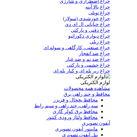
چراغ اضطراری و شارژی
چراغ بالا آینه
چراغ تونلی
چراغ خورشیدی (سولار)
چراغ خیابانی ال ای دی
چراغ دفنی و پارکتی
چراغ دیواری دکوراتیو
چراغ ریلی
چراغ صنعتی، کارگاهی و سوله ای
چراغ ضد انفجار
چراغ ضد نم و ضد غبار
چراغ چشمی و پارکتی
چراغ‌ زیر‌ پله‌ ای و کنار‌ پله‌ ای
لوازم الکتریکی
مشاهده همه محصولات
محافظ و چند راهی برق
محافظ یخچال و فریزر
سه راهی، چند راهی و سیم رابط
محافظ برق کولر گازی
محافظ ولتاژ ورودی کنتور
آیفون تصویری
مانیتور آیفون تصویری
پنل آیفون تصویری