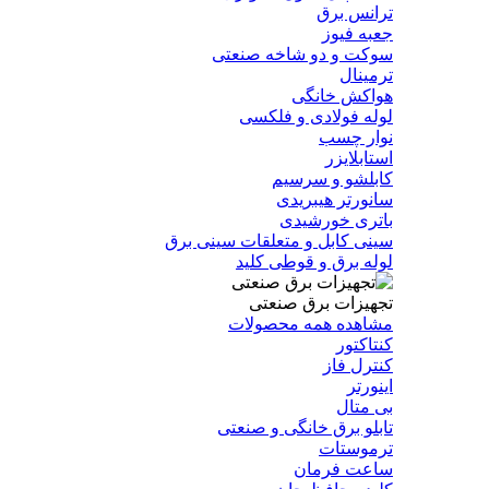
ترانس برق
جعبه فیوز
سوکت و دو شاخه صنعتی
ترمینال
هواکش خانگی
لوله فولادی و فلکسی
نوار چسب
استابلایزر
کابلشو و سرسیم
سانورتر هیبریدی
باتری خورشیدی
سینی کابل و متعلقات سینی برق
لوله برق و قوطی کلید
تجهیزات برق صنعتی
مشاهده همه محصولات
کنتاکتور
کنترل فاز
اینورتر
بی متال
تابلو برق خانگی و صنعتی
ترموستات
ساعت فرمان