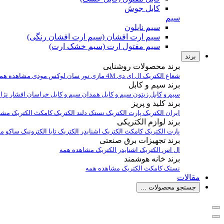
کابل جوش
سیم
سیم نایلون
سیم ارت افشان (سیم ارت افشان رنگی)
سیم مفتول ارت (سیم خشک ارت)
برند
برند محصولات روشنایی
شعاع الکتریک
ال ای دی 4M
مازی نور
سان لوکس
مودی
مشاهده هم
برند سیم و کابل
سیم و کابل زیتون
سیم و کابل همدان
سیم و کابل خراسان افشار نژا
برند کلید و پریز
ایران الکتریک
پارت الکتریک
نستک
دلند الکتریک
کامکث الکتریک
مشا
برند لوازم الکتریکی
پارت الکتریک
کامکث الکتریک
اشنایدر الکتریک
تابا الکترونیک
ساکو
مش
برند تجهیزات برق صنعتی
ال اس الکتریک
اشنایدر الکتریک
مشاهده همه
برند خانه هوشمند
نستک
کامکث الکتریک
مشاهده همه
مقالات
جستجو محصولات ...