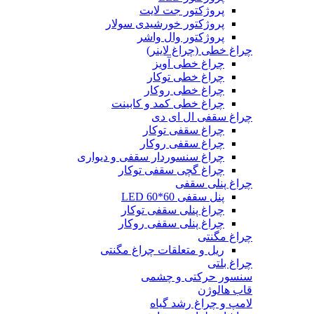
پروژکتور جت لایت
پروژکتور خورشیدی سولار
پروژکتور وال واشر
چراغ خطی (چراغ لاینر)
چراغ خطی آویز
چراغ خطی توکار
چراغ خطی روکار
چراغ خطی کمد و کابینت
چراغ سقفی ال ای دی
چراغ سقفی توکار
چراغ سقفی روکار
چراغ سنسوردار سقفی و دیواری
چراغ گچی سقفی توکار
چراغ پنلی سقفی
پنل سقفی 60*60 LED
چراغ پنلی سقفی توکار
چراغ پنلی سقفی روکار
چراغ مگنتی
ریل و متعلقات چراغ مگنتی
چراغ بلتی
سنسور حرکتی و چشمی
قاب هالوژن
لامپ و چراغ رشد گیاه