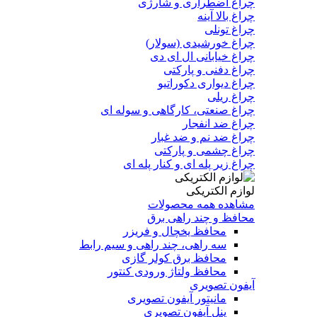
چراغ اضطراری و شارژی
چراغ بالا آینه
چراغ تونلی
چراغ خورشیدی (سولار)
چراغ خیابانی ال ای دی
چراغ دفنی و پارکتی
چراغ دیواری دکوراتیو
چراغ ریلی
چراغ صنعتی، کارگاهی و سوله ای
چراغ ضد انفجار
چراغ ضد نم و ضد غبار
چراغ چشمی و پارکتی
چراغ‌ زیر‌ پله‌ ای و کنار‌ پله‌ ای
لوازم الکتریکی
مشاهده همه محصولات
محافظ و چند راهی برق
محافظ یخچال و فریزر
سه راهی، چند راهی و سیم رابط
محافظ برق کولر گازی
محافظ ولتاژ ورودی کنتور
آیفون تصویری
مانیتور آیفون تصویری
پنل آیفون تصویری