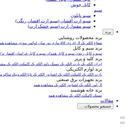
کابل جوش
سیم
سیم نایلون
سیم ارت افشان (سیم ارت افشان رنگی)
سیم مفتول ارت (سیم خشک ارت)
برند
برند محصولات روشنایی
شعاع الکتریک
ال ای دی 4M
مازی نور
سان لوکس
مودی
مشاهده هم
برند سیم و کابل
سیم و کابل زیتون
سیم و کابل همدان
سیم و کابل خراسان افشار نژا
برند کلید و پریز
ایران الکتریک
پارت الکتریک
نستک
دلند الکتریک
کامکث الکتریک
مشا
برند لوازم الکتریکی
پارت الکتریک
کامکث الکتریک
اشنایدر الکتریک
تابا الکترونیک
ساکو
مش
برند تجهیزات برق صنعتی
ال اس الکتریک
اشنایدر الکتریک
مشاهده همه
برند خانه هوشمند
نستک
کامکث الکتریک
مشاهده همه
مقالات
جستجو محصولات ...