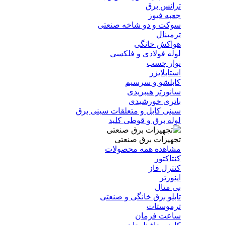
ترانس برق
جعبه فیوز
سوکت و دو شاخه صنعتی
ترمینال
هواکش خانگی
لوله فولادی و فلکسی
نوار چسب
استابلایزر
کابلشو و سرسیم
سانورتر هیبریدی
باتری خورشیدی
سینی کابل و متعلقات سینی برق
لوله برق و قوطی کلید
تجهیزات برق صنعتی
مشاهده همه محصولات
کنتاکتور
کنترل فاز
اینورتر
بی متال
تابلو برق خانگی و صنعتی
ترموستات
ساعت فرمان