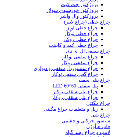
پروژکتور جت لایت
پروژکتور خورشیدی سولار
پروژکتور وال واشر
چراغ خطی (چراغ لاینر)
چراغ خطی آویز
چراغ خطی توکار
چراغ خطی روکار
چراغ خطی کمد و کابینت
چراغ سقفی ال ای دی
چراغ سقفی توکار
چراغ سقفی روکار
چراغ سنسوردار سقفی و دیواری
چراغ گچی سقفی توکار
چراغ پنلی سقفی
پنل سقفی 60*60 LED
چراغ پنلی سقفی توکار
چراغ پنلی سقفی روکار
چراغ مگنتی
ریل و متعلقات چراغ مگنتی
چراغ بلتی
سنسور حرکتی و چشمی
قاب هالوژن
لامپ و چراغ رشد گیاه