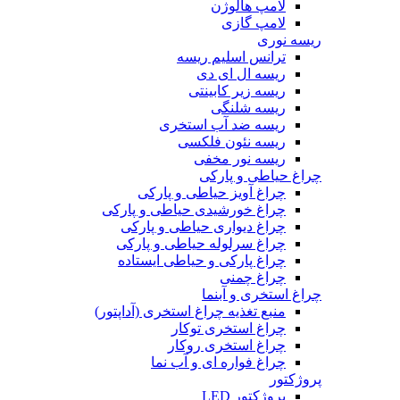
لامپ هالوژن
لامپ گازی
ریسه نوری
ترانس اسلیم ریسه
ریسه ال ای دی
ریسه زیر کابینتی
ریسه شلنگی
ریسه ضد آب استخری
ریسه نئون فلکسی
ریسه نور مخفی
چراغ حیاطی و پارکی
چراغ آویز حیاطی و پارکی
چراغ خورشیدی حیاطی و پارکی
چراغ دیواری حیاطی و پارکی
چراغ سرلوله حیاطی و پارکی
چراغ پارکی و حیاطی ایستاده
چراغ چمنی
چراغ استخری و آبنما
منبع تغذیه چراغ استخری (آداپتور)
چراغ استخری توکار
چراغ استخری روکار
چراغ فواره ای و آب نما
پروژکتور
پروژکتور LED