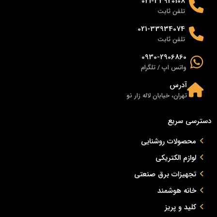
021-33920108
تلفن ثابت
021-33934074
تلفن ثابت
0930-2906860
واتس اپ / تلگرام
آدرس
تهران، خیابان لاله زار نو
دسترسی سریع
محصولات روشنایی
لوازم الکتریکی
تجهیزات برق صنعتی
خانه هوشمند
کلید و پریز