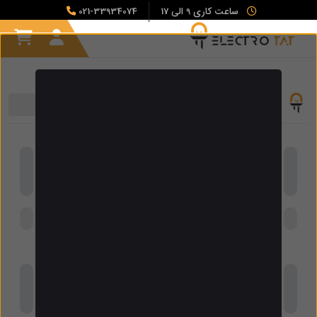
ساعت کاری 9 الی 17
021-33934074
برند لوازم الکتریکی
جستجو
لیست برند ها الکتروتات