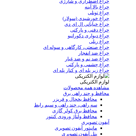
چراغ اضطراری و شارژی
چراغ بالا آینه
چراغ تونلی
چراغ خورشیدی (سولار)
چراغ خیابانی ال ای دی
چراغ دفنی و پارکتی
چراغ دیواری دکوراتیو
چراغ ریلی
چراغ صنعتی، کارگاهی و سوله ای
چراغ ضد انفجار
چراغ ضد نم و ضد غبار
چراغ چشمی و پارکتی
چراغ‌ زیر‌ پله‌ ای و کنار‌ پله‌ ای
لوازم الکتریکی
مشاهده همه محصولات
محافظ و چند راهی برق
محافظ یخچال و فریزر
سه راهی، چند راهی و سیم رابط
محافظ برق کولر گازی
محافظ ولتاژ ورودی کنتور
آیفون تصویری
مانیتور آیفون تصویری
پنل آیفون تصویری