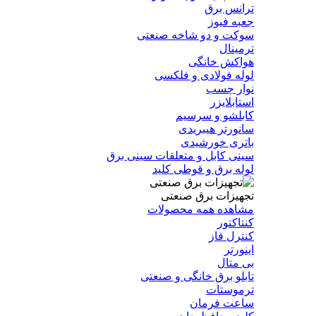
ترانس برق
جعبه فیوز
سوکت و دو شاخه صنعتی
ترمینال
هواکش خانگی
لوله فولادی و فلکسی
نوار چسب
استابلایزر
کابلشو و سرسیم
سانورتر هیبریدی
باتری خورشیدی
سینی کابل و متعلقات سینی برق
لوله برق و قوطی کلید
تجهیزات برق صنعتی
مشاهده همه محصولات
کنتاکتور
کنترل فاز
اینورتر
بی متال
تابلو برق خانگی و صنعتی
ترموستات
ساعت فرمان