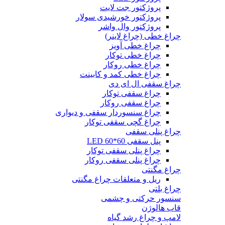
پروژکتور جت لایت
پروژکتور خورشیدی سولار
پروژکتور وال واشر
چراغ خطی (چراغ لاینر)
چراغ خطی آویز
چراغ خطی توکار
چراغ خطی روکار
چراغ خطی کمد و کابینت
چراغ سقفی ال ای دی
چراغ سقفی توکار
چراغ سقفی روکار
چراغ سنسوردار سقفی و دیواری
چراغ گچی سقفی توکار
چراغ پنلی سقفی
پنل سقفی 60*60 LED
چراغ پنلی سقفی توکار
چراغ پنلی سقفی روکار
چراغ مگنتی
ریل و متعلقات چراغ مگنتی
چراغ بلتی
سنسور حرکتی و چشمی
قاب هالوژن
لامپ و چراغ رشد گیاه