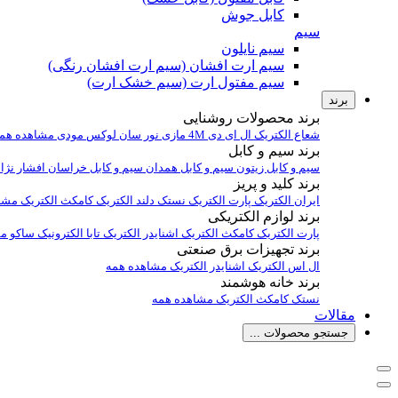
کابل جوش
سیم
سیم نایلون
سیم ارت افشان (سیم ارت افشان رنگی)
سیم مفتول ارت (سیم خشک ارت)
برند
برند محصولات روشنایی
شعاع الکتریک
ال ای دی 4M
مازی نور
سان لوکس
مودی
مشاهده هم
برند سیم و کابل
سیم و کابل زیتون
سیم و کابل همدان
سیم و کابل خراسان افشار نژا
برند کلید و پریز
ایران الکتریک
پارت الکتریک
نستک
دلند الکتریک
کامکث الکتریک
مشا
برند لوازم الکتریکی
پارت الکتریک
کامکث الکتریک
اشنایدر الکتریک
تابا الکترونیک
ساکو
مش
برند تجهیزات برق صنعتی
ال اس الکتریک
اشنایدر الکتریک
مشاهده همه
برند خانه هوشمند
نستک
کامکث الکتریک
مشاهده همه
مقالات
جستجو محصولات ...