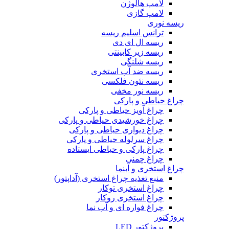
لامپ هالوژن
لامپ گازی
ریسه نوری
ترانس اسلیم ریسه
ریسه ال ای دی
ریسه زیر کابینتی
ریسه شلنگی
ریسه ضد آب استخری
ریسه نئون فلکسی
ریسه نور مخفی
چراغ حیاطی و پارکی
چراغ آویز حیاطی و پارکی
چراغ خورشیدی حیاطی و پارکی
چراغ دیواری حیاطی و پارکی
چراغ سرلوله حیاطی و پارکی
چراغ پارکی و حیاطی ایستاده
چراغ چمنی
چراغ استخری و آبنما
منبع تغذیه چراغ استخری (آداپتور)
چراغ استخری توکار
چراغ استخری روکار
چراغ فواره ای و آب نما
پروژکتور
پروژکتور LED