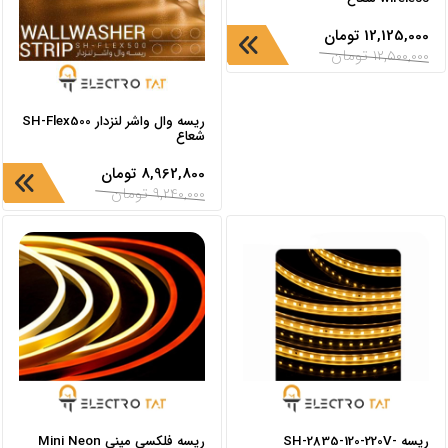
12,125,000
تومان
12,500,000
تومان
ریسه وال واشر لنزدار SH-Flex500
شعاع
8,962,800
تومان
9,240,000
تومان
ریسه SH-2835-120-220V-
ریسه فلکسی مینی Mini Neon