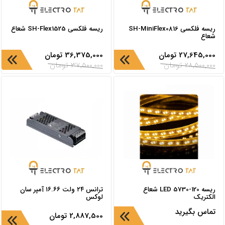
ریسه فلکسی SH-MiniFlex0816
ریسه فلکسی SH-Flex1525 شعاع
شعاع
27,645,000
تومان
36,375,000
تومان
28,500,000
تومان
37,500,000
تومان
ریسه 120-LED 5730 شعاع
ترانس ۲۴ ولت ۱۶.۶۶ آمپر سان
الکتریک
لوکس
تماس بگیرید
2,887,500
تومان