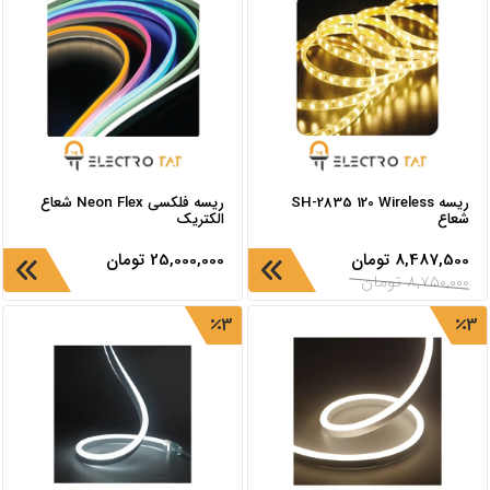
ریسه SH-2835 120 Wireless
ریسه فلکسی Neon Flex شعاع
شعاع
الکتریک
8,487,500
تومان
25,000,000
تومان
8,750,000
تومان
3
3