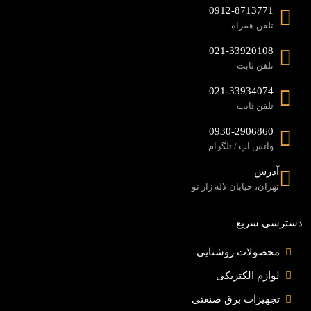
0912-8713771
تلفن همراه
021-33920108
تلفن ثابت
021-33934074
تلفن ثابت
0930-2906860
واتس اپ / تلگرام
آدرس
تهران، خیابان لاله زار نو
دسترسی سریع
محصولات روشنایی
لوازم الکتریکی
تجهیزات برق صنعتی