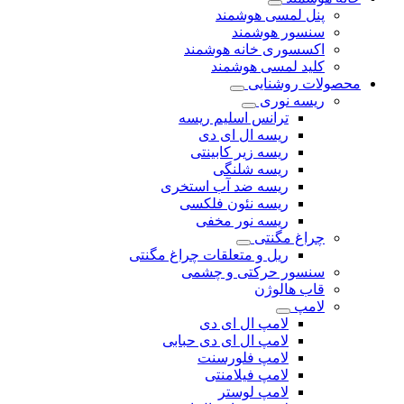
پنل لمسی هوشمند
سنسور هوشمند
اکسسوری خانه هوشمند
کلید لمسی هوشمند
محصولات روشنایی
ریسه نوری
ترانس اسلیم ریسه
ریسه ال ای دی
ریسه زیر کابینتی
ریسه شلنگی
ریسه ضد آب استخری
ریسه نئون فلکسی
ریسه نور مخفی
چراغ مگنتی
ریل و متعلقات چراغ مگنتی
سنسور حرکتی و چشمی
قاب هالوژن
لامپ
لامپ ال ای دی
لامپ ال ای دی حبابی
لامپ فلورسنت
لامپ فیلامنتی
لامپ لوستر