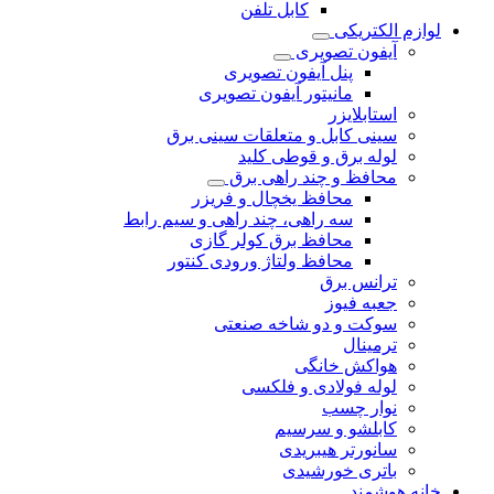
کابل تلفن
لوازم الکتریکی
آیفون تصویری
پنل آیفون تصویری
مانیتور آیفون تصویری
استابلایزر
سینی کابل و متعلقات سینی برق
لوله برق و قوطی کلید
محافظ و چند راهی برق
محافظ یخچال و فریزر
سه راهی، چند راهی و سیم رابط
محافظ برق کولر گازی
محافظ ولتاژ ورودی کنتور
ترانس برق
جعبه فیوز
سوکت و دو شاخه صنعتی
ترمینال
هواکش خانگی
لوله فولادی و فلکسی
نوار چسب
کابلشو و سرسیم
سانورتر هیبریدی
باتری خورشیدی
خانه هوشمند