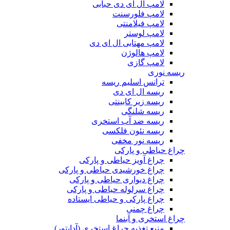
لامپ ال ای دی حبابی
لامپ فلورسنت
لامپ فیلامنتی
لامپ لوستر
لامپ مهتابی ال ای دی
لامپ هالوژن
لامپ گازی
ریسه نوری
ترانس اسلیم ریسه
ریسه ال ای دی
ریسه زیر کابینتی
ریسه شلنگی
ریسه ضد آب استخری
ریسه نئون فلکسی
ریسه نور مخفی
چراغ حیاطی و پارکی
چراغ آویز حیاطی و پارکی
چراغ خورشیدی حیاطی و پارکی
چراغ دیواری حیاطی و پارکی
چراغ سرلوله حیاطی و پارکی
چراغ پارکی و حیاطی ایستاده
چراغ چمنی
چراغ استخری و آبنما
منبع تغذیه چراغ استخری (آداپتور)