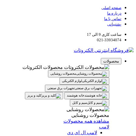
صفحه اصلی
درباره ما
تماس با ما
پشتیبانی
ساعت کاری 9 الی 17
021-33934074
محصولات
محصولات الکتروتات
محصولات روشنایی
لوازم الکتریکی
تجهیزات برق صنعتی
خانه هوشمند
کلید و پریز
سیم و کابل
محصولات روشنایی
مشاهده همه محصولات
لامپ
لامپ ال ای دی