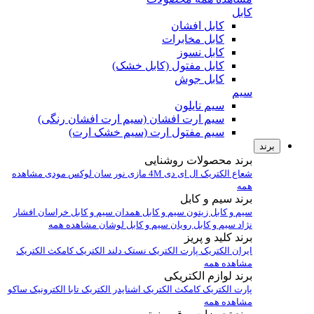
کابل
کابل افشان
کابل مخابرات
کابل نسوز
کابل مفتول (کابل خشک)
کابل جوش
سیم
سیم نایلون
سیم ارت افشان (سیم ارت افشان رنگی)
سیم مفتول ارت (سیم خشک ارت)
برند
برند محصولات روشنایی
شعاع الکتریک
ال ای دی 4M
مازی نور
سان لوکس
مودی
مشاهده
همه
برند سیم و کابل
سیم و کابل زیتون
سیم و کابل همدان
سیم و کابل خراسان افشار
نژاد
سیم و کابل رویان
سیم و کابل لوشان
مشاهده همه
برند کلید و پریز
ایران الکتریک
پارت الکتریک
نستک
دلند الکتریک
کامکث الکتریک
مشاهده همه
برند لوازم الکتریکی
پارت الکتریک
کامکث الکتریک
اشنایدر الکتریک
تابا الکترونیک
ساکو
مشاهده همه