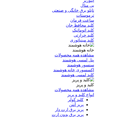
اینورتر
بی متال
تابلو برق خانگی و صنعتی
ترموستات
ساعت فرمان
کلید محافظ جان
کلید اتوماتیک
کلید حرارتی
کلید مینیاتوری
خانه هوشمند
مشاهده همه محصولات
پنل لمسی هوشمند
سنسور هوشمند
اکسسوری خانه هوشمند
کلید لمسی هوشمند
کلید و پریز
مشاهده همه محصولات
انواع کلید و پریز
کلید کولر
پریز آنتن
پریز برق ارت دار
پریز برق بدون ارت