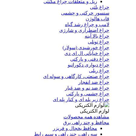
ریل و متعلقات چراغ مگنتی
چراغ بلتی
سنسور حرکتی و چشمی
قاب هالوژن
لامپ و چراغ رشد گیاه
چراغ اضطراری و شارژی
چراغ بالا آینه
چراغ تونلی
چراغ خورشیدی (سولار)
چراغ خیابانی ال ای دی
چراغ دفنی و پارکتی
چراغ دیواری دکوراتیو
چراغ ریلی
چراغ صنعتی، کارگاهی و سوله ای
چراغ ضد انفجار
چراغ ضد نم و ضد غبار
چراغ چشمی و پارکتی
چراغ‌ زیر‌ پله‌ ای و کنار‌ پله‌ ای
لوازم الکتریکی
مشاهده همه محصولات
محافظ و چند راهی برق
محافظ یخچال و فریزر
سه راهی، چند راهی و سیم رابط