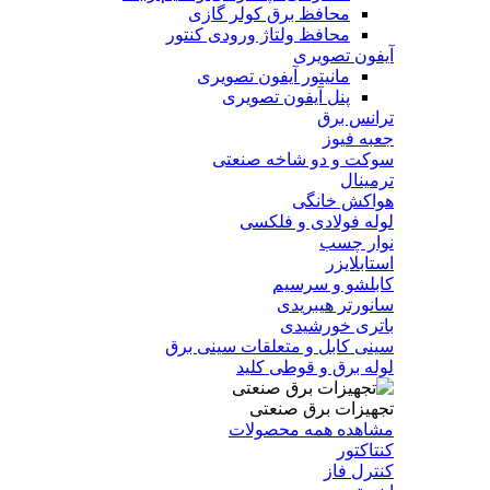
محافظ برق کولر گازی
محافظ ولتاژ ورودی کنتور
آیفون تصویری
مانیتور آیفون تصویری
پنل آیفون تصویری
ترانس برق
جعبه فیوز
سوکت و دو شاخه صنعتی
ترمینال
هواکش خانگی
لوله فولادی و فلکسی
نوار چسب
استابلایزر
کابلشو و سرسیم
سانورتر هیبریدی
باتری خورشیدی
سینی کابل و متعلقات سینی برق
لوله برق و قوطی کلید
تجهیزات برق صنعتی
مشاهده همه محصولات
کنتاکتور
کنترل فاز