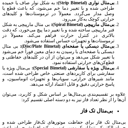
بی‌متال نواری (Strip Bimetal):
به شکل نوار صاف یا خمیده
طراحی شده و با تغییر دما خم می‌شود، که باعث قطع یا
وصل مدار می‌گردد. معمولاً در ترموستات‌ها و کلیدهای
حرارتی کوچک به‌کار می‌رود.
بی‌متال مارپیچی (Spiral Bimetal):
بی ‌متال مارپیچی به شکل
فنر مارپیچی ساخته شده و با تغییر دما پیچ می‌خورد، که دقت
بالاتری در کنترل حرارت فراهم می‌کند. معمولاً در
ترموستات‌ها و تجهیزات حساس استفاده می‌شود.
بی‌متال دیسکی یا صفحه‌ای (Disc/Plate Bimetal):
بی ‌متال
دیسکی یا صفحه‌ای با رسیدن به دمای معین فوراً خم می‌شود
یا تغییر شکل می‌دهد و می‌توان از آن در کلیدهای حفاظتی و
قطع‌کن‌های حرارتی استفاده نمود.
بی‌متال ویژه یا سفارشی (Special Bimetal):
بی‌متال ویژه یا
سفارشی برای کاربردهای صنعتی خاص طراحی شده است،
مانند شیرهای حرارتی، سوپاپ‌ها و تجهیزات اتوماسیون، و
پاسخ حرارتی دقیق و قابل اعتماد ارائه می‌دهد.
علاوه بر تقسیم‌بندی بی‌متال‌ها بر اساس شکل و کاربرد، می‌توان
آن‌ها را از نظر تعداد فاز نیز به دو دسته اصلی تقسیم کرد:
بی‌متال تک ‌فاز
بی‌متال تک ‌فاز برای حفاظت موتورهای تک‌فاز طراحی شده و
جریان الکتریکی تنها از یک مسیر عبور می‌کند. افزایش جریان باعث