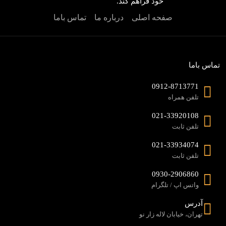
خود فراهم کند.
صفحه اصلی
درباره ما
تماس باما
تماس باما
0912-8713771
تلفن همراه
021-33920108
تلفن ثابت
021-33934074
تلفن ثابت
0930-2906860
واتس اپ / تلگرام
آدرس
تهران، خیابان لاله زار نو