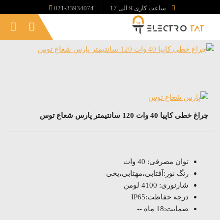
ساعت کاری 9 الی 17
021-33934074
چراغ خطی کاپیا 40 وات 120 سانتیمتر پارس شعاع توس
توان مصرفی: 40 وات
رنگ نور:آفتابی،مهتابی،یخی
شارنوری: 4100 لومن
درجه حفاظت:IP65
ضمانت:18 ماه --