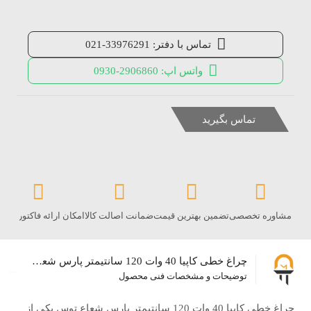
تماس با دفتر: 33976291-021
واتس اپ: 2906860-0930
تماس بگیرید
مشاوره تخصصی
تضمین بهترین قیمت
ضمانت اصالت کالا
امکان ارائه فاکتور رس
چراغ خطی کاپیا 40 وات 120 سانتیمتر پارس شعاع توس
توضیحات و مشخصات فنی محصول
چراغ خطی کاپیا 40 وات 120 سانتیمتر پارس شعاع توس یکی از