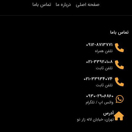
صفحه اصلی
درباره ما
تماس باما
تماس باما
0912-8713771
تلفن همراه
021-33920108
تلفن ثابت
021-33934074
تلفن ثابت
0930-2906860
واتس اپ / تلگرام
آدرس
تهران، خیابان لاله زار نو