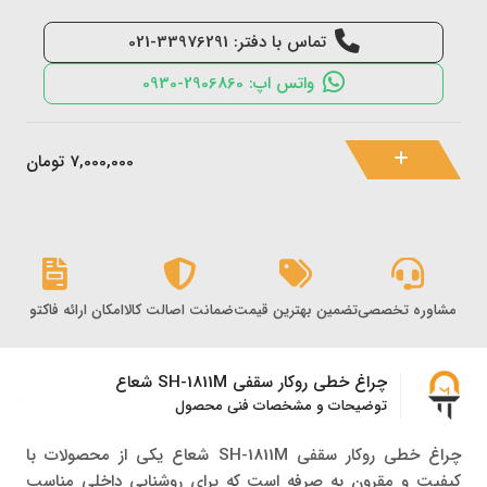
تماس با دفتر: 33976291-021
واتس اپ: 2906860-0930
7,000,000
تومان
مشاوره تخصصی
تضمین بهترین قیمت
ضمانت اصالت کالا
امکان ارائه فاکتور رس
چراغ خطی روکار سقفی SH-1811M شعاع
توضیحات و مشخصات فنی محصول
چراغ خطی روکار سقفی SH-1811M شعاع یکی از محصولات با
کیفیت و مقرون به صرفه است که برای روشنایی داخلی مناسب