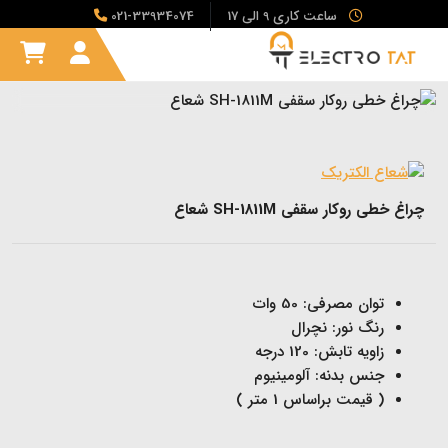
ساعت کاری 9 الی 17
021-33934074
چراغ خطی روکار سقفی SH-1811M شعاع
توان مصرفی: 50 وات
رنگ نور: نچرال
زاویه تابش: 120 درجه
جنس بدنه: آلومینیوم
( قیمت براساس 1 متر )