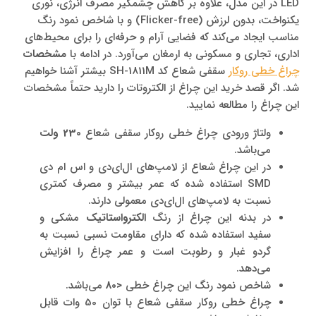
LED در این مدل، علاوه بر کاهش چشمگیر مصرف انرژی، نوری
یکنواخت، بدون لرزش (Flicker-free) و با شاخص نمود رنگ
مناسب ایجاد می‌کند که فضایی آرام و حرفه‌ای را برای محیط‌های
اداری، تجاری و مسکونی به ارمغان می‌آورد.
در ادامه با
مشخصات
چراغ خطی روکار
سقفی شعاع کد SH-1811M بیشتر آشنا خواهیم
شد. اگر قصد خرید این چراغ از الکتروتات را دارید حتماً مشخصات
این چراغ را مطالعه نمایید.
ولتاژ ورودی چراغ خطی روکار سقفی شعاع
230
ولت
می‌باشد.
در این چراغ شعاع از لامپ‌های ال‌ای‌دی و اس ام دی
SMD استفاده شده که عمر بیشتر و مصرف کمتری
نسبت به لامپ‌های ال‌ای‌دی معمولی دارند.
در بدنه این چراغ از رنگ
الکترواستاتیک
مشکی و
سفید استفاده شده که دارای مقاومت نسبی نسبت به
گردو غبار و رطوبت است و عمر چراغ را افزایش
می‌دهد.
شاخص نمود رنگ این چراغ خطی
<
80
می‌باشد.
چراغ خطی روکار سقفی شعاع با توان 50 وات قابل