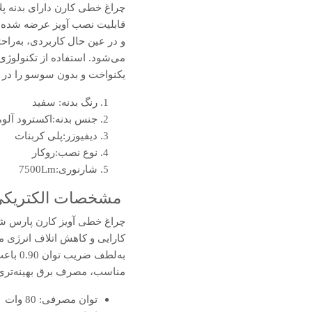
چراغ خطی کارن دارای بدنه پل
قابلیت نصب آویز عرضه شده و
و در عین حال کاربردی، به‌راح
یکنواخت و بدون سوسو را در م
رنگ بدنه: سفید
جنس بدنه:اکسترود آلوم
دیفیوزر:پلی کربنات
نوع نصب:روکار
شارنوری:7500Lm
مشخصات الکتریکی 
به‌لط
مناسب، مصرف برق بهینه‌تری د
توان مصرفی: 80 وات