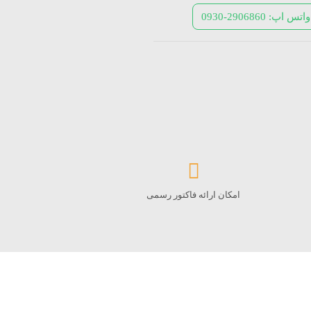
واتس اپ: 2906860-0930
امکان ارائه فاکتور رسمی