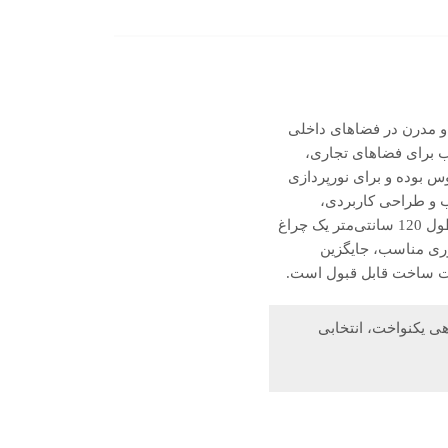
خت و مدرن در فضاهای داخلی
 برای فضاهای تجاری،
ی پارس شعاع توس بوده و برای نورپردازی
 و طراحی کاربردی،
گزینه‌ای مناسب برای فضاهای تجاری، اداری و آموزشی محسوب می‌شود.چراغ خطی کارن 80 وات با طول 120 سانتی‌متر یک چراغ
ی‌باشد که با بهره‌گیری از تکنولوژی LED و راندمان نوری مناسب، جایگزین
یت ساخت قابل قبول است.
و نوردهی یکنواخت، انتخابی