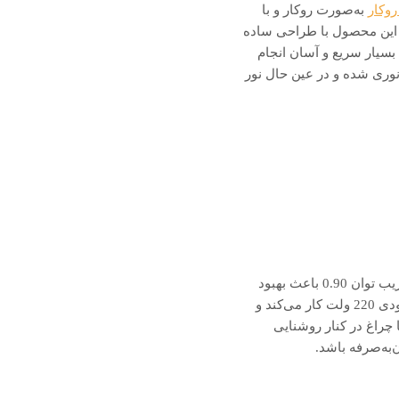
وکار
به‌صورت روکار و با
. این محصول با طراحی ساده
 بسیار سریع و آسان انجام
هره‌وری نوری شده و در عین حال نور
چراغ خطی آویز کارن پارس شعاع توس با توان 80 وات و ولتاژ ورودی 220 ولت کار می‌کند و به‌لطف ضریب توان 0.90 باعث بهبود
کارایی و کاهش اتلاف انرژی می‌شود. چراغ خطی آویز کارن پارس شعاع توس با توان 80 وات و ولتاژ ورودی 220 ولت کار می‌کند و
د تا چراغ در کنار روشنایی
به‌صرفه باشد.