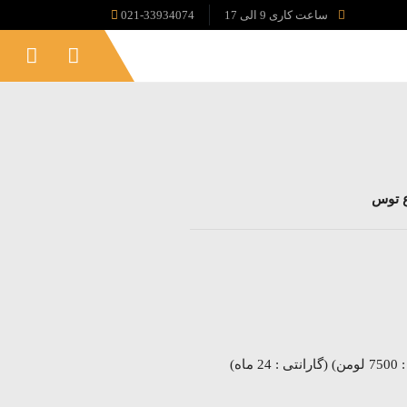
ساعت کاری 9 الی 17
021-33934074
ه)