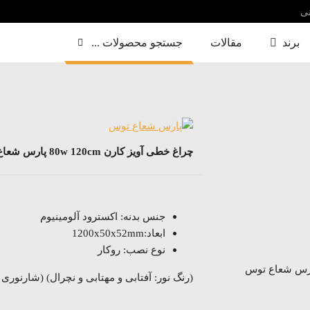
نی
برند
مقالات
جستجو محصولات ...
چراغ خطی آویز کارن 80w 120cm پارس شعاع توس
جنس بدنه: اکسترود آلومینیوم
ابعاد:1200x50x52mm
نوع نصب: روکار
(رنگ نور: آفتابی و مهتابی و نچرال) (شارنوری : 7500 لومن) (گارانتی : 24 ما