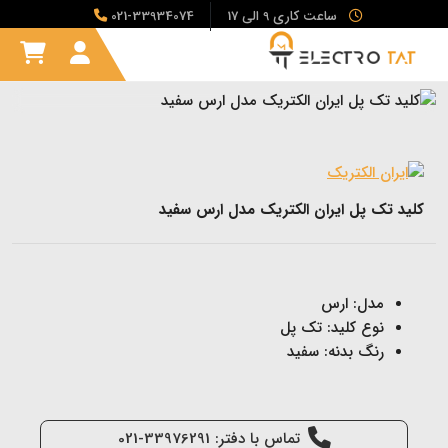
ساعت کاری 9 الی 17
021-33934074
کلید تک پل ایران الکتریک مدل ارس سفید
مدل: ارس
نوع کلید: تک پل
رنگ بدنه: سفید
تماس با دفتر: 33976291-021