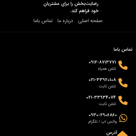
رضایت‌بخش را برای مشتریان
خود فراهم کند.
صفحه اصلی
درباره ما
تماس باما
تماس باما
0912-8713771
تلفن همراه
021-33920108
تلفن ثابت
021-33934074
تلفن ثابت
0930-2906860
واتس اپ / تلگرام
آدرس