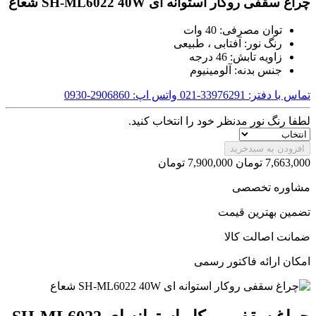
چراغ سقفی روکار استوانه ای SH-ML6022 40W شعاع
توان مصرفی: 40 وات
رنگ نور: آفتابی ، طبیعی
زاویه تابش: 46 درجه
جنس بدنه: آلومینیوم
تماس با دفتر: 33976291-021
واتس اپ: 2906860-0930
لطفا رنگ نور مدنظر خود را انتخاب کنید.
افزودن به سبدخرید
7,663,000
تومان
7,900,000
تومان
مشاوره تخصصی
تضمین بهترین قیمت
ضمانت اصالت کالا
امکان ارائه فاکتور رسمی