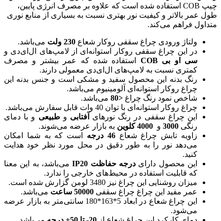
چیپ COB استفاده شده است که علاوه بر مصرف انرژی پایین،
طول عمر بالاتر و کیفیت نور بهتری نسبت به بسیاری از منابع نوری
متداول فراهم می‌کند.
ولتاژ ورودی چراغ سقفی روکار شعاع
230
ولت
می‌باشد.
در این چراغ سقفی روکار استوانه‌ای از لامپ‌های ال‌ای‌دی و
سی او بی
COB
استفاده شده که عمر بیشتر و مصرف
کمتری نسبت به لامپ‌های ال‌ای‌دی معمولی دارند.
رنگ بدنه این محصول سفید و مشکی است و جنس بدنه این
چراغ روکار استوانه‌ای آلومینیوم می‌باشد.
شاخص نمود رنگ چراغ
<
80
می‌باشد.
چراغ روکار استوانه‌ای با توان 40 وات قابل سفارش می‌باشد.
این چراغ‌ سقفی در رنگ نورهای
آفتابی
و
طبیعی
و با دمای
رنگی
3000
و
4000
کلوین
به بازار عرضه می‌شوند.
زاویه تابش چراغ شعاع
46 درجه
است که به شما امکان
می‌دهد نور را به طور دقیق در محل مورد نظر خود هدایت
کنید.
این محصول دارای
درجه حفاظت
IP20
می‌باشد، به این معنا
که قابلیت استفاده در محیط‌های خارجی را ندارد.
میزان روشنایی این چراغ نیز 3480 لومن گزارش شده است.
عمر مفید این چراغ‌ چراغ سقفی
50000 ساعت
می‌باشد.
این چراغ شعاع در ابعاد 5*163*180 سانتی‌متر به بازار عرضه
می‌شود.
دمای کارکرد این چراغ شعاع از
20-
تا 50+ درجه
می‌باشد.