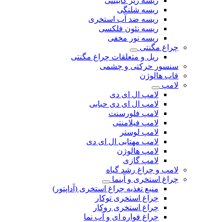
ریسه زیر کابینتی
ریسه شلنگی
ریسه ضد آب استخری
ریسه نئون فلکسی
ریسه نور مخفی
چراغ مگنتی
ریل و متعلقات چراغ مگنتی
سنسور حرکتی و چشمی
قاب هالوژن
لامپ
لامپ ال ای دی
لامپ ال ای دی حبابی
لامپ فلورسنت
لامپ فیلامنتی
لامپ لوستر
لامپ مهتابی ال ای دی
لامپ هالوژن
لامپ گازی
لامپ و چراغ رشد گیاه
چراغ استخری و آبنما
منبع تغذیه چراغ استخری (آداپتور)
چراغ استخری توکار
چراغ استخری روکار
چراغ فواره ای و آب نما