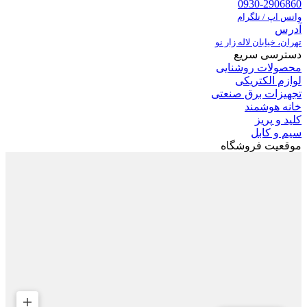
0930-2906860
واتس اپ / تلگرام
آدرس
تهران، خیابان لاله زار نو
دسترسی سریع
محصولات روشنایی
لوازم الکتریکی
تجهیزات برق صنعتی
خانه هوشمند
کلید و پریز
سیم و کابل
موقعیت فروشگاه