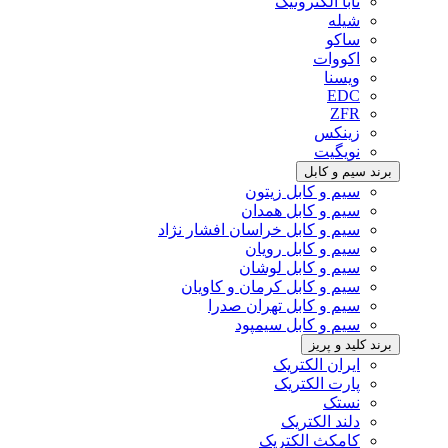
تابا الکترونیک
شیله
ساکو
اکووات
ویسنا
EDC
ZFR
زینکس
نویگیت
برند سیم و کابل
سیم و کابل زیتون
سیم و کابل همدان
سیم و کابل خراسان افشار نژاد
سیم و کابل رویان
سیم و کابل لوشان
سیم و کابل کرمان و کاویان
سیم و کابل تهران صدرا
سیم و کابل سیمپود
برند کلید و پریز
ایران الکتریک
پارت الکتریک
نستک
دلند الکتریک
کامکث الکتریک