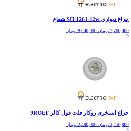
چراغ دیواری SH-1261-12w شعاع
7,760,000
تومان
8,000,000
تومان
9
چراغ استخری روکار فلت فول کالر 9ROEF
2,256,800
تومان
2,480,000
تومان
5