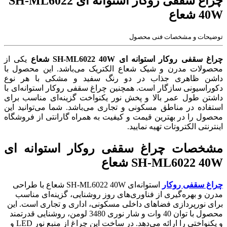
چراغ سقفی روکار استوانه ای SH-ML6022
40W شعاع
توضیحات و مشخصات فنی محصول
چراغ سقفی روکار استوانه ای SH-ML6022 40W شعاع
یکی از
محصولات مدرن و شیک شعاع الکتریک می‌باشد. این محصول با
داشن ظاهری جذاب در دو رنگ سفید و مشکی با هر نوع
دکوراسیونی سازگار است. همچنین چراغ سقفی روکار استوانه‌ای با
داشتن طول عمر بالا و پخش نور یکنواخت گزینه‌ای مناسب برای
استفاده در مناطق مسکونی و تجاری می‌باشد. شما می‌توانید این
محصول را در بهترین قیمت و کیفیت به همراه گارانتی از فروشگاه
اینترنتی الکتروتات تهیه نمایید.
مشخصات چراغ سقفی روکار استوانه ای
SH-ML6022 40W شعاع
چراغ سقفی روکار
استوانه‌ای SH-ML6022 40W شعاع با طراحی
مدرن و بهره‌گیری از فناوری‌های روز روشنایی، گزینه‌ای مناسب
برای نورپردازی فضاهای داخلی مسکونی، اداری و تجاری است. این
محصول با توان 40 وات و شار نوری 3480 لومن، روشنایی قدرتمند
و یکنواختی را ارائه می‌دهد. در ساخت این چراغ از منبع نور LED و