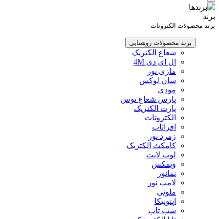
برند
برند محصولات الکتروتات
برند محصولات روشنایی
شعاع الکتریک
ال ای دی 4M
مازی نور
سان لوکس
مودی
پارس شعاع توس
پارت الکتریک
الکتروتات
افراتاب
زمرد نور
کامکث الکتریک
لوپ لایت
ویمکس
نمانور
لامپ نور
ملونی
اپتونیکا
شب تاب