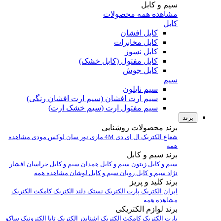
سیم و کابل
مشاهده همه محصولات
کابل
کابل افشان
کابل مخابرات
کابل نسوز
کابل مفتول (کابل خشک)
کابل جوش
سیم
سیم نایلون
سیم ارت افشان (سیم ارت افشان رنگی)
سیم مفتول ارت (سیم خشک ارت)
برند
برند محصولات روشنایی
شعاع الکتریک
ال ای دی 4M
مازی نور
سان لوکس
مودی
مشاهده
همه
برند سیم و کابل
سیم و کابل زیتون
سیم و کابل همدان
سیم و کابل خراسان افشار
نژاد
سیم و کابل رویان
سیم و کابل لوشان
مشاهده همه
برند کلید و پریز
ایران الکتریک
پارت الکتریک
نستک
دلند الکتریک
کامکث الکتریک
مشاهده همه
برند لوازم الکتریکی
پارت الکتریک
کامکث الکتریک
اشنایدر الکتریک
تابا الکترونیک
ساکو