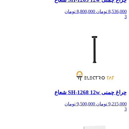
8,536,000
تومان
8,800,000
تومان
3
چراغ چمنی SH-1268 12w شعاع
9,215,000
تومان
9,500,000
تومان
3