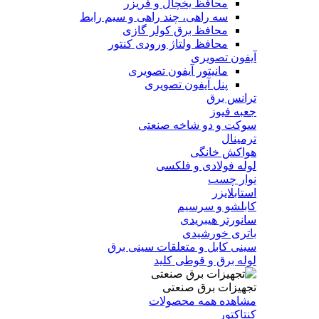
محافظ یخچال و فریزر
سه راهی، چند راهی و سیم رابط
محافظ برق کولر گازی
محافظ ولتاژ ورودی کنتور
آیفون تصویری
مانیتور آیفون تصویری
پنل آیفون تصویری
ترانس برق
جعبه فیوز
سوکت و دو شاخه صنعتی
ترمینال
هواکش خانگی
لوله فولادی و فلکسی
نوار چسب
استابلایزر
کابلشو و سرسیم
سانورتر هیبریدی
باتری خورشیدی
سینی کابل و متعلقات سینی برق
لوله برق و قوطی کلید
تجهیزات برق صنعتی
مشاهده همه محصولات
کنتاکتور