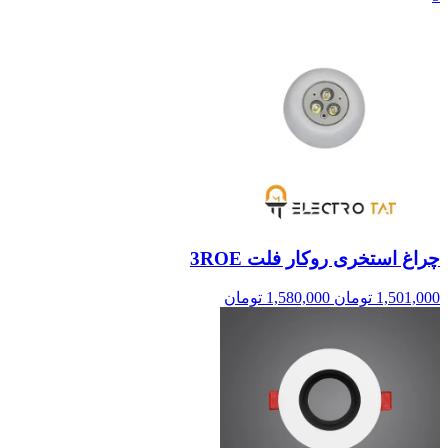
چراغ استخری روکار فلت 3ROE
1,501,000
تومان
1,580,000
تومان