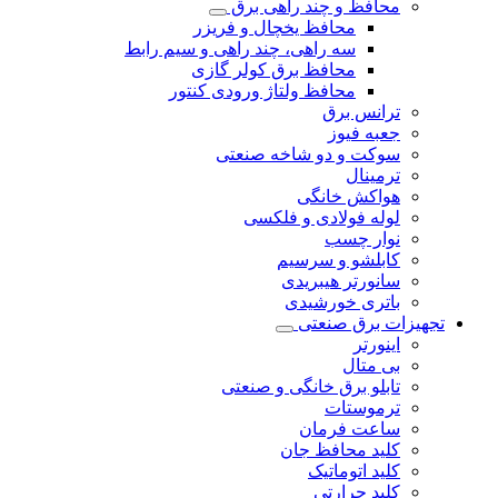
محافظ و چند راهی برق
محافظ یخچال و فریزر
سه راهی، چند راهی و سیم رابط
محافظ برق کولر گازی
محافظ ولتاژ ورودی کنتور
ترانس برق
جعبه فیوز
سوکت و دو شاخه صنعتی
ترمینال
هواکش خانگی
لوله فولادی و فلکسی
نوار چسب
کابلشو و سرسیم
سانورتر هیبریدی
باتری خورشیدی
تجهیزات برق صنعتی
اینورتر
بی متال
تابلو برق خانگی و صنعتی
ترموستات
ساعت فرمان
کلید محافظ جان
کلید اتوماتیک
کلید حرارتی