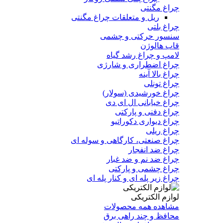
چراغ مگنتی
ریل و متعلقات چراغ مگنتی
چراغ بلتی
سنسور حرکتی و چشمی
قاب هالوژن
لامپ و چراغ رشد گیاه
چراغ اضطراری و شارژی
چراغ بالا آینه
چراغ تونلی
چراغ خورشیدی (سولار)
چراغ خیابانی ال ای دی
چراغ دفنی و پارکتی
چراغ دیواری دکوراتیو
چراغ ریلی
چراغ صنعتی، کارگاهی و سوله ای
چراغ ضد انفجار
چراغ ضد نم و ضد غبار
چراغ چشمی و پارکتی
چراغ‌ زیر‌ پله‌ ای و کنار‌ پله‌ ای
لوازم الکتریکی
مشاهده همه محصولات
محافظ و چند راهی برق