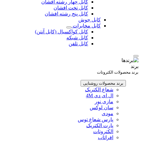
کابل چهار رشته افشان
کابل تخت افشان
کابل پنج رشته افشان
کابل جوش
کابل مخابرات
کابل کواکسیال (کابل آنتن)
کابل شبکه
کابل تلفن
برند
برند محصولات الکتروتات
برند محصولات روشنایی
شعاع الکتریک
ال ای دی 4M
مازی نور
سان لوکس
مودی
پارس شعاع توس
پارت الکتریک
الکتروتات
افراتاب