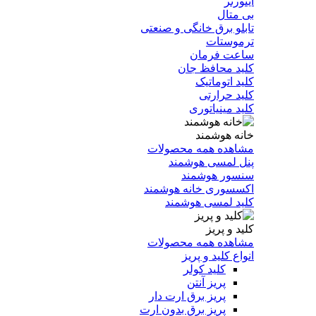
اینورتر
بی متال
تابلو برق خانگی و صنعتی
ترموستات
ساعت فرمان
کلید محافظ جان
کلید اتوماتیک
کلید حرارتی
کلید مینیاتوری
خانه هوشمند
مشاهده همه محصولات
پنل لمسی هوشمند
سنسور هوشمند
اکسسوری خانه هوشمند
کلید لمسی هوشمند
کلید و پریز
مشاهده همه محصولات
انواع کلید و پریز
کلید کولر
پریز آنتن
پریز برق ارت دار
پریز برق بدون ارت