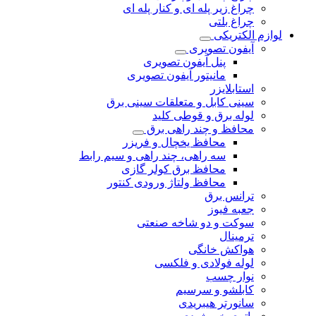
چراغ‌ زیر‌ پله‌ ای و کنار‌ پله‌ ای
چراغ بلتی
لوازم الکتریکی
آیفون تصویری
پنل آیفون تصویری
مانیتور آیفون تصویری
استابلایزر
سینی کابل و متعلقات سینی برق
لوله برق و قوطی کلید
محافظ و چند راهی برق
محافظ یخچال و فریزر
سه راهی، چند راهی و سیم رابط
محافظ برق کولر گازی
محافظ ولتاژ ورودی کنتور
ترانس برق
جعبه فیوز
سوکت و دو شاخه صنعتی
ترمینال
هواکش خانگی
لوله فولادی و فلکسی
نوار چسب
کابلشو و سرسیم
سانورتر هیبریدی