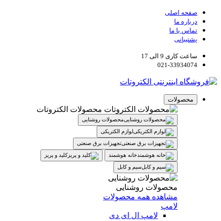
صفحه اصلی
درباره ما
تماس با ما
پشتیبانی
ساعت کاری 9 الی 17
021-33934074
محصولات
محصولات الکتروتات
محصولات روشنایی
لوازم الکتریکی
تجهیزات برق صنعتی
خانه هوشمند
کلید و پریز
سیم و کابل
محصولات روشنایی
مشاهده همه محصولات
لامپ
لامپ ال ای دی