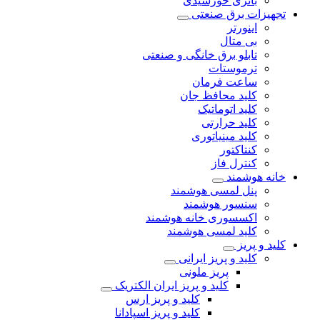
باتری خورشیدی
تجهیزات برق صنعتی
اینورتر
بی متال
تابلو برق خانگی و صنعتی
ترموستات
ساعت فرمان
کلید محافظ جان
کلید اتوماتیک
کلید حرارتی
کلید مینیاتوری
کنتاکتور
کنترل فاز
خانه هوشمند
پنل لمسی هوشمند
سنسور هوشمند
اکسسوری خانه هوشمند
کلید لمسی هوشمند
کلید و پریز
کلید و پریز ایرانی
پریز ملونی
کلید و پریز ایران الکتریک
کلید و پریز ارس
کلید و پریز اسپادانا