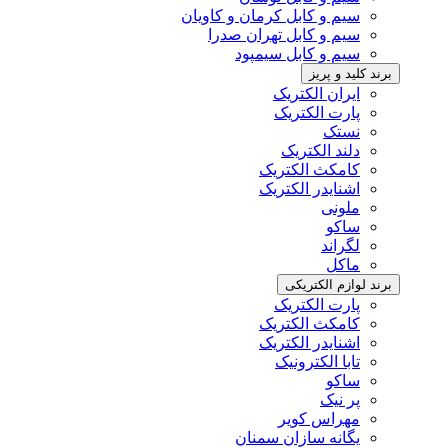
سیم و کابل کرمان و کاویان
سیم و کابل تهران صدرا
سیم و کابل سیمپود
برند کلید و پریز
ایران الکتریک
پارت الکتریک
نستک
دلند الکتریک
کامکث الکتریک
اشنایدر الکتریک
ملونی
ساکو
لگراند
ماکل
برند لوازم الکتریکی
پارت الکتریک
کامکث الکتریک
اشنایدر الکتریک
تابا الکترونیک
ساکو
پر نیک
مهراس کویر
یگانه سازان سمنان