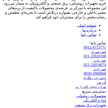
خرید تجهیزات روشنایی، برق صنعتی و الکترونیکی به شمار می‌رود.
این مجموعه با تمرکز بر عرضه‌ی محصولات باکیفیت از برندهای
معتبر داخلی و خارجی، همواره درتلاش است تا تجربه‌ای مطمئن و
رضایت‌بخش را برای مشتریان خود فراهم کند.
صفحه اصلی
درباره ما
تماس باما
تماس باما
0912-8713771
تلفن همراه
021-33920108
تلفن ثابت
021-33934074
تلفن ثابت
0930-2906860
واتس اپ / تلگرام
آدرس
تهران، خیابان لاله زار نو
دسترسی سریع
محصولات روشنایی
لوازم الکتریکی
تجهیزات برق صنعتی