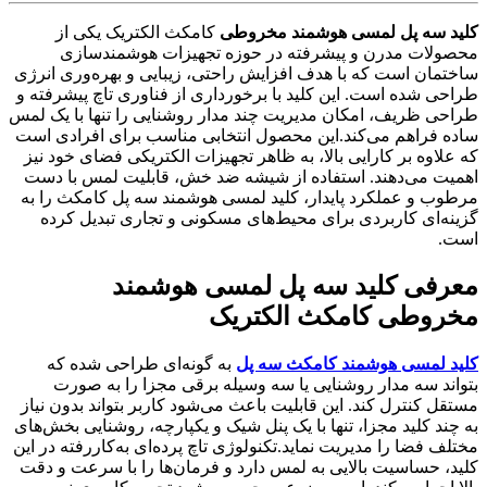
کلید سه پل لمسی هوشمند مخروطی
کامکث الکتریک یکی از
محصولات مدرن و پیشرفته در حوزه تجهیزات هوشمندسازی
ساختمان است که با هدف افزایش راحتی، زیبایی و بهره‌وری انرژی
طراحی شده است. این کلید با برخورداری از فناوری تاچ پیشرفته و
طراحی ظریف، امکان مدیریت چند مدار روشنایی را تنها با یک لمس
ساده فراهم می‌کند.این محصول انتخابی مناسب برای افرادی است
که علاوه بر کارایی بالا، به ظاهر تجهیزات الکتریکی فضای خود نیز
اهمیت می‌دهند. استفاده از شیشه ضد خش، قابلیت لمس با دست
مرطوب و عملکرد پایدار، کلید لمسی هوشمند سه پل کامکث را به
گزینه‌ای کاربردی برای محیط‌های مسکونی و تجاری تبدیل کرده
است.
معرفی کلید سه پل لمسی هوشمند
مخروطی کامکث الکتریک
کلید لمسی هوشمند کامکث سه پل
به گونه‌ای طراحی شده که
بتواند سه مدار روشنایی یا سه وسیله برقی مجزا را به صورت
مستقل کنترل کند. این قابلیت باعث می‌شود کاربر بتواند بدون نیاز
به چند کلید مجزا، تنها با یک پنل شیک و یکپارچه، روشنایی بخش‌های
مختلف فضا را مدیریت نماید.تکنولوژی تاچ پرده‌ای به‌کاررفته در این
کلید، حساسیت بالایی به لمس دارد و فرمان‌ها را با سرعت و دقت