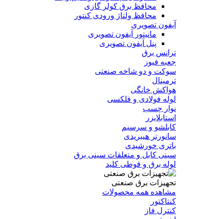
محافظ برق کولر گازی
محافظ ولتاژ ورودی کنتور
آیفون تصویری
مانیتور آیفون تصویری
پنل آیفون تصویری
ترانس برق
جعبه فیوز
سوکت و دو شاخه صنعتی
ترمینال
هواکش خانگی
لوله فولادی و فلکسی
نوار چسب
استابلایزر
کابلشو و سرسیم
سانورتر هیبریدی
باتری خورشیدی
سینی کابل و متعلقات سینی برق
لوله برق و قوطی کلید
تجهیزات برق صنعتی
مشاهده همه محصولات
کنتاکتور
کنترل فاز