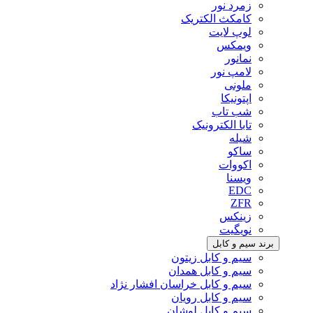
زمرد نور
کامکث الکتریک
لوپ لایت
ویمکس
نمانور
لامپ نور
ملونی
اپتونیکا
شب تاب
تابا الکترونیک
شیله
ساکو
اکووات
ویسنا
EDC
ZFR
زینکس
نویگیت
برند سیم و کابل
سیم و کابل زیتون
سیم و کابل همدان
سیم و کابل خراسان افشار نژاد
سیم و کابل رویان
سیم و کابل لوشان