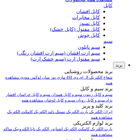
کابل
کابل افشان
کابل مخابرات
کابل نسوز
کابل مفتول (کابل خشک)
کابل جوش
سیم
سیم نایلون
سیم ارت افشان (سیم ارت افشان رنگی)
سیم مفتول ارت (سیم خشک ارت)
برند
برند محصولات روشنایی
شعاع الکتریک
ال ای دی 4M
مازی نور
سان لوکس
مودی
مشاهده
همه
برند سیم و کابل
سیم و کابل زیتون
سیم و کابل همدان
سیم و کابل خراسان افشار
نژاد
سیم و کابل رویان
سیم و کابل لوشان
مشاهده همه
برند کلید و پریز
ایران الکتریک
پارت الکتریک
نستک
دلند الکتریک
کامکث الکتریک
مشاهده همه
برند لوازم الکتریکی
پارت الکتریک
کامکث الکتریک
اشنایدر الکتریک
تابا الکترونیک
ساکو
مشاهده همه