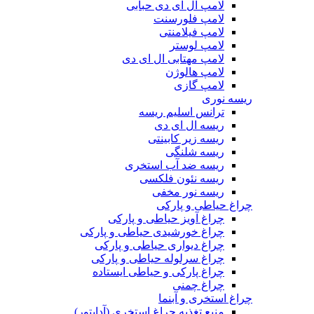
لامپ ال ای دی حبابی
لامپ فلورسنت
لامپ فیلامنتی
لامپ لوستر
لامپ مهتابی ال ای دی
لامپ هالوژن
لامپ گازی
ریسه نوری
ترانس اسلیم ریسه
ریسه ال ای دی
ریسه زیر کابینتی
ریسه شلنگی
ریسه ضد آب استخری
ریسه نئون فلکسی
ریسه نور مخفی
چراغ حیاطی و پارکی
چراغ آویز حیاطی و پارکی
چراغ خورشیدی حیاطی و پارکی
چراغ دیواری حیاطی و پارکی
چراغ سرلوله حیاطی و پارکی
چراغ پارکی و حیاطی ایستاده
چراغ چمنی
چراغ استخری و آبنما
منبع تغذیه چراغ استخری (آداپتور)