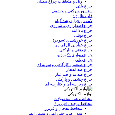
ریل و متعلقات چراغ مگنتی
چراغ بلتی
سنسور حرکتی و چشمی
قاب هالوژن
لامپ و چراغ رشد گیاه
چراغ اضطراری و شارژی
چراغ بالا آینه
چراغ تونلی
چراغ خورشیدی (سولار)
چراغ خیابانی ال ای دی
چراغ دفنی و پارکتی
چراغ دیواری دکوراتیو
چراغ ریلی
چراغ صنعتی، کارگاهی و سوله ای
چراغ ضد انفجار
چراغ ضد نم و ضد غبار
چراغ چشمی و پارکتی
چراغ‌ زیر‌ پله‌ ای و کنار‌ پله‌ ای
لوازم الکتریکی
مشاهده همه محصولات
محافظ و چند راهی برق
محافظ یخچال و فریزر
سه راهی، چند راهی و سیم رابط