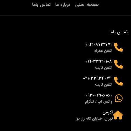
صفحه اصلی
درباره ما
تماس باما
تماس باما
0912-8713771
تلفن همراه
021-33920108
تلفن ثابت
021-33934074
تلفن ثابت
0930-2906860
واتس اپ / تلگرام
آدرس
تهران، خیابان لاله زار نو