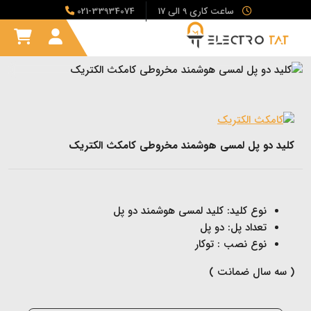
ساعت کاری 9 الی 17
021-33934074
کلید دو پل لمسی هوشمند مخروطی کامکث الکتریک
نوع کلید: کلید لمسی هوشمند دو پل
تعداد پل: دو پل
نوع نصب : توکار
( سه سال ضمانت )