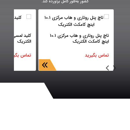
کشور به‌طور کامل برآورده کند.
تاچ پنل روتاری و هاب مرکزی 10.1
کلید لمسی دوازده
اینچ کامکث الکتریک
الکتریک
تماس بگیرید
تماس بگیرید