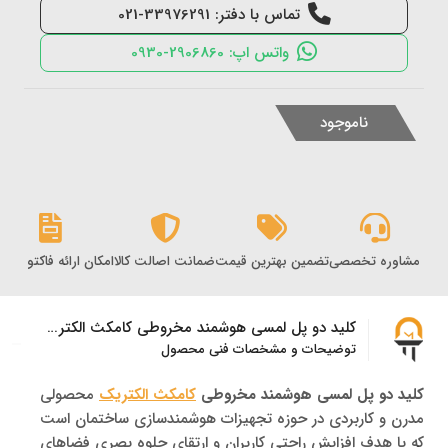
تماس با دفتر: 33976291-021
واتس اپ: 2906860-0930
ناموجود
مشاوره تخصصی
تضمین بهترین قیمت
ضمانت اصالت کالا
امکان ارائه فاکتور رس
کلید دو پل لمسی هوشمند مخروطی کامکث الکتریک
توضیحات و مشخصات فنی محصول
کلید دو پل لمسی هوشمند مخروطی
کامکث الکتریک
محصولی
مدرن و کاربردی در حوزه تجهیزات هوشمندسازی ساختمان است
که با هدف افزایش راحتی کاربران و ارتقای جلوه بصری فضاهای