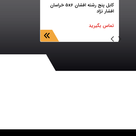
کابل پنج رشته افشان 5x6 خراسان
افشار نژاد
تماس بگیرید