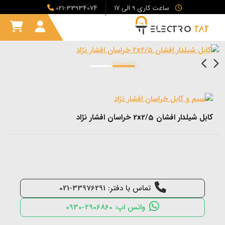
ساعت کاری 9 الی 17
021-33934074
کابل شیلدار افشان 2x2/5 خراسان افشار نژاد
تماس با دفتر: 33976291-021
واتس اپ: 2906860-0930