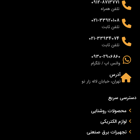
0912-8713771
تلفن همراه
021-33920108
تلفن ثابت
021-33934074
تلفن ثابت
0930-2906860
واتس اپ / تلگرام
آدرس
تهران، خیابان لاله زار نو
دسترسی سریع
محصولات روشنایی
لوازم الکتریکی
تجهیزات برق صنعتی