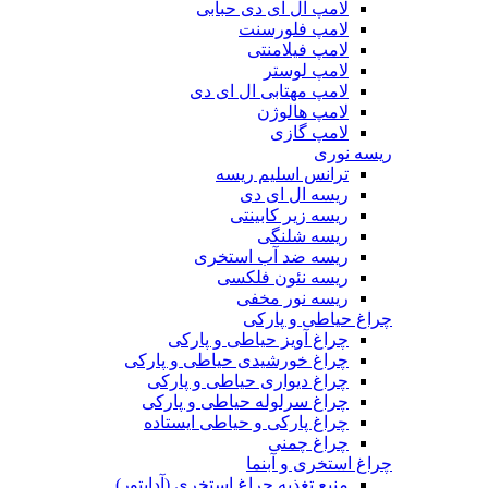
لامپ ال ای دی حبابی
لامپ فلورسنت
لامپ فیلامنتی
لامپ لوستر
لامپ مهتابی ال ای دی
لامپ هالوژن
لامپ گازی
ریسه نوری
ترانس اسلیم ریسه
ریسه ال ای دی
ریسه زیر کابینتی
ریسه شلنگی
ریسه ضد آب استخری
ریسه نئون فلکسی
ریسه نور مخفی
چراغ حیاطی و پارکی
چراغ آویز حیاطی و پارکی
چراغ خورشیدی حیاطی و پارکی
چراغ دیواری حیاطی و پارکی
چراغ سرلوله حیاطی و پارکی
چراغ پارکی و حیاطی ایستاده
چراغ چمنی
چراغ استخری و آبنما
منبع تغذیه چراغ استخری (آداپتور)