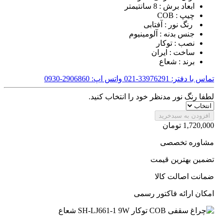
ابعاد برش : 8 سانتیمتر
چیپ : COB
رنگ نور : آفتابی
جنس بدنه : آلومینیوم
نصب : توکار
ساخت : ایران
برند : شعاع
تماس با دفتر: 33976291-021
واتس اپ: 2906860-0930
لطفا رنگ نور مدنظر خود را انتخاب کنید.
افزودن به سبدخرید
1,720,000
تومان
مشاوره تخصصی
تضمین بهترین قیمت
ضمانت اصالت کالا
امکان ارائه فاکتور رسمی