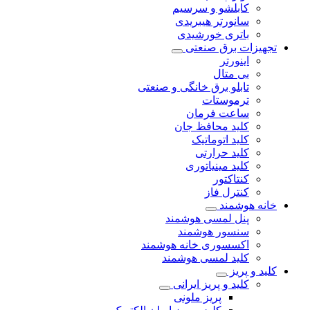
کابلشو و سرسیم
سانورتر هیبریدی
باتری خورشیدی
تجهیزات برق صنعتی
اینورتر
بی متال
تابلو برق خانگی و صنعتی
ترموستات
ساعت فرمان
کلید محافظ جان
کلید اتوماتیک
کلید حرارتی
کلید مینیاتوری
کنتاکتور
کنترل فاز
خانه هوشمند
پنل لمسی هوشمند
سنسور هوشمند
اکسسوری خانه هوشمند
کلید لمسی هوشمند
کلید و پریز
کلید و پریز ایرانی
پریز ملونی