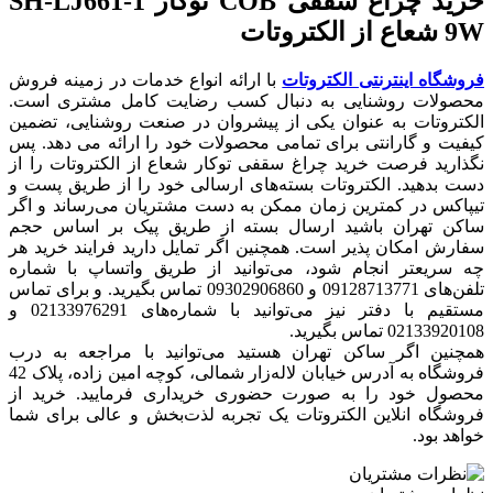
خرید چراغ سقفی COB توکار SH-LJ661-1
9W شعاع از الکتروتات
فروشگاه اینترنتی الکتروتات
با ارائه انواع خدمات در زمینه فروش
محصولات روشنایی به دنبال کسب رضایت کامل مشتری است.
الکتروتات به عنوان یکی از پیشروان در صنعت روشنایی، تضمین
کیفیت و گارانتی برای تمامی محصولات خود را ارائه می دهد. پس
نگذارید فرصت خرید چراغ سقفی توکار شعاع از الکتروتات را از
دست بدهید. الکتروتات بسته‌های ارسالی خود را از طریق پست و
تیپاکس در کمترین زمان ممکن به دست مشتریان می‌رساند و اگر
ساکن تهران باشید ارسال بسته از طریق پیک بر اساس حجم
سفارش امکان پذیر است. همچنین اگر تمایل دارید فرایند خرید هر
چه سریعتر انجام شود، می‌توانید از طریق واتساپ با شماره‌
تلفن‌های 09128713771 و 09302906860 تماس بگیرید. و برای تماس
مستقیم با دفتر نیز می‌توانید با شماره‌های 02133976291 و
02133920108 تماس بگیرید.
همچنین اگر ساکن تهران هستید می‌توانید با مراجعه به درب
فروشگاه به آدرس خیابان لاله‌زار شمالی، کوچه امین زاده، پلاک 42
محصول خود را به صورت حضوری خریداری فرمایید. خرید از
فروشگاه انلاین الکتروتات یک تجربه لذت‌بخش و عالی برای شما
خواهد بود.