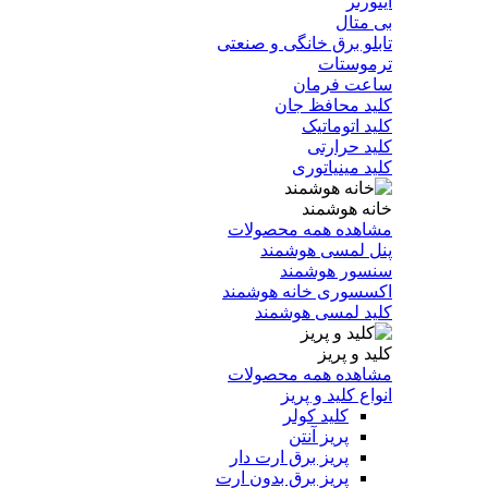
اینورتر
بی متال
تابلو برق خانگی و صنعتی
ترموستات
ساعت فرمان
کلید محافظ جان
کلید اتوماتیک
کلید حرارتی
کلید مینیاتوری
خانه هوشمند
مشاهده همه محصولات
پنل لمسی هوشمند
سنسور هوشمند
اکسسوری خانه هوشمند
کلید لمسی هوشمند
کلید و پریز
مشاهده همه محصولات
انواع کلید و پریز
کلید کولر
پریز آنتن
پریز برق ارت دار
پریز برق بدون ارت