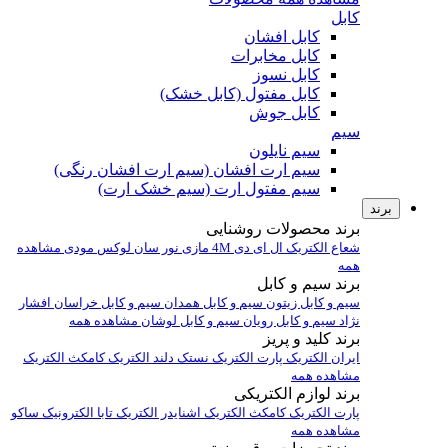
کابل
کابل افشان
کابل مخابرات
کابل نسوز
کابل مفتول (کابل خشک)
کابل جوش
سیم
سیم نایلون
سیم ارت افشان (سیم ارت افشان رنگی)
سیم مفتول ارت (سیم خشک ارت)
برند
برند محصولات روشنایی
شعاع الکتریک
ال ای دی 4M
مازی نور
سان لوکس
مودی
مشاهده
همه
برند سیم و کابل
سیم و کابل زیتون
سیم و کابل همدان
سیم و کابل خراسان افشار
نژاد
سیم و کابل رویان
سیم و کابل لوشان
مشاهده همه
برند کلید و پریز
ایران الکتریک
پارت الکتریک
نستک
دلند الکتریک
کامکث الکتریک
مشاهده همه
برند لوازم الکتریکی
پارت الکتریک
کامکث الکتریک
اشنایدر الکتریک
تابا الکترونیک
ساکو
مشاهده همه