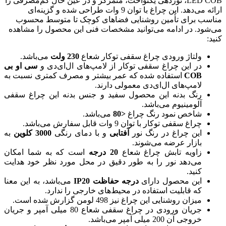
LED COB، نوردهی یکنواخت، متمرکز و در عین حال کم‌مصرفی را
ارائه می‌دهد. این چراغ با توان 9 وات طراحی شده و گزینه‌ای
مناسب برای تأمین روشنایی فضاهای کوچک تا متوسط محسوب
می‌شود. در ادامه می‌توانید مشخصات فنی این محصول را مشاهده
کنید:
ولتاژ ورودی چراغ سقفی توکار شعاع
230
ولت
می‌باشد.
در این چراغ سقفی توکار از لامپ‌های ال‌ای‌دی و
سی ‌او ‌بی
COB
استفاده شده که عمر بیشتر و مصرف کمتری نسبت به
لامپ‌های ال‌ای‌دی معمولی دارند.
رنگ بدنه این محصول سفید و جنس بدنه این چراغ سقفی
آلومینیوم می‌باشد.
شاخص نمود رنگ چراغ
<
80
می‌باشد.
چراغ سقفی توکار با توان 9 وات قابل سفارش می‌باشد.
این چراغ‌ در رنگ نور
آفتابی
و با دمای رنگی
3000 کلوین
به
بازار عرضه می‌شوند.
زاویه تابش چراغ شعاع
20
درجه
است که به شما امکان
می‌دهد نور را به طور دقیق در محل مورد نظر خود هدایت
کنید.
این محصول دارای
درجه حفاظت
IP20
می‌باشد، به این معنا
که قابلیت استفاده در محیط‌های خارجی را ندارد.
میزان روشنایی این چراغ نیز 498 لومن گزارش شده است.
جریان ورودی در چراغ سقفی شعاع 80 میلی آمپر و جریان
خروجی آن 200 میلی آمپر می‌باشد.