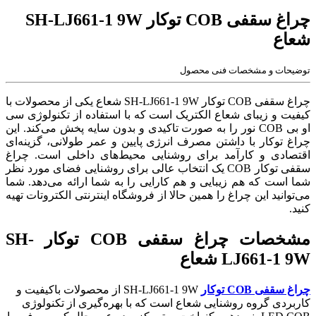
چراغ سقفی COB توکار SH-LJ661-1 9W
شعاع
توضیحات و مشخصات فنی محصول
چراغ سقفی COB توکار SH-LJ661-1 9W شعاع یکی از محصولات با
کیفیت و زیبای شعاع الکتریک است که با استفاده از تکنولوژی سی
‌او ‌بی COB نور را به صورت تاکیدی و بدون سایه پخش می‌کند. این
چراغ توکار با داشتن مصرف انرژی پایین و عمر طولانی، گزینه‌ای
اقتصادی و کارآمد برای روشنایی محیط‌های داخلی است. چراغ
سقفی توکار COB یک انتخاب عالی برای روشنایی فضای مورد نظر
شما است که هم زیبایی و هم کارایی را به شما ارائه می‌دهد. شما
می‌توانید این چراغ را همین حالا از فروشگاه اینترنتی الکتروتات تهیه
کنید.
مشخصات چراغ سقفی COB توکار SH-
LJ661-1 9W شعاع
چراغ سقفی COB توکار
SH-LJ661-1 9W از محصولات باکیفیت و
کاربردی گروه روشنایی شعاع است که با بهره‌گیری از تکنولوژی