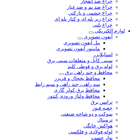
چراغ ضد انفجار
چراغ ضد نم و ضد غبار
چراغ چشمی و پارکتی
چراغ‌ زیر‌ پله‌ ای و کنار‌ پله‌ ای
چراغ بلتی
لوازم الکتریکی
آیفون تصویری
پنل آیفون تصویری
مانیتور آیفون تصویری
استابلایزر
سینی کابل و متعلقات سینی برق
لوله برق و قوطی کلید
محافظ و چند راهی برق
محافظ یخچال و فریزر
سه راهی، چند راهی و سیم رابط
محافظ برق کولر گازی
محافظ ولتاژ ورودی کنتور
ترانس برق
جعبه فیوز
سوکت و دو شاخه صنعتی
ترمینال
هواکش خانگی
لوله فولادی و فلکسی
نوار چسب