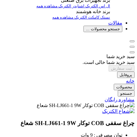
برند تجهیزات برق صنعتی
ال اس الکتریک
اشنایدر الکتریک
مشاهده همه
برند خانه هوشمند
نستک
کامکث الکتریک
مشاهده همه
مقالات
جستجو محصولات ...
سبد خرید شما
سبد خرید شما خالی است.
ثبت سفارش
پروفایل
خانه
محصولات
جستجو
مشاوره رایگان
چراغ سقفی COB توکار SH-LJ661-1 9W شعاع
توان مصرفی : 9 وات