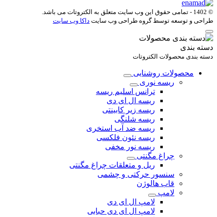
© 1402 - تمامی حقوق این وب سایت متعلق به
الکتروتات
می باشد.
طراحی و توسعه توسط گروه طراحی وب سایت
داکا وب سایت
دسته بندی
دسته بندی محصولات الکتروتات
محصولات روشنایی
ریسه نوری
ترانس اسلیم ریسه
ریسه ال ای دی
ریسه زیر کابینتی
ریسه شلنگی
ریسه ضد آب استخری
ریسه نئون فلکسی
ریسه نور مخفی
چراغ مگنتی
ریل و متعلقات چراغ مگنتی
سنسور حرکتی و چشمی
قاب هالوژن
لامپ
لامپ ال ای دی
لامپ ال ای دی حبابی