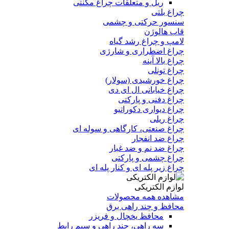
ریل و متعلقات چراغ مگنتی
چراغ بلتی
سنسور حرکتی و چشمی
قاب هالوژن
لامپ و چراغ رشد گیاه
چراغ اضطراری و شارژی
چراغ بالا آینه
چراغ تونلی
چراغ خورشیدی (سولار)
چراغ خیابانی ال ای دی
چراغ دفنی و پارکتی
چراغ دیواری دکوراتیو
چراغ ریلی
چراغ صنعتی، کارگاهی و سوله ای
چراغ ضد انفجار
چراغ ضد نم و ضد غبار
چراغ چشمی و پارکتی
چراغ‌ زیر‌ پله‌ ای و کنار‌ پله‌ ای
لوازم الکتریکی
مشاهده همه محصولات
محافظ و چند راهی برق
محافظ یخچال و فریزر
سه راهی، چند راهی و سیم رابط