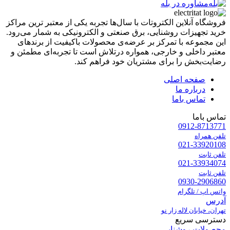
مشاوره در بله
فروشگاه آنلاین الکتروتات با سال‌ها تجربه یکی از معتبر ترین مراکز
خرید تجهیزات روشنایی، برق صنعتی و الکترونیکی به شمار می‌رود.
این مجموعه با تمرکز بر عرضه‌ی محصولات باکیفیت از برندهای
معتبر داخلی و خارجی، همواره درتلاش است تا تجربه‌ای مطمئن و
رضایت‌بخش را برای مشتریان خود فراهم کند.
صفحه اصلی
درباره ما
تماس باما
تماس باما
0912-8713771
تلفن همراه
021-33920108
تلفن ثابت
021-33934074
تلفن ثابت
0930-2906860
واتس اپ / تلگرام
آدرس
تهران، خیابان لاله زار نو
دسترسی سریع
محصولات روشنایی