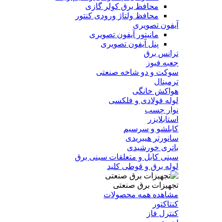
محافظ برق کولر گازی
محافظ ولتاژ ورودی کنتور
آیفون تصویری
مانیتور آیفون تصویری
پنل آیفون تصویری
ترانس برق
جعبه فیوز
سوکت و دو شاخه صنعتی
ترمینال
هواکش خانگی
لوله فولادی و فلکسی
نوار چسب
استابلایزر
کابلشو و سرسیم
سانورتر هیبریدی
باتری خورشیدی
سینی کابل و متعلقات سینی برق
لوله برق و قوطی کلید
تجهیزات برق صنعتی
مشاهده همه محصولات
کنتاکتور
کنترل فاز