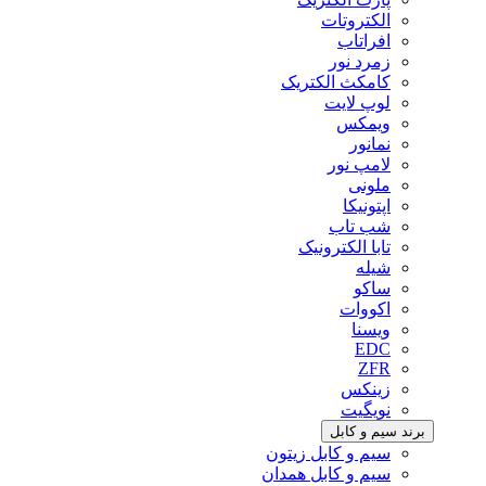
الکتروتات
افراتاب
زمرد نور
کامکث الکتریک
لوپ لایت
ویمکس
نمانور
لامپ نور
ملونی
اپتونیکا
شب تاب
تابا الکترونیک
شیله
ساکو
اکووات
ویسنا
EDC
ZFR
زینکس
نویگیت
برند سیم و کابل
سیم و کابل زیتون
سیم و کابل همدان