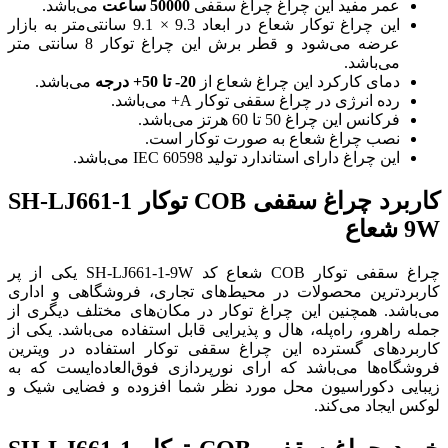
عمر مفید این چراغ‌ چراغ سقفی
50000 ساعت
می‌باشد.
این چراغ توکار شعاع در ابعاد 9.3 × 9.1 سانتی‌متر به بازار
عرضه می‌شود و قطر برش این چراغ توکار 8 سانتی متر
می‌باشد.
دمای کارکرد این چراغ شعاع از
20-
تا 50+ درجه
می‌باشد.
رده انرژی در چراغ سقفی توکار A+ می‌باشد.
فرکانس این چراغ 50 تا 60 هرتز می‌باشد.
نصب چراغ شعاع به صورت توکار است.
این چراغ دارای استاندارد تولید IEC 60598 می‌باشد.
کاربرد چراغ سقفی COB توکار SH-LJ661-1
9W شعاع
چراغ سقفی توکار COB شعاع کد SH-LJ661-1-9W یکی از پر
کاربردترین محصولات در محیط‌های تجاری، فروشگاهی و اداری
می‌باشد. همچنین این چراغ توکار در مکان‌های مختلف دیگری از
جمله راهرو، راه‌پله، هال و پذیرایی قابل استفاده می‌باشد. یکی از
کاربردهای گسترده این چراغ سقفی توکار استفاده در ویترین
فروشگاه‌ها می‌باشد که ارای نورپردازی فوق‌العاده‌ایست که به
زیبایی دکوراسیون محل مورد نظر شما افزوده و فضایی شیک و
لوکس ایجاد می‌کند.