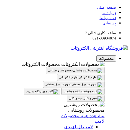
صفحه اصلی
درباره ما
تماس با ما
پشتیبانی
ساعت کاری 9 الی 17
021-33934074
محصولات
محصولات الکتروتات
محصولات روشنایی
لوازم الکتریکی
تجهیزات برق صنعتی
خانه هوشمند
کلید و پریز
سیم و کابل
محصولات روشنایی
مشاهده همه محصولات
لامپ
لامپ ال ای دی