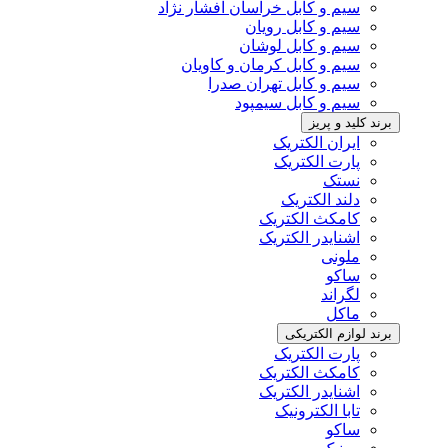
سیم و کابل خراسان افشار نژاد
سیم و کابل رویان
سیم و کابل لوشان
سیم و کابل کرمان و کاویان
سیم و کابل تهران صدرا
سیم و کابل سیمپود
برند کلید و پریز
ایران الکتریک
پارت الکتریک
نستک
دلند الکتریک
کامکث الکتریک
اشنایدر الکتریک
ملونی
ساکو
لگراند
ماکل
برند لوازم الکتریکی
پارت الکتریک
کامکث الکتریک
اشنایدر الکتریک
تابا الکترونیک
ساکو