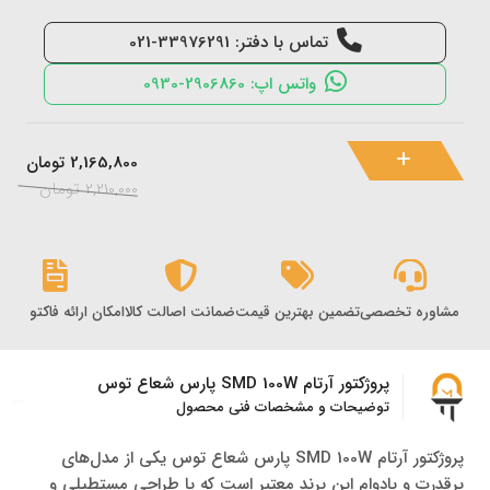
تماس با دفتر: 33976291-021
واتس اپ: 2906860-0930
2,165,800
تومان
2,210,000
تومان
مشاوره تخصصی
تضمین بهترین قیمت
ضمانت اصالت کالا
امکان ارائه فاکتور رس
پروژکتور آرتام SMD 100W پارس شعاع توس
توضیحات و مشخصات فنی محصول
پروژکتور آرتام SMD 100W پارس شعاع توس یکی از مدل‌های
پرقدرت و بادوام این برند معتبر است که با طراحی مستطیلی و