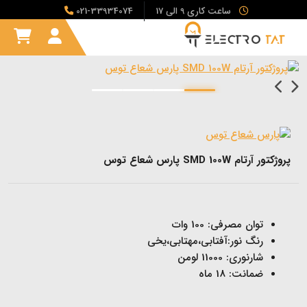
ساعت کاری 9 الی 17
021-33934074
پروژکتور آرتام SMD 100W پارس شعاع توس
توان مصرفی: 100 وات
رنگ نور:آفتابی،مهتابی،یخی
شارنوری: 11000 لومن
ضمانت: 18 ماه