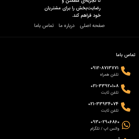
تا تجربه‌ای مطمئن و
رضایت‌بخش را برای مشتریان
خود فراهم کند.
صفحه اصلی
درباره ما
تماس باما
تماس باما
0912-8713771
تلفن همراه
021-33920108
تلفن ثابت
021-33934074
تلفن ثابت
0930-2906860
واتس اپ / تلگرام