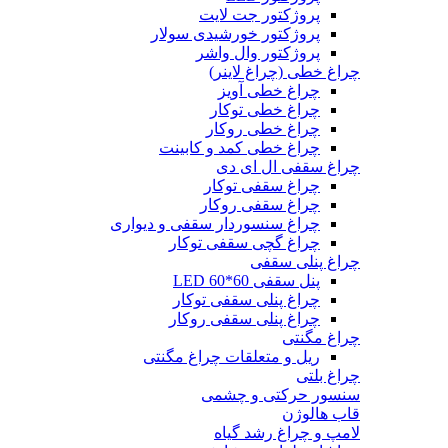
پروژکتور جت لایت
پروژکتور خورشیدی سولار
پروژکتور وال واشر
چراغ خطی (چراغ لاینر)
چراغ خطی آویز
چراغ خطی توکار
چراغ خطی روکار
چراغ خطی کمد و کابینت
چراغ سقفی ال ای دی
چراغ سقفی توکار
چراغ سقفی روکار
چراغ سنسوردار سقفی و دیواری
چراغ گچی سقفی توکار
چراغ پنلی سقفی
پنل سقفی 60*60 LED
چراغ پنلی سقفی توکار
چراغ پنلی سقفی روکار
چراغ مگنتی
ریل و متعلقات چراغ مگنتی
چراغ بلتی
سنسور حرکتی و چشمی
قاب هالوژن
لامپ و چراغ رشد گیاه