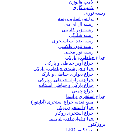
لامپ هالوژن
لامپ گازی
ریسه نوری
ترانس اسلیم ریسه
ریسه ال ای دی
ریسه زیر کابینتی
ریسه شلنگی
ریسه ضد آب استخری
ریسه نئون فلکسی
ریسه نور مخفی
چراغ حیاطی و پارکی
چراغ آویز حیاطی و پارکی
چراغ خورشیدی حیاطی و پارکی
چراغ دیواری حیاطی و پارکی
چراغ سرلوله حیاطی و پارکی
چراغ پارکی و حیاطی ایستاده
چراغ چمنی
چراغ استخری و آبنما
منبع تغذیه چراغ استخری (آداپتور)
چراغ استخری توکار
چراغ استخری روکار
چراغ فواره ای و آب نما
پروژکتور
پروژکتور LED