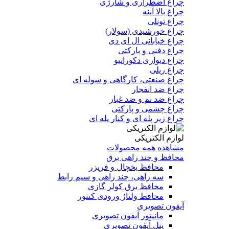
چراغ اضطراری و شارژی
چراغ بالا آینه
چراغ تونلی
چراغ خورشیدی (سولار)
چراغ خیابانی ال ای دی
چراغ دفنی و پارکتی
چراغ دیواری دکوراتیو
چراغ ریلی
چراغ صنعتی، کارگاهی و سوله ای
چراغ ضد انفجار
چراغ ضد نم و ضد غبار
چراغ چشمی و پارکتی
چراغ‌ زیر‌ پله‌ ای و کنار‌ پله‌ ای
لوازم الکتریکی
مشاهده همه محصولات
محافظ و چند راهی برق
محافظ یخچال و فریزر
سه راهی، چند راهی و سیم رابط
محافظ برق کولر گازی
محافظ ولتاژ ورودی کنتور
آیفون تصویری
مانیتور آیفون تصویری
پنل آیفون تصویری