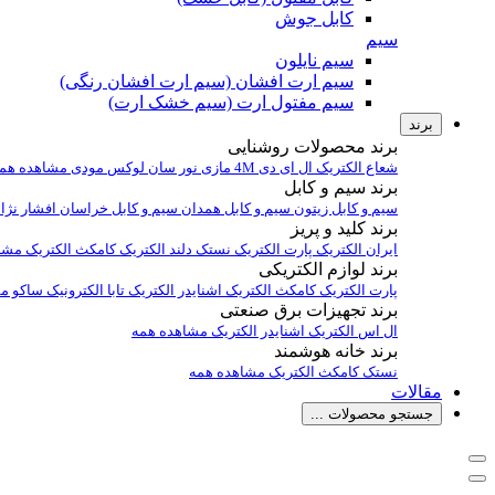
کابل جوش
سیم
سیم نایلون
سیم ارت افشان (سیم ارت افشان رنگی)
سیم مفتول ارت (سیم خشک ارت)
برند
برند محصولات روشنایی
شعاع الکتریک
ال ای دی 4M
مازی نور
سان لوکس
مودی
مشاهده هم
برند سیم و کابل
سیم و کابل زیتون
سیم و کابل همدان
سیم و کابل خراسان افشار نژا
برند کلید و پریز
ایران الکتریک
پارت الکتریک
نستک
دلند الکتریک
کامکث الکتریک
مشا
برند لوازم الکتریکی
پارت الکتریک
کامکث الکتریک
اشنایدر الکتریک
تابا الکترونیک
ساکو
مش
برند تجهیزات برق صنعتی
ال اس الکتریک
اشنایدر الکتریک
مشاهده همه
برند خانه هوشمند
نستک
کامکث الکتریک
مشاهده همه
مقالات
جستجو محصولات ...