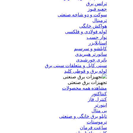
ترانس برق
جعبه فیوز
سوکت و دو شاخه صنعتی
ترمینال
هواکش خانگی
لوله فولادی و فلکسی
نوار چسب
استابلایزر
کابلشو و سرسیم
سانورتر هیبریدی
باتری خورشیدی
سینی کابل و متعلقات سینی برق
لوله برق و قوطی کلید
تجهیزات برق صنعتی
مشاهده همه محصولات
کنتاکتور
کنترل فاز
اینورتر
بی متال
تابلو برق خانگی و صنعتی
ترموستات
ساعت فرمان