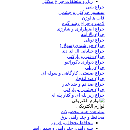
ریل و متعلقات چراغ مگنتی
چراغ بلتی
سنسور حرکتی و چشمی
قاب هالوژن
لامپ و چراغ رشد گیاه
چراغ اضطراری و شارژی
چراغ بالا آینه
چراغ تونلی
چراغ خورشیدی (سولار)
چراغ خیابانی ال ای دی
چراغ دفنی و پارکتی
چراغ دیواری دکوراتیو
چراغ ریلی
چراغ صنعتی، کارگاهی و سوله ای
چراغ ضد انفجار
چراغ ضد نم و ضد غبار
چراغ چشمی و پارکتی
چراغ‌ زیر‌ پله‌ ای و کنار‌ پله‌ ای
لوازم الکتریکی
مشاهده همه محصولات
محافظ و چند راهی برق
محافظ یخچال و فریزر
سه راهی، چند راهی و سیم رابط