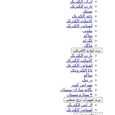
ایران الکتریک
پارت الکتریک
نستک
دلند الکتریک
کامکث الکتریک
اشنایدر الکتریک
ملونی
ساکو
لگراند
ماکل
برند لوازم الکتریکی
پارت الکتریک
کامکث الکتریک
اشنایدر الکتریک
تابا الکترونیک
ساکو
پر نیک
مهراس کویر
یگانه سازان سمنان
۳ ستاره سمنان
برند تجهیزات برق صنعتی
ال اس الکتریک
اشنایدر الکتریک
برند خانه هوشمند