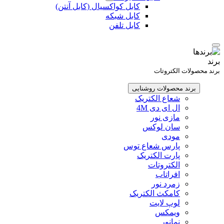
کابل کواکسیال (کابل آنتن)
کابل شبکه
کابل تلفن
برند
برند محصولات الکتروتات
برند محصولات روشنایی
شعاع الکتریک
ال ای دی 4M
مازی نور
سان لوکس
مودی
پارس شعاع توس
پارت الکتریک
الکتروتات
افراتاب
زمرد نور
کامکث الکتریک
لوپ لایت
ویمکس
نمانور