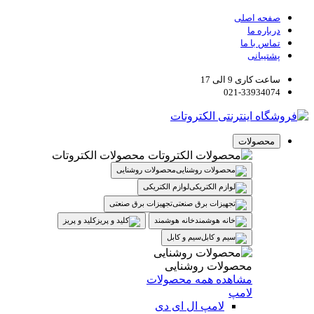
صفحه اصلی
درباره ما
تماس با ما
پشتیبانی
ساعت کاری 9 الی 17
021-33934074
محصولات
محصولات الکتروتات
محصولات روشنایی
لوازم الکتریکی
تجهیزات برق صنعتی
خانه هوشمند
کلید و پریز
سیم و کابل
محصولات روشنایی
مشاهده همه محصولات
لامپ
لامپ ال ای دی