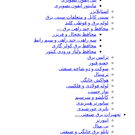
مانیتور آیفون تصویری
استابلایزر
سینی کابل و متعلقات سینی برق
لوله برق و قوطی کلید
محافظ و چند راهی برق
محافظ یخچال و فریزر
سه راهی، چند راهی و سیم رابط
محافظ برق کولر گازی
محافظ ولتاژ ورودی کنتور
ترانس برق
جعبه فیوز
سوکت و دو شاخه صنعتی
ترمینال
هواکش خانگی
لوله فولادی و فلکسی
نوار چسب
کابلشو و سرسیم
سانورتر هیبریدی
باتری خورشیدی
تجهیزات برق صنعتی
اینورتر
بی متال
تابلو برق خانگی و صنعتی