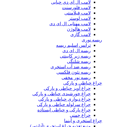
لامپ ال ای دی حبابی
لامپ فلورسنت
لامپ فیلامنتی
لامپ لوستر
لامپ مهتابی ال ای دی
لامپ هالوژن
لامپ گازی
ریسه نوری
ترانس اسلیم ریسه
ریسه ال ای دی
ریسه زیر کابینتی
ریسه شلنگی
ریسه ضد آب استخری
ریسه نئون فلکسی
ریسه نور مخفی
چراغ حیاطی و پارکی
چراغ آویز حیاطی و پارکی
چراغ خورشیدی حیاطی و پارکی
چراغ دیواری حیاطی و پارکی
چراغ سرلوله حیاطی و پارکی
چراغ پارکی و حیاطی ایستاده
چراغ چمنی
چراغ استخری و آبنما
منبع تغذیه چراغ استخری (آداپتور)