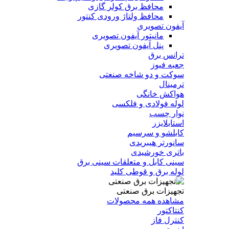
محافظ برق کولر گازی
محافظ ولتاژ ورودی کنتور
آیفون تصویری
مانیتور آیفون تصویری
پنل آیفون تصویری
ترانس برق
جعبه فیوز
سوکت و دو شاخه صنعتی
ترمینال
هواکش خانگی
لوله فولادی و فلکسی
نوار چسب
استابلایزر
کابلشو و سرسیم
سانورتر هیبریدی
باتری خورشیدی
سینی کابل و متعلقات سینی برق
لوله برق و قوطی کلید
تجهیزات برق صنعتی
مشاهده همه محصولات
کنتاکتور
کنترل فاز