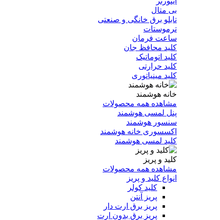
اینورتر
بی متال
تابلو برق خانگی و صنعتی
ترموستات
ساعت فرمان
کلید محافظ جان
کلید اتوماتیک
کلید حرارتی
کلید مینیاتوری
خانه هوشمند
مشاهده همه محصولات
پنل لمسی هوشمند
سنسور هوشمند
اکسسوری خانه هوشمند
کلید لمسی هوشمند
کلید و پریز
مشاهده همه محصولات
انواع کلید و پریز
کلید کولر
پریز آنتن
پریز برق ارت دار
پریز برق بدون ارت