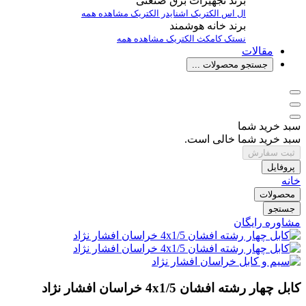
برند تجهیزات برق صنعتی
ال اس الکتریک
اشنایدر الکتریک
مشاهده همه
برند خانه هوشمند
نستک
کامکث الکتریک
مشاهده همه
مقالات
جستجو محصولات ...
سبد خرید شما
سبد خرید شما خالی است.
ثبت سفارش
پروفایل
خانه
محصولات
جستجو
مشاوره رایگان
کابل چهار رشته افشان 4x1/5 خراسان افشار نژاد