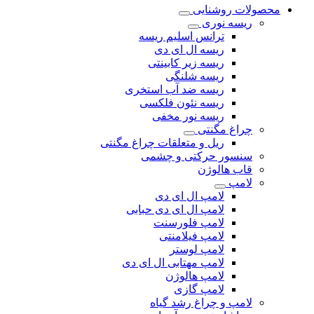
محصولات روشنایی
ریسه نوری
ترانس اسلیم ریسه
ریسه ال ای دی
ریسه زیر کابینتی
ریسه شلنگی
ریسه ضد آب استخری
ریسه نئون فلکسی
ریسه نور مخفی
چراغ مگنتی
ریل و متعلقات چراغ مگنتی
سنسور حرکتی و چشمی
قاب هالوژن
لامپ
لامپ ال ای دی
لامپ ال ای دی حبابی
لامپ فلورسنت
لامپ فیلامنتی
لامپ لوستر
لامپ مهتابی ال ای دی
لامپ هالوژن
لامپ گازی
لامپ و چراغ رشد گیاه