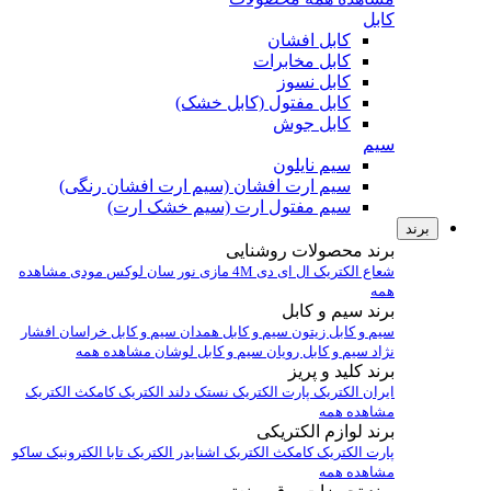
کابل
کابل افشان
کابل مخابرات
کابل نسوز
کابل مفتول (کابل خشک)
کابل جوش
سیم
سیم نایلون
سیم ارت افشان (سیم ارت افشان رنگی)
سیم مفتول ارت (سیم خشک ارت)
برند
برند محصولات روشنایی
شعاع الکتریک
ال ای دی 4M
مازی نور
سان لوکس
مودی
مشاهده
همه
برند سیم و کابل
سیم و کابل زیتون
سیم و کابل همدان
سیم و کابل خراسان افشار
نژاد
سیم و کابل رویان
سیم و کابل لوشان
مشاهده همه
برند کلید و پریز
ایران الکتریک
پارت الکتریک
نستک
دلند الکتریک
کامکث الکتریک
مشاهده همه
برند لوازم الکتریکی
پارت الکتریک
کامکث الکتریک
اشنایدر الکتریک
تابا الکترونیک
ساکو
مشاهده همه