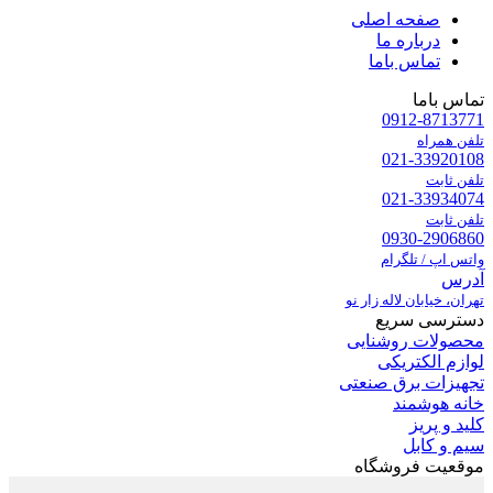
صفحه اصلی
درباره ما
تماس باما
تماس باما
0912-8713771
تلفن همراه
021-33920108
تلفن ثابت
021-33934074
تلفن ثابت
0930-2906860
واتس اپ / تلگرام
آدرس
تهران، خیابان لاله زار نو
دسترسی سریع
محصولات روشنایی
لوازم الکتریکی
تجهیزات برق صنعتی
خانه هوشمند
کلید و پریز
سیم و کابل
موقعیت فروشگاه