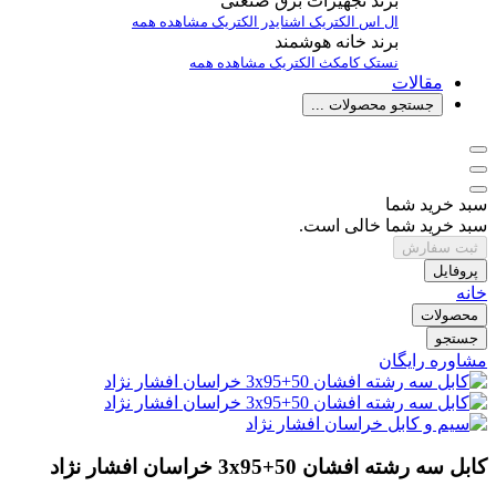
برند تجهیزات برق صنعتی
ال اس الکتریک
اشنایدر الکتریک
مشاهده همه
برند خانه هوشمند
نستک
کامکث الکتریک
مشاهده همه
مقالات
جستجو محصولات ...
سبد خرید شما
سبد خرید شما خالی است.
ثبت سفارش
پروفایل
خانه
محصولات
جستجو
مشاوره رایگان
کابل سه رشته افشان 50+3x95 خراسان افشار نژاد