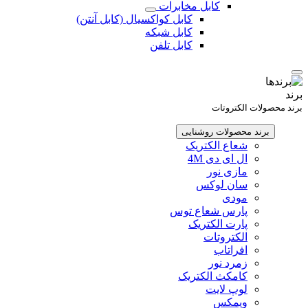
کابل مخابرات
کابل کواکسیال (کابل آنتن)
کابل شبکه
کابل تلفن
برند
برند محصولات الکتروتات
برند محصولات روشنایی
شعاع الکتریک
ال ای دی 4M
مازی نور
سان لوکس
مودی
پارس شعاع توس
پارت الکتریک
الکتروتات
افراتاب
زمرد نور
کامکث الکتریک
لوپ لایت
ویمکس