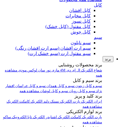
کابل
کابل افشان
کابل مخابرات
کابل نسوز
کابل مفتول (کابل خشک)
کابل جوش
سیم
سیم نایلون
سیم ارت افشان (سیم ارت افشان رنگی)
سیم مفتول ارت (سیم خشک ارت)
برند
برند محصولات روشنایی
شعاع الکتریک
ال ای دی 4M
مازی نور
سان لوکس
مودی
مشاهده
همه
برند سیم و کابل
سیم و کابل زیتون
سیم و کابل همدان
سیم و کابل خراسان افشار
نژاد
سیم و کابل رویان
سیم و کابل لوشان
مشاهده همه
برند کلید و پریز
ایران الکتریک
پارت الکتریک
نستک
دلند الکتریک
کامکث الکتریک
مشاهده همه
برند لوازم الکتریکی
پارت الکتریک
کامکث الکتریک
اشنایدر الکتریک
تابا الکترونیک
ساکو
مشاهده همه