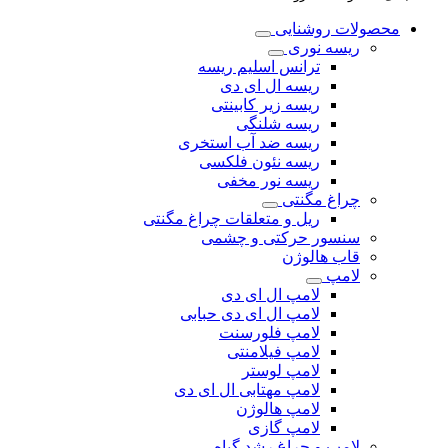
محصولات روشنایی
ریسه نوری
ترانس اسلیم ریسه
ریسه ال ای دی
ریسه زیر کابینتی
ریسه شلنگی
ریسه ضد آب استخری
ریسه نئون فلکسی
ریسه نور مخفی
چراغ مگنتی
ریل و متعلقات چراغ مگنتی
سنسور حرکتی و چشمی
قاب هالوژن
لامپ
لامپ ال ای دی
لامپ ال ای دی حبابی
لامپ فلورسنت
لامپ فیلامنتی
لامپ لوستر
لامپ مهتابی ال ای دی
لامپ هالوژن
لامپ گازی
لامپ و چراغ رشد گیاه