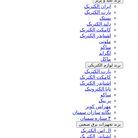
برند کلید و پریز
ایران الکتریک
پارت الکتریک
نستک
دلند الکتریک
کامکث الکتریک
اشنایدر الکتریک
ملونی
ساکو
لگراند
ماکل
برند لوازم الکتریکی
پارت الکتریک
کامکث الکتریک
اشنایدر الکتریک
تابا الکترونیک
ساکو
پر نیک
مهراس کویر
یگانه سازان سمنان
۳ ستاره سمنان
برند تجهیزات برق صنعتی
ال اس الکتریک
اشنایدر الکتریک