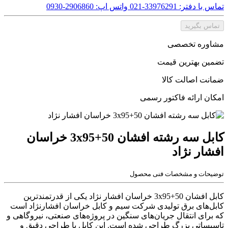
تماس با دفتر: 33976291-021
واتس اپ: 2906860-0930
تماس بگیرید
مشاوره تخصصی
تضمین بهترین قیمت
ضمانت اصالت کالا
امکان ارائه فاکتور رسمی
کابل سه رشته افشان 50+3x95 خراسان
افشار نژاد
توضیحات و مشخصات فنی محصول
کابل افشان 50+3x95 خراسان افشار نژاد یکی از قدرتمندترین
کابل‌های برق تولیدی شرکت سیم و کابل خراسان افشارنژاد است
که برای انتقال جریان‌های سنگین در پروژه‌های صنعتی، نیروگاهی و
تاسیساتی بزرگ طراحی شده است. این کابل با طراحی دقیق و