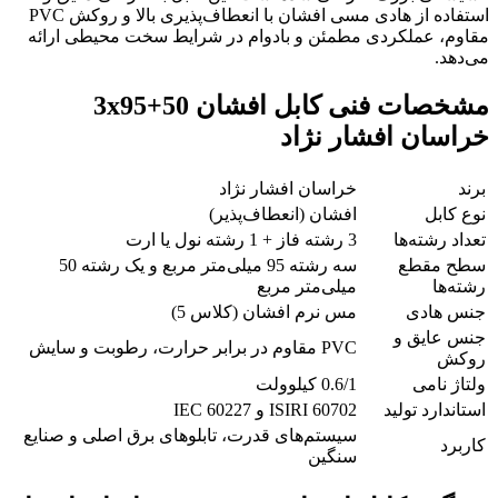
استفاده از هادی مسی افشان با انعطاف‌پذیری بالا و روکش PVC
مقاوم، عملکردی مطمئن و بادوام در شرایط سخت محیطی ارائه
می‌دهد.
مشخصات فنی کابل افشان 50+3x95
خراسان افشار نژاد
برند
خراسان افشار نژاد
نوع کابل
افشان (انعطاف‌پذیر)
تعداد رشته‌ها
3 رشته فاز + 1 رشته نول یا ارت
سطح مقطع
سه رشته 95 میلی‌متر مربع و یک رشته 50
رشته‌ها
میلی‌متر مربع
جنس هادی
مس نرم افشان (کلاس 5)
جنس عایق و
PVC مقاوم در برابر حرارت، رطوبت و سایش
روکش
ولتاژ نامی
0.6/1 کیلوولت
استاندارد تولید
ISIRI 60702 و IEC 60227
سیستم‌های قدرت، تابلوهای برق اصلی و صنایع
کاربرد
سنگین