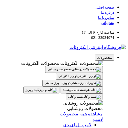
صفحه اصلی
درباره ما
تماس با ما
پشتیبانی
ساعت کاری 9 الی 17
021-33934074
محصولات
محصولات الکتروتات
محصولات روشنایی
لوازم الکتریکی
تجهیزات برق صنعتی
خانه هوشمند
کلید و پریز
سیم و کابل
محصولات روشنایی
مشاهده همه محصولات
لامپ
لامپ ال ای دی