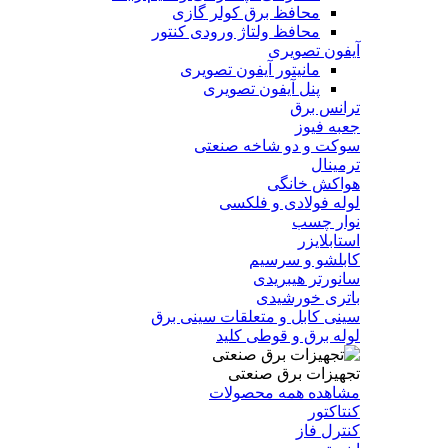
محافظ برق کولر گازی
محافظ ولتاژ ورودی کنتور
آیفون تصویری
مانیتور آیفون تصویری
پنل آیفون تصویری
ترانس برق
جعبه فیوز
سوکت و دو شاخه صنعتی
ترمینال
هواکش خانگی
لوله فولادی و فلکسی
نوار چسب
استابلایزر
کابلشو و سرسیم
سانورتر هیبریدی
باتری خورشیدی
سینی کابل و متعلقات سینی برق
لوله برق و قوطی کلید
تجهیزات برق صنعتی
مشاهده همه محصولات
کنتاکتور
کنترل فاز