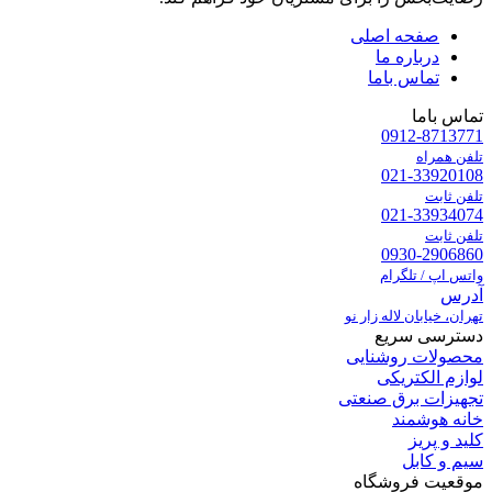
صفحه اصلی
درباره ما
تماس باما
تماس باما
0912-8713771
تلفن همراه
021-33920108
تلفن ثابت
021-33934074
تلفن ثابت
0930-2906860
واتس اپ / تلگرام
آدرس
تهران، خیابان لاله زار نو
دسترسی سریع
محصولات روشنایی
لوازم الکتریکی
تجهیزات برق صنعتی
خانه هوشمند
کلید و پریز
سیم و کابل
موقعیت فروشگاه