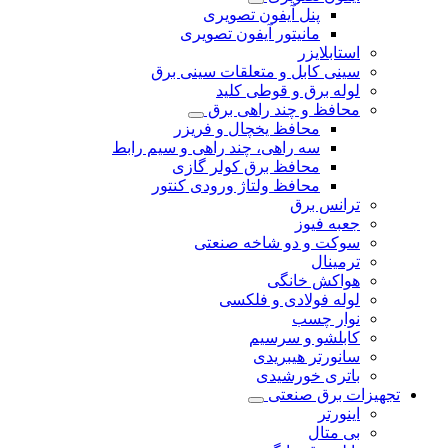
پنل آیفون تصویری
مانیتور آیفون تصویری
استابلایزر
سینی کابل و متعلقات سینی برق
لوله برق و قوطی کلید
محافظ و چند راهی برق
محافظ یخچال و فریزر
سه راهی، چند راهی و سیم رابط
محافظ برق کولر گازی
محافظ ولتاژ ورودی کنتور
ترانس برق
جعبه فیوز
سوکت و دو شاخه صنعتی
ترمینال
هواکش خانگی
لوله فولادی و فلکسی
نوار چسب
کابلشو و سرسیم
سانورتر هیبریدی
باتری خورشیدی
تجهیزات برق صنعتی
اینورتر
بی متال