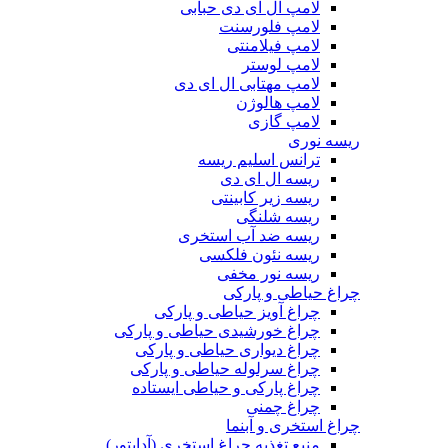
لامپ ال ای دی حبابی
لامپ فلورسنت
لامپ فیلامنتی
لامپ لوستر
لامپ مهتابی ال ای دی
لامپ هالوژن
لامپ گازی
ریسه نوری
ترانس اسلیم ریسه
ریسه ال ای دی
ریسه زیر کابینتی
ریسه شلنگی
ریسه ضد آب استخری
ریسه نئون فلکسی
ریسه نور مخفی
چراغ حیاطی و پارکی
چراغ آویز حیاطی و پارکی
چراغ خورشیدی حیاطی و پارکی
چراغ دیواری حیاطی و پارکی
چراغ سرلوله حیاطی و پارکی
چراغ پارکی و حیاطی ایستاده
چراغ چمنی
چراغ استخری و آبنما
منبع تغذیه چراغ استخری (آداپتور)