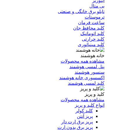
اینورتر
بی متال
تابلو برق خانگی و صنعتی
ترموستات
ساعت فرمان
کلید محافظ جان
کلید اتوماتیک
کلید حرارتی
کلید مینیاتوری
خانه هوشمند
مشاهده همه محصولات
پنل لمسی هوشمند
سنسور هوشمند
اکسسوری خانه هوشمند
کلید لمسی هوشمند
کلید و پریز
مشاهده همه محصولات
انواع کلید و پریز
کلید کولر
پریز آنتن
پریز برق ارت دار
پریز برق بدون ارت