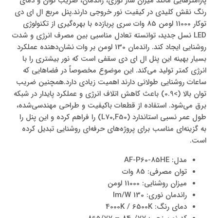
پارامترهایی مانند میزان شار نوری، راندمان، ضریب توان و دمای
رنگ نقش کلیدی در کیفیت نور خروجی دارند.پنل مربع ال ای دی
توکار 11000 لومن 85 وات سری پربازده با بهره‌گیری از تکنولوژی
LED نسل جدید، توانسته تعادل مناسبی بین مصرف انرژی و شدت
روشنایی ایجاد کند. راندمان 130 لومن بر وات نشان‌دهنده عملکرد
بسیار بهینه این پنل ال ای دی سقفی است که نور بیشتری را با
انرژی کمتر تولید می‌کند. این موضوع مخصوصاً در فضاهایی که
ساعات روشنایی طولانی دارند اهمیت زیادی دارد.همچنین ضریب
توان بالا (>0.9) باعث کاهش اتلاف انرژی و عملکرد پایدار در شبکه
برق می‌شود. استفاده از قطعات باکیفیت و طراحی مهندسی‌شده،
طول عمر نسبی استاندارد (L70,F50) را فراهم کرده و این پنل را
به گزینه‌ای مناسب برای پروژه‌های حرفه‌ای روشنایی تبدیل کرده
است.
مدل: AF-P60-85HE
توان مصرفی: 85 وات
میزان روشنایی: 11000 لومن
راندمان نوری: 130 lm/W
دمای رنگ: 4000K / 6500K