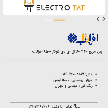
پنل مربع 60 * 60 ال ای دی توکار 85w افراتاب
مدل: AF-P60-85W
میزان روشنایی: 11000 لومن
رنگ نور : مهتابی و نچرال
تماس با دفتر: 33976291-021