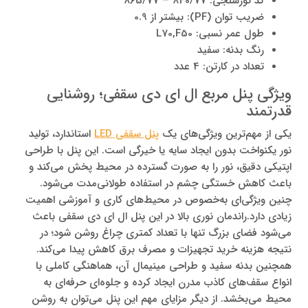
کد نورسنجی: 840/77 – 865/77
ضریب توان (PF): بیشتر از 0.9
طول عمر نسبی: L70,F50
رنگ بدنه: سفید
تعداد در کارتن: 4 عدد
ویژگی‌ پنل مربع ال ای دی سقفی؛ روشنایی
قدرتمند
یکی از مهم‌ترین ویژگی‌های یک
پنل سقفی LED
استاندارد، تولید
نور یکنواخت بدون ایجاد سایه یا خیرگی است. این پنل با طراحی
اپتیکی دقیق، نور را به صورت گسترده در محیط پخش می‌کند و
باعث کاهش خستگی چشم در استفاده طولانی‌مدت می‌شود.
چنین ویژگی‌ای به‌خصوص در محیط‌های کاری و آموزشی اهمیت
زیادی دارد.راندمان نوری بالا در این پنل ال ای دی سقفی باعث
می‌شود فضای بزرگ تنها با تعداد کمتری چراغ روشن شود؛ در
نتیجه هزینه خرید تجهیزات و مصرف برق کاهش پیدا می‌کند.
همچنین بدنه سفید و طراحی مینیمال آن، هماهنگی کاملی با
انواع سقف‌های کاذب مدرن ایجاد کرده و جلوه‌ای حرفه‌ای به
محیط می‌بخشد. از دیگر مزایای مهم این پنل می‌توان به روشن