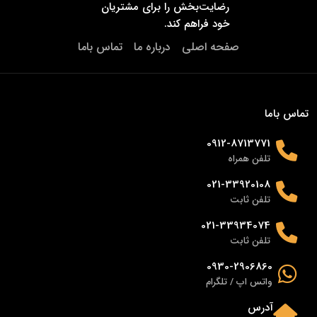
رضایت‌بخش را برای مشتریان
خود فراهم کند.
صفحه اصلی
درباره ما
تماس باما
تماس باما
0912-8713771
تلفن همراه
021-33920108
تلفن ثابت
021-33934074
تلفن ثابت
0930-2906860
واتس اپ / تلگرام
آدرس