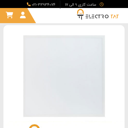
ساعت کاری 9 الی 17
021-33934074