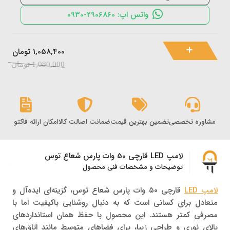
واتس اپ: 2906860-0930
1,058,400
تومان
1,080,000
تومان
مشاوره تخصصی
تضمین بهترین قیمت
ضمانت اصالت کالا
امکان ارائه فاکتور رس
لامپ LED قارچی 50 وات پارس شعاع توس
توضیحات و مشخصات فنی محصول
لامپ LED
قارچی ۵۰ وات پارس شعاع توس، گزینه‌ای ایده‌آل و
متعادل برای کسانی است که به دنبال روشنایی باکیفیت اما با
مصرفی کمتر هستند. این محصول با حفظ همان استانداردهای
بالای نوری و طراحی زیبا، برای فضاهای متوسط مانند اتاق‌های