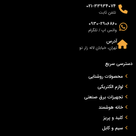
021-33934074
تلفن ثابت
0930-2906860
واتس اپ / تلگرام
آدرس
تهران، خیابان لاله زار نو
دسترسی سریع
محصولات روشنایی
لوازم الکتریکی
تجهیزات برق صنعتی
خانه هوشمند
کلید و پریز
سیم و کابل