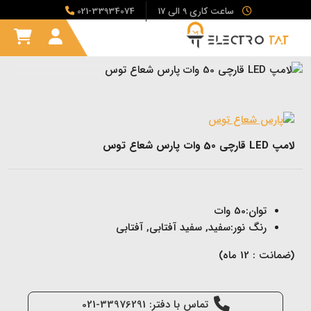
ساعت کاری 9 الی 17
021-33934074
لامپ LED قارچی 50 وات پارس شعاع توس
توان:50 وات
رنگ نور:سفید, سفید آفتابی, آفتابی
(ضمانت : 12 ماه)
تماس با دفتر: 33976291-021