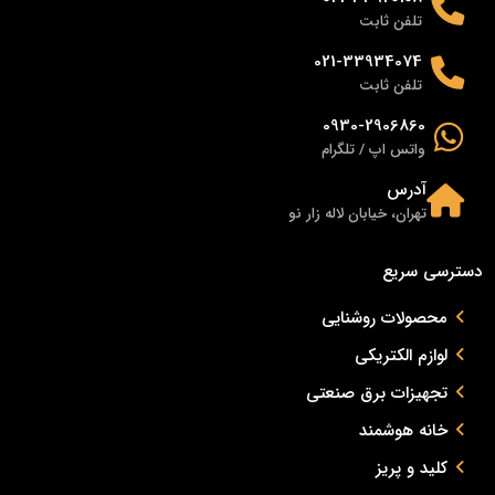
تلفن ثابت
021-33934074
تلفن ثابت
0930-2906860
واتس اپ / تلگرام
آدرس
تهران، خیابان لاله زار نو
دسترسی سریع
محصولات روشنایی
لوازم الکتریکی
تجهیزات برق صنعتی
خانه هوشمند
کلید و پریز