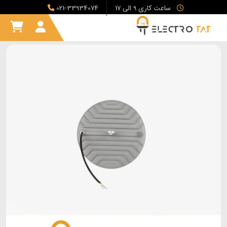
ساعت کاری 9 الی 17
021-33934074