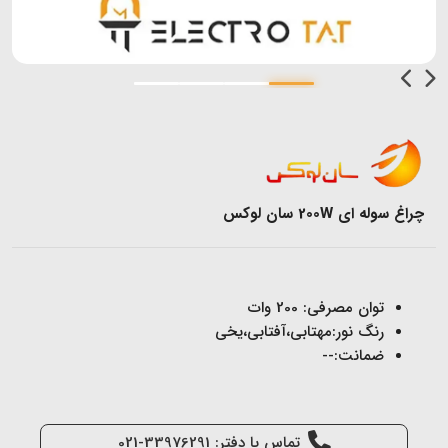
چراغ سوله ای 200W سان لوکس
توان مصرفی: 200 وات
رنگ نور:مهتابی،آفتابی،یخی
ضمانت:--
تماس با دفتر: 33976291-021