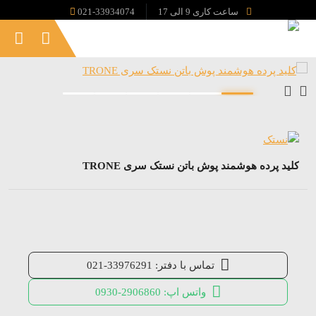
ساعت کاری 9 الی 17
021-33934074
کلید پرده هوشمند پوش باتن نستک سری TRONE
تماس با دفتر: 33976291-021
واتس اپ: 2906860-0930