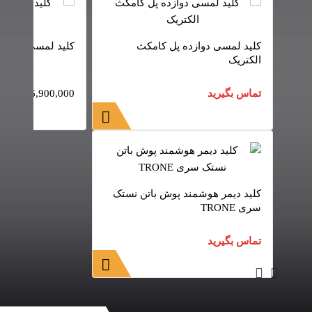
کلید لمسی دوازده پل کامکث
کلید لمسی هشت پ
الکتریک
تماس بگیرید
6,900,000
تومان
کلید دیمر هوشمند پوش باتن نستک
سری TRONE
تماس بگیرید