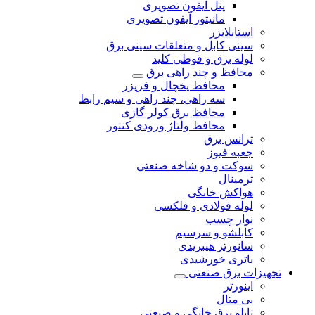
پنل آیفون تصویری
مانیتور آیفون تصویری
استابلایزر
سینی کابل و متعلقات سینی برق
لوله برق و قوطی کلید
محافظ و چند راهی برق
محافظ یخچال و فریزر
سه راهی، چند راهی و سیم رابط
محافظ برق کولر گازی
محافظ ولتاژ ورودی کنتور
ترانس برق
جعبه فیوز
سوکت و دو شاخه صنعتی
ترمینال
هواکش خانگی
لوله فولادی و فلکسی
نوار چسب
کابلشو و سرسیم
سانورتر هیبریدی
باتری خورشیدی
تجهیزات برق صنعتی
اینورتر
بی متال
تابلو برق خانگی و صنعتی