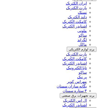
ایران الکتریک
پارت الکتریک
نستک
دلند الکتریک
کامکث الکتریک
اشنایدر الکتریک
ملونی
ساکو
لگراند
ماکل
برند لوازم الکتریکی
پارت الکتریک
کامکث الکتریک
اشنایدر الکتریک
تابا الکترونیک
ساکو
پر نیک
مهراس کویر
یگانه سازان سمنان
۳ ستاره سمنان
برند تجهیزات برق صنعتی
ال اس الکتریک
اشنایدر الکتریک