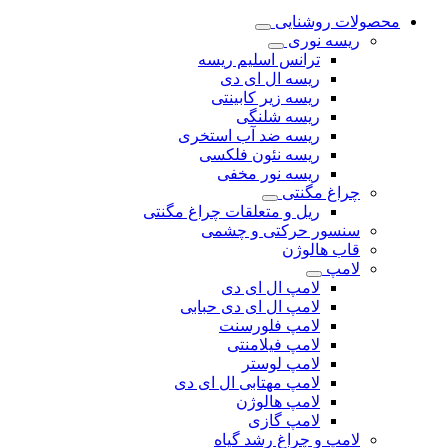
محصولات روشنایی
ریسه نوری
ترانس اسلیم ریسه
ریسه ال ای دی
ریسه زیر کابینتی
ریسه شلنگی
ریسه ضد آب استخری
ریسه نئون فلکسی
ریسه نور مخفی
چراغ مگنتی
ریل و متعلقات چراغ مگنتی
سنسور حرکتی و چشمی
قاب هالوژن
لامپ
لامپ ال ای دی
لامپ ال ای دی حبابی
لامپ فلورسنت
لامپ فیلامنتی
لامپ لوستر
لامپ مهتابی ال ای دی
لامپ هالوژن
لامپ گازی
لامپ و چراغ رشد گیاه