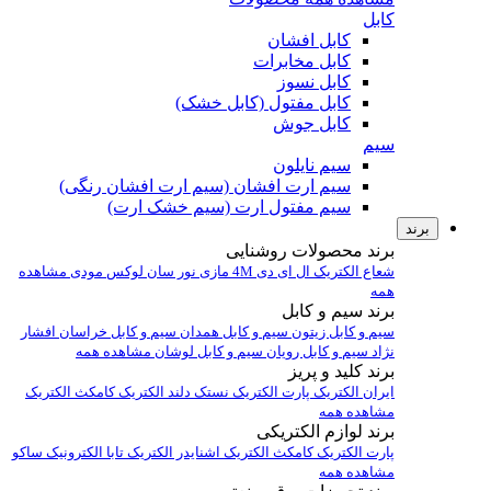
کابل
کابل افشان
کابل مخابرات
کابل نسوز
کابل مفتول (کابل خشک)
کابل جوش
سیم
سیم نایلون
سیم ارت افشان (سیم ارت افشان رنگی)
سیم مفتول ارت (سیم خشک ارت)
برند
برند محصولات روشنایی
شعاع الکتریک
ال ای دی 4M
مازی نور
سان لوکس
مودی
مشاهده
همه
برند سیم و کابل
سیم و کابل زیتون
سیم و کابل همدان
سیم و کابل خراسان افشار
نژاد
سیم و کابل رویان
سیم و کابل لوشان
مشاهده همه
برند کلید و پریز
ایران الکتریک
پارت الکتریک
نستک
دلند الکتریک
کامکث الکتریک
مشاهده همه
برند لوازم الکتریکی
پارت الکتریک
کامکث الکتریک
اشنایدر الکتریک
تابا الکترونیک
ساکو
مشاهده همه