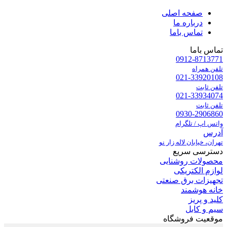
صفحه اصلی
درباره ما
تماس باما
تماس باما
0912-8713771
تلفن همراه
021-33920108
تلفن ثابت
021-33934074
تلفن ثابت
0930-2906860
واتس اپ / تلگرام
آدرس
تهران، خیابان لاله زار نو
دسترسی سریع
محصولات روشنایی
لوازم الکتریکی
تجهیزات برق صنعتی
خانه هوشمند
کلید و پریز
سیم و کابل
موقعیت فروشگاه