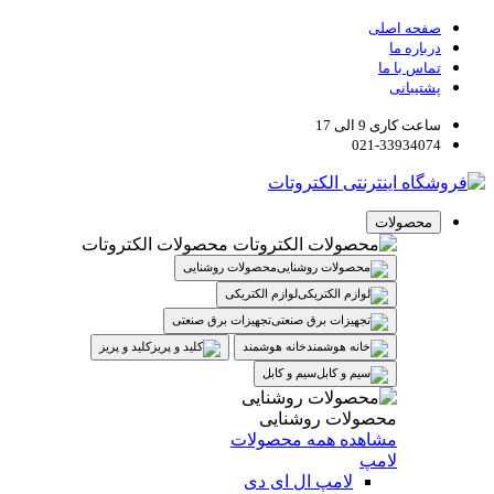
صفحه اصلی
درباره ما
تماس با ما
پشتیبانی
ساعت کاری 9 الی 17
021-33934074
محصولات
محصولات الکتروتات
محصولات روشنایی
لوازم الکتریکی
تجهیزات برق صنعتی
خانه هوشمند
کلید و پریز
سیم و کابل
محصولات روشنایی
مشاهده همه محصولات
لامپ
لامپ ال ای دی