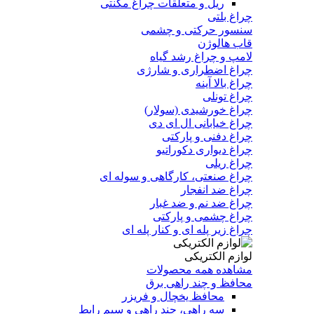
ریل و متعلقات چراغ مگنتی
چراغ بلتی
سنسور حرکتی و چشمی
قاب هالوژن
لامپ و چراغ رشد گیاه
چراغ اضطراری و شارژی
چراغ بالا آینه
چراغ تونلی
چراغ خورشیدی (سولار)
چراغ خیابانی ال ای دی
چراغ دفنی و پارکتی
چراغ دیواری دکوراتیو
چراغ ریلی
چراغ صنعتی، کارگاهی و سوله ای
چراغ ضد انفجار
چراغ ضد نم و ضد غبار
چراغ چشمی و پارکتی
چراغ‌ زیر‌ پله‌ ای و کنار‌ پله‌ ای
لوازم الکتریکی
مشاهده همه محصولات
محافظ و چند راهی برق
محافظ یخچال و فریزر
سه راهی، چند راهی و سیم رابط