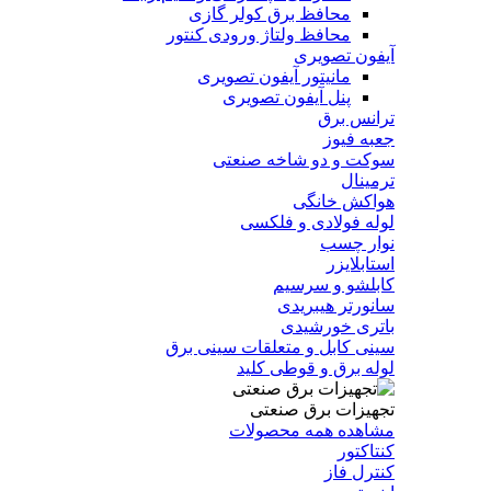
محافظ برق کولر گازی
محافظ ولتاژ ورودی کنتور
آیفون تصویری
مانیتور آیفون تصویری
پنل آیفون تصویری
ترانس برق
جعبه فیوز
سوکت و دو شاخه صنعتی
ترمینال
هواکش خانگی
لوله فولادی و فلکسی
نوار چسب
استابلایزر
کابلشو و سرسیم
سانورتر هیبریدی
باتری خورشیدی
سینی کابل و متعلقات سینی برق
لوله برق و قوطی کلید
تجهیزات برق صنعتی
مشاهده همه محصولات
کنتاکتور
کنترل فاز