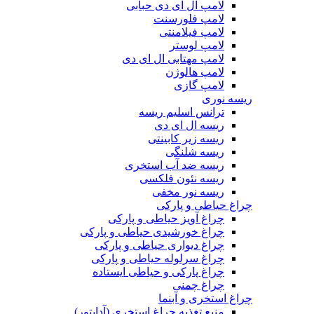
لامپ ال ای دی حبابی
لامپ فلورسنت
لامپ فیلامنتی
لامپ لوستر
لامپ مهتابی ال ای دی
لامپ هالوژن
لامپ گازی
ریسه نوری
ترانس اسلیم ریسه
ریسه ال ای دی
ریسه زیر کابینتی
ریسه شلنگی
ریسه ضد آب استخری
ریسه نئون فلکسی
ریسه نور مخفی
چراغ حیاطی و پارکی
چراغ آویز حیاطی و پارکی
چراغ خورشیدی حیاطی و پارکی
چراغ دیواری حیاطی و پارکی
چراغ سرلوله حیاطی و پارکی
چراغ پارکی و حیاطی ایستاده
چراغ چمنی
چراغ استخری و آبنما
منبع تغذیه چراغ استخری (آداپتور)