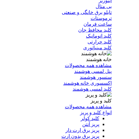
اینورتر
بی متال
تابلو برق خانگی و صنعتی
ترموستات
ساعت فرمان
کلید محافظ جان
کلید اتوماتیک
کلید حرارتی
کلید مینیاتوری
خانه هوشمند
مشاهده همه محصولات
پنل لمسی هوشمند
سنسور هوشمند
اکسسوری خانه هوشمند
کلید لمسی هوشمند
کلید و پریز
مشاهده همه محصولات
انواع کلید و پریز
کلید کولر
پریز آنتن
پریز برق ارت دار
پریز برق بدون ارت