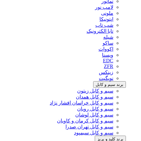
نمانور
لامپ نور
ملونی
اپتونیکا
شب تاب
تابا الکترونیک
شیله
ساکو
اکووات
ویسنا
EDC
ZFR
زینکس
نویگیت
برند سیم و کابل
سیم و کابل زیتون
سیم و کابل همدان
سیم و کابل خراسان افشار نژاد
سیم و کابل رویان
سیم و کابل لوشان
سیم و کابل کرمان و کاویان
سیم و کابل تهران صدرا
سیم و کابل سیمپود
برند کلید و پریز