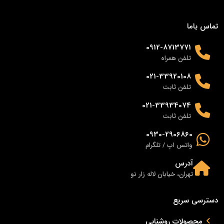
تماس باما
0912-8713771
تلفن همراه
021-33920108
تلفن ثابت
021-33934074
تلفن ثابت
0930-2906860
واتس اپ / تلگرام
آدرس
تهران، خیابان لاله زار نو
دسترسی سریع
محصولات روشنایی