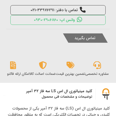
تماس با دفتر: 33976291-021
واتس اپ: 2906860-0930
تماس بگیرید
مشاوره تخصصی
تضمین بهترین قیمت
ضمانت اصالت کالا
امکان ارائه فاکتور رس
کلید مینیاتوری ال اس LS سه فاز 32 آمپر
توضیحات و مشخصات فنی محصول
کلید مینیاتوری ال اس (LS) سه فاز 32 آمپر یکی از محصولات
کلیدی و حیاتی در تجهیزات الکتریکی است که به منظور محافظت