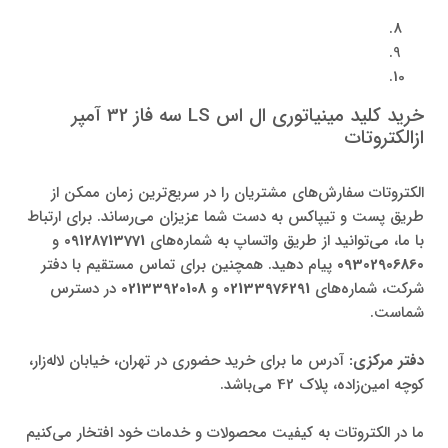
خرید کلید مینیاتوری ال اس LS سه فاز 32 آمپر
ازالکتروتات
الکتروتات سفارش‌های مشتریان را در سریع‌ترین زمان ممکن از
طریق پست و تیپاکس به دست شما عزیزان می‌رساند. برای ارتباط
با ما، می‌توانید از طریق واتساپ به شماره‌های
09128713771
و
09302906860
پیام دهید. همچنین برای تماس مستقیم با دفتر
شرکت، شماره‌های
02133976291
و
02133920108
در دسترس
شماست.
دفتر مرکزی:
آدرس ما برای خرید حضوری در تهران، خیابان لاله‌زار،
کوچه امین‌زاده، پلاک 42 می‌باشد.
ما در الکتروتات به کیفیت محصولات و خدمات خود افتخار می‌کنیم