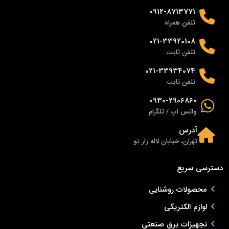
0912-8713771
تلفن همراه
021-33920108
تلفن ثابت
021-33934074
تلفن ثابت
0930-2906860
واتس اپ / تلگرام
آدرس
تهران، خیابان لاله زار نو
دسترسی سریع
محصولات روشنایی
لوازم الکتریکی
تجهیزات برق صنعتی