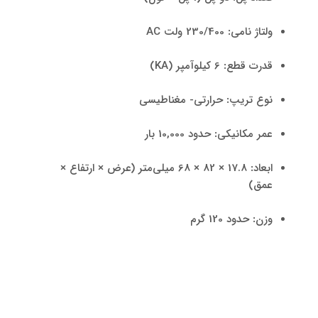
ولتاژ نامی
:
230/400 ولت AC
قدرت قطع
:
6 کیلوآمپر (KA)
نوع تریپ
:
حرارتی- مغناطیسی
عمر مکانیکی
:
حدود 10,000 بار
ابعاد
:
17.8 × 82 × 68 میلی‌متر (عرض × ارتفاع ×
عمق)
وزن
:
حدود 120 گرم