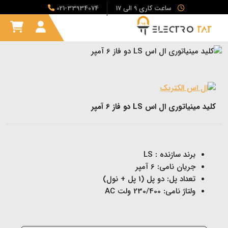
ساعت کاری 9 الی 17
021-33934074
کلید مینیاتوری ال اس LS دو فاز 6 آمپر
برند سازنده
:
LS
جریان نامی
:
6 آمپر
تعداد پل
:
دو پل (1 پل + نول)
ولتاژ نامی
:
230/400 ولت AC