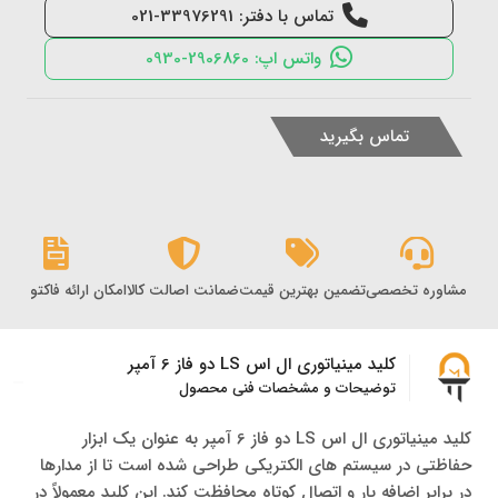
تماس با دفتر: 33976291-021
واتس اپ: 2906860-0930
تماس بگیرید
مشاوره تخصصی
تضمین بهترین قیمت
ضمانت اصالت کالا
امکان ارائه فاکتور رس
کلید مینیاتوری ال اس LS دو فاز 6 آمپر
توضیحات و مشخصات فنی محصول
کلید مینیاتوری ال اس LS دو فاز 6 آمپر به عنوان یک ابزار
حفاظتی در سیستم‌ های الکتریکی طراحی شده است تا از مدارها
در برابر اضافه بار و اتصال کوتاه محافظت کند. این کلید معمولاً در