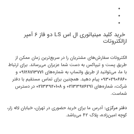
خرید کلید مینیاتوری ال اس LS دو فاز 6 آمپر
ازالکتروتات
الکتروتات سفارش‌های مشتریان را در سریع‌ترین زمان ممکن از
طریق پست و تیپاکس به دست شما عزیزان می‌رساند. برای ارتباط
با ما، می‌توانید از طریق واتساپ به شماره‌های
09128713771
و
09302906860
پیام دهید. همچنین برای تماس مستقیم با دفتر
شرکت، شماره‌های
02133976291
و
02133920108
در دسترس
شماست.
دفتر مرکزی:
آدرس ما برای خرید حضوری در تهران، خیابان لاله‌ زار،
کوچه امین‌زاده، پلاک 42 می‌باشد.