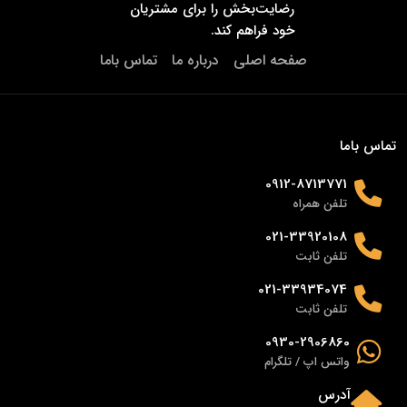
رضایت‌بخش را برای مشتریان
خود فراهم کند.
صفحه اصلی
درباره ما
تماس باما
تماس باما
0912-8713771
تلفن همراه
021-33920108
تلفن ثابت
021-33934074
تلفن ثابت
0930-2906860
واتس اپ / تلگرام
آدرس