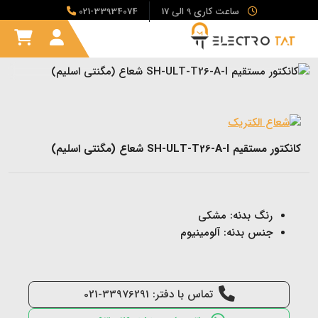
ساعت کاری 9 الی 17
021-33934074
کانکتور مستقیم SH-ULT-T26-A-I شعاع (مگنتی اسلیم)
رنگ بدنه: مشکی
جنس بدنه: آلومینیوم
تماس با دفتر: 33976291-021