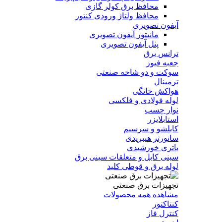
محافظ برق کولر گازی
محافظ ولتاژ ورودی کنتور
آیفون تصویری
مانیتور آیفون تصویری
پنل آیفون تصویری
ترانس برق
جعبه فیوز
سوکت و دو شاخه صنعتی
ترمینال
هواکش خانگی
لوله فولادی و فلکسی
نوار چسب
استابلایزر
کابلشو و سرسیم
سانورتر هیبریدی
باتری خورشیدی
سینی کابل و متعلقات سینی برق
لوله برق و قوطی کلید
تجهیزات برق صنعتی
مشاهده همه محصولات
کنتاکتور
کنترل فاز