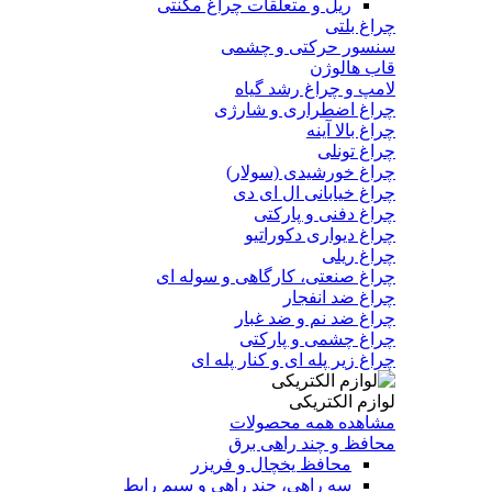
ریل و متعلقات چراغ مگنتی
چراغ بلتی
سنسور حرکتی و چشمی
قاب هالوژن
لامپ و چراغ رشد گیاه
چراغ اضطراری و شارژی
چراغ بالا آینه
چراغ تونلی
چراغ خورشیدی (سولار)
چراغ خیابانی ال ای دی
چراغ دفنی و پارکتی
چراغ دیواری دکوراتیو
چراغ ریلی
چراغ صنعتی، کارگاهی و سوله ای
چراغ ضد انفجار
چراغ ضد نم و ضد غبار
چراغ چشمی و پارکتی
چراغ‌ زیر‌ پله‌ ای و کنار‌ پله‌ ای
لوازم الکتریکی
مشاهده همه محصولات
محافظ و چند راهی برق
محافظ یخچال و فریزر
سه راهی، چند راهی و سیم رابط