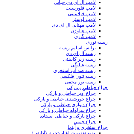
لامپ ال ای دی حبابی
لامپ فلورسنت
لامپ فیلامنتی
لامپ لوستر
لامپ مهتابی ال ای دی
لامپ هالوژن
لامپ گازی
ریسه نوری
ترانس اسلیم ریسه
ریسه ال ای دی
ریسه زیر کابینتی
ریسه شلنگی
ریسه ضد آب استخری
ریسه نئون فلکسی
ریسه نور مخفی
چراغ حیاطی و پارکی
چراغ آویز حیاطی و پارکی
چراغ خورشیدی حیاطی و پارکی
چراغ دیواری حیاطی و پارکی
چراغ سرلوله حیاطی و پارکی
چراغ پارکی و حیاطی ایستاده
چراغ چمنی
چراغ استخری و آبنما
منبع تغذیه چراغ استخری (آداپتور)