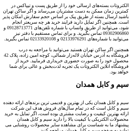
الکتروتات بسته‌های ارسالی خود را از طریق پست و تیپاکس در
کمترین زمان ممکن به دست مشتریان می‌رساند و اگر ساکن تهران
باشید ارسال بسته از طریق پیک بر اساس حجم سفارش امکان پذیر
است. همچنین اگر تمایل دارید فرایند خرید هر چه سریعتر انجام
شود، می‌توانید از طریق واتساپ با شماره‌ تلفن‌های 09128713771 و
09302906860 تماس بگیرید. و برای تماس مستقیم با دفتر نیز
می‌توانید با شماره‌های 02133976291 و 02133920108 تماس بگیرید.
همچنین اگر ساکن تهران هستید می‌توانید با مراجعه به درب
فروشگاه به آدرس خیابان لاله‌زار شمالی، کوچه امین زاده، پلاک 42
محصول خود را به صورت حضوری خریداری فرمایید. خرید از
فروشگاه انلاین الکتروتات یک تجربه لذت‌بخش و عالی برای شما
خواهد بود.
سیم و کابل همدان
سیم و کابل همدان یکی از بهترین و قدیمی ترین برندهای ارائه دهنده
سیم و کابل است که در تمام سال‌های فروش هدف این شرکت
ارائه بهترین کیفیت و رضایت مشتری بوده است، اگر تمایل به خرید
محصولات الکتریکی با کیفیت بالا را دارید سیم و کابل همدان
پیشنهاد ما به شماست برای مشاهده سایر محصولات روشنایی می
توانید به صفحه سیم و کابل همدان مراجعه کنید.