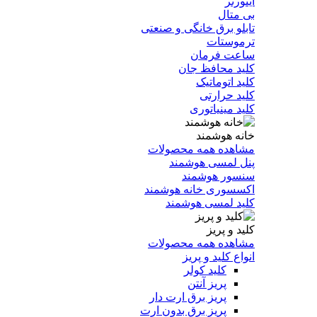
اینورتر
بی متال
تابلو برق خانگی و صنعتی
ترموستات
ساعت فرمان
کلید محافظ جان
کلید اتوماتیک
کلید حرارتی
کلید مینیاتوری
خانه هوشمند
مشاهده همه محصولات
پنل لمسی هوشمند
سنسور هوشمند
اکسسوری خانه هوشمند
کلید لمسی هوشمند
کلید و پریز
مشاهده همه محصولات
انواع کلید و پریز
کلید کولر
پریز آنتن
پریز برق ارت دار
پریز برق بدون ارت