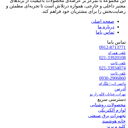
این مجموعه با تمرکز بر عرضه‌ی محصولات باکیفیت از برندهای
معتبر داخلی و خارجی، همواره درتلاش است تا تجربه‌ای مطمئن و
رضایت‌بخش را برای مشتریان خود فراهم کند.
صفحه اصلی
درباره ما
تماس باما
تماس باما
0912-8713771
تلفن همراه
021-33920108
تلفن ثابت
021-33934074
تلفن ثابت
0930-2906860
واتس اپ / تلگرام
آدرس
تهران، خیابان لاله زار نو
دسترسی سریع
محصولات روشنایی
لوازم الکتریکی
تجهیزات برق صنعتی
خانه هوشمند
کلید و پریز