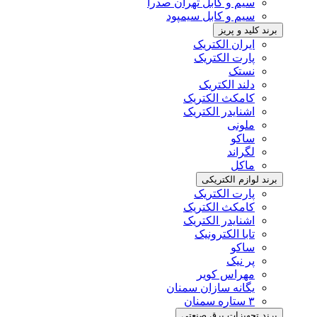
سیم و کابل تهران صدرا
سیم و کابل سیمپود
برند کلید و پریز
ایران الکتریک
پارت الکتریک
نستک
دلند الکتریک
کامکث الکتریک
اشنایدر الکتریک
ملونی
ساکو
لگراند
ماکل
برند لوازم الکتریکی
پارت الکتریک
کامکث الکتریک
اشنایدر الکتریک
تابا الکترونیک
ساکو
پر نیک
مهراس کویر
یگانه سازان سمنان
۳ ستاره سمنان
برند تجهیزات برق صنعتی