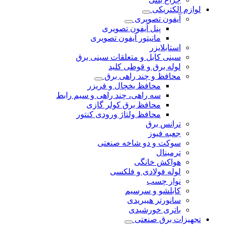
لوازم الکتریکی
آیفون تصویری
پنل آیفون تصویری
مانیتور آیفون تصویری
استابلایزر
سینی کابل و متعلقات سینی برق
لوله برق و قوطی کلید
محافظ و چند راهی برق
محافظ یخچال و فریزر
سه راهی، چند راهی و سیم رابط
محافظ برق کولر گازی
محافظ ولتاژ ورودی کنتور
ترانس برق
جعبه فیوز
سوکت و دو شاخه صنعتی
ترمینال
هواکش خانگی
لوله فولادی و فلکسی
نوار چسب
کابلشو و سرسیم
سانورتر هیبریدی
باتری خورشیدی
تجهیزات برق صنعتی