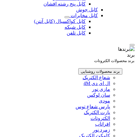
کابل پنج رشته افشان
کابل جوش
کابل مخابرات
کابل کواکسیال (کابل آنتن)
کابل شبکه
کابل تلفن
برند
برند محصولات الکتروتات
برند محصولات روشنایی
شعاع الکتریک
ال ای دی 4M
مازی نور
سان لوکس
مودی
پارس شعاع توس
پارت الکتریک
الکتروتات
افراتاب
زمرد نور
کامکث الکتریک