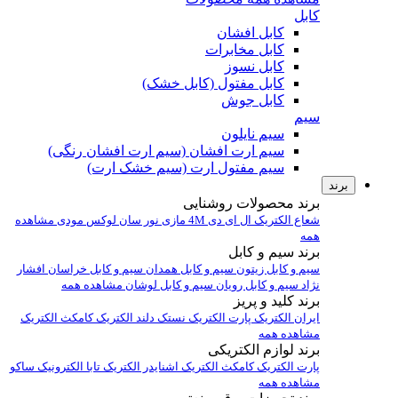
کابل
کابل افشان
کابل مخابرات
کابل نسوز
کابل مفتول (کابل خشک)
کابل جوش
سیم
سیم نایلون
سیم ارت افشان (سیم ارت افشان رنگی)
سیم مفتول ارت (سیم خشک ارت)
برند
برند محصولات روشنایی
شعاع الکتریک
ال ای دی 4M
مازی نور
سان لوکس
مودی
مشاهده
همه
برند سیم و کابل
سیم و کابل زیتون
سیم و کابل همدان
سیم و کابل خراسان افشار
نژاد
سیم و کابل رویان
سیم و کابل لوشان
مشاهده همه
برند کلید و پریز
ایران الکتریک
پارت الکتریک
نستک
دلند الکتریک
کامکث الکتریک
مشاهده همه
برند لوازم الکتریکی
پارت الکتریک
کامکث الکتریک
اشنایدر الکتریک
تابا الکترونیک
ساکو
مشاهده همه