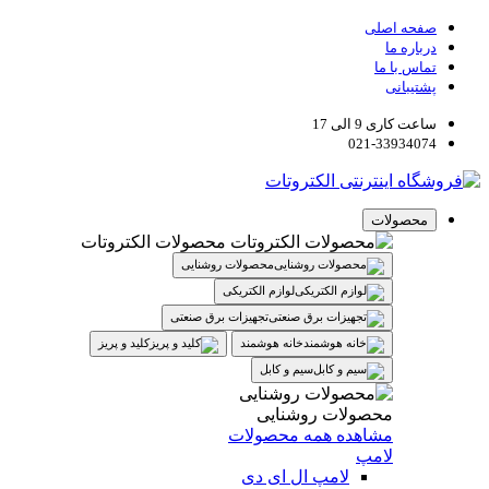
صفحه اصلی
درباره ما
تماس با ما
پشتیبانی
ساعت کاری 9 الی 17
021-33934074
محصولات
محصولات الکتروتات
محصولات روشنایی
لوازم الکتریکی
تجهیزات برق صنعتی
خانه هوشمند
کلید و پریز
سیم و کابل
محصولات روشنایی
مشاهده همه محصولات
لامپ
لامپ ال ای دی