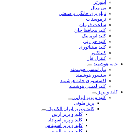
اینورتر
بی متال
تابلو برق خانگی و صنعتی
ترموستات
ساعت فرمان
کلید محافظ جان
کلید اتوماتیک
کلید حرارتی
کلید مینیاتوری
کنتاکتور
کنترل فاز
خانه هوشمند
پنل لمسی هوشمند
سنسور هوشمند
اکسسوری خانه هوشمند
کلید لمسی هوشمند
کلید و پریز
کلید و پریز ایرانی
پریز ملونی
کلید و پریز ایران الکتریک
کلید و پریز ارس
کلید و پریز اسپادانا
کلید و پریز اسپیناس
کلید و پریز الیزه