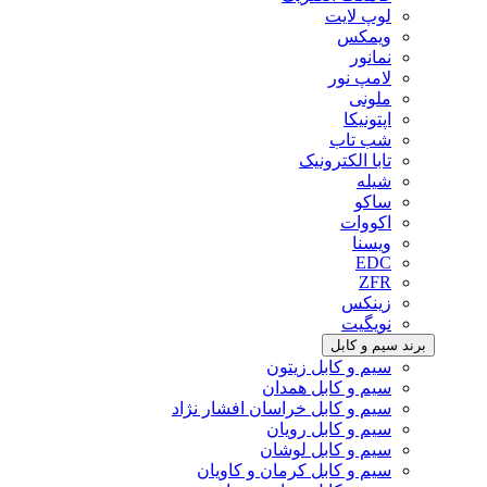
لوپ لایت
ویمکس
نمانور
لامپ نور
ملونی
اپتونیکا
شب تاب
تابا الکترونیک
شیله
ساکو
اکووات
ویسنا
EDC
ZFR
زینکس
نویگیت
برند سیم و کابل
سیم و کابل زیتون
سیم و کابل همدان
سیم و کابل خراسان افشار نژاد
سیم و کابل رویان
سیم و کابل لوشان
سیم و کابل کرمان و کاویان