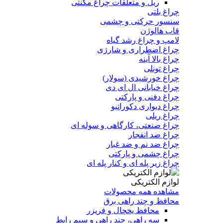
ریل و متعلقات چراغ مگنتی
چراغ بلتی
سنسور حرکتی و چشمی
قاب هالوژن
لامپ و چراغ رشد گیاه
چراغ اضطراری و شارژی
چراغ بالا آینه
چراغ تونلی
چراغ خورشیدی (سولار)
چراغ خیابانی ال ای دی
چراغ دفنی و پارکتی
چراغ دیواری دکوراتیو
چراغ ریلی
چراغ صنعتی، کارگاهی و سوله ای
چراغ ضد انفجار
چراغ ضد نم و ضد غبار
چراغ چشمی و پارکتی
چراغ‌ زیر‌ پله‌ ای و کنار‌ پله‌ ای
لوازم الکتریکی
مشاهده همه محصولات
محافظ و چند راهی برق
محافظ یخچال و فریزر
سه راهی، چند راهی و سیم رابط