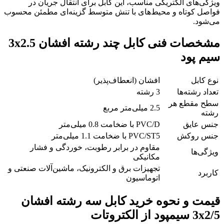
ویژگی‌های الکتریکی مناسب، این کابل برای انتقال جریان در
فواصل کوتاه و محیط‌های با تنش متوسط گزینه‌ای مطمئن محسوب
می‌شود.
مشخصات فنی کابل چند رشته افشان 3x2.5
سیم پود
نوع کابل
افشان (انعطاف‌پذیر)
تعداد رشته‌ها
3 رشته
سطح مقطع هر
2.5 میلی‌متر مربع
رشته
جنس عایق
PVC/D با ضخامت 0.8 میلی‌متر
جنس روکش
PVC/ST5 با ضخامت 1.1 میلی‌متر
مقاوم در برابر رطوبت، خوردگی و فشار
ویژگی‌ها
مکانیکی
تجهیزات برق و الکترونیک، ماشین‌آلات صنعتی و
کاربرد
اتوماسیون
قیمت و نحوه خرید کابل سه رشته افشان
3x2/5 سیمپود از الکتروتات