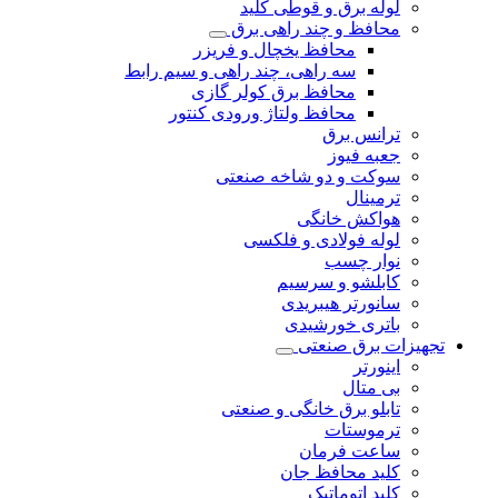
لوله برق و قوطی کلید
محافظ و چند راهی برق
محافظ یخچال و فریزر
سه راهی، چند راهی و سیم رابط
محافظ برق کولر گازی
محافظ ولتاژ ورودی کنتور
ترانس برق
جعبه فیوز
سوکت و دو شاخه صنعتی
ترمینال
هواکش خانگی
لوله فولادی و فلکسی
نوار چسب
کابلشو و سرسیم
سانورتر هیبریدی
باتری خورشیدی
تجهیزات برق صنعتی
اینورتر
بی متال
تابلو برق خانگی و صنعتی
ترموستات
ساعت فرمان
کلید محافظ جان
کلید اتوماتیک