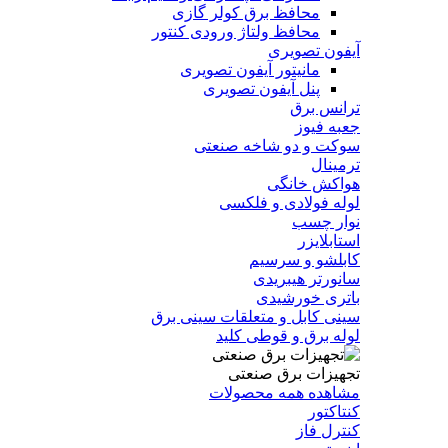
محافظ برق کولر گازی
محافظ ولتاژ ورودی کنتور
آیفون تصویری
مانیتور آیفون تصویری
پنل آیفون تصویری
ترانس برق
جعبه فیوز
سوکت و دو شاخه صنعتی
ترمینال
هواکش خانگی
لوله فولادی و فلکسی
نوار چسب
استابلایزر
کابلشو و سرسیم
سانورتر هیبریدی
باتری خورشیدی
سینی کابل و متعلقات سینی برق
لوله برق و قوطی کلید
تجهیزات برق صنعتی
مشاهده همه محصولات
کنتاکتور
کنترل فاز