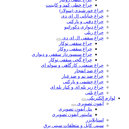
چراغ خطی کمد و کابینت
چراغ خورشیدی (سولار)
چراغ خیابانی ال ای دی
چراغ دفنی و پارکتی
چراغ دیواری دکوراتیو
چراغ ریلی
چراغ سقفی ال ای دی
چراغ سقفی توکار
چراغ سقفی روکار
چراغ سنسوردار سقفی و دیواری
چراغ گچی سقفی توکار
چراغ صنعتی، کارگاهی و سوله ای
چراغ ضد انفجار
چراغ ضد نم و ضد غبار
چراغ چشمی و پارکتی
چراغ‌ زیر‌ پله‌ ای و کنار‌ پله‌ ای
چراغ بلتی
لوازم الکتریکی
آیفون تصویری
پنل آیفون تصویری
مانیتور آیفون تصویری
استابلایزر
سینی کابل و متعلقات سینی برق