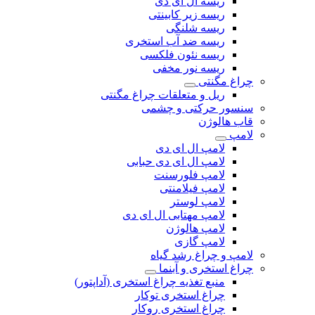
ریسه ال ای دی
ریسه زیر کابینتی
ریسه شلنگی
ریسه ضد آب استخری
ریسه نئون فلکسی
ریسه نور مخفی
چراغ مگنتی
ریل و متعلقات چراغ مگنتی
سنسور حرکتی و چشمی
قاب هالوژن
لامپ
لامپ ال ای دی
لامپ ال ای دی حبابی
لامپ فلورسنت
لامپ فیلامنتی
لامپ لوستر
لامپ مهتابی ال ای دی
لامپ هالوژن
لامپ گازی
لامپ و چراغ رشد گیاه
چراغ استخری و آبنما
منبع تغذیه چراغ استخری (آداپتور)
چراغ استخری توکار
چراغ استخری روکار