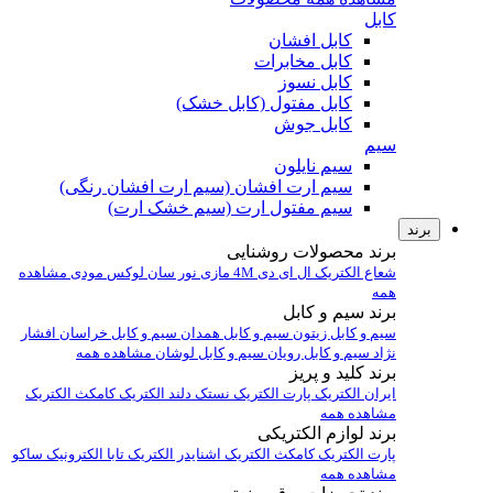
کابل
کابل افشان
کابل مخابرات
کابل نسوز
کابل مفتول (کابل خشک)
کابل جوش
سیم
سیم نایلون
سیم ارت افشان (سیم ارت افشان رنگی)
سیم مفتول ارت (سیم خشک ارت)
برند
برند محصولات روشنایی
شعاع الکتریک
ال ای دی 4M
مازی نور
سان لوکس
مودی
مشاهده
همه
برند سیم و کابل
سیم و کابل زیتون
سیم و کابل همدان
سیم و کابل خراسان افشار
نژاد
سیم و کابل رویان
سیم و کابل لوشان
مشاهده همه
برند کلید و پریز
ایران الکتریک
پارت الکتریک
نستک
دلند الکتریک
کامکث الکتریک
مشاهده همه
برند لوازم الکتریکی
پارت الکتریک
کامکث الکتریک
اشنایدر الکتریک
تابا الکترونیک
ساکو
مشاهده همه