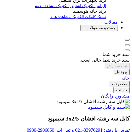
برند تجهیزات برق صنعتی
ال اس الکتریک
اشنایدر الکتریک
مشاهده همه
برند خانه هوشمند
نستک
کامکث الکتریک
مشاهده همه
مقالات
جستجو محصولات ...
سبد خرید شما
سبد خرید شما خالی است.
ثبت سفارش
پروفایل
خانه
محصولات
جستجو
مشاوره رایگان
کابل سه رشته افشان 3x2/5 سیمپود
تماس با دفتر: 33976291-021
واتس اپ: 2906860-0930