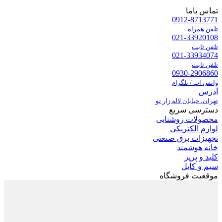
تماس باما
0912-8713771
تلفن همراه
021-33920108
تلفن ثابت
021-33934074
تلفن ثابت
0930-2906860
واتس اپ / تلگرام
آدرس
تهران، خیابان لاله زار نو
دسترسی سریع
محصولات روشنایی
لوازم الکتریکی
تجهیزات برق صنعتی
خانه هوشمند
کلید و پریز
سیم و کابل
موقعیت فروشگاه