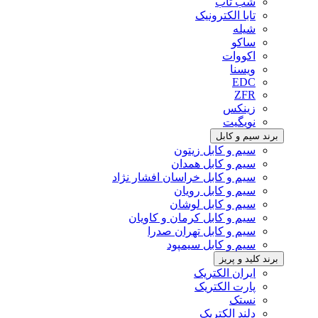
شب تاب
تابا الکترونیک
شیله
ساکو
اکووات
ویسنا
EDC
ZFR
زینکس
نویگیت
برند سیم و کابل
سیم و کابل زیتون
سیم و کابل همدان
سیم و کابل خراسان افشار نژاد
سیم و کابل رویان
سیم و کابل لوشان
سیم و کابل کرمان و کاویان
سیم و کابل تهران صدرا
سیم و کابل سیمپود
برند کلید و پریز
ایران الکتریک
پارت الکتریک
نستک
دلند الکتریک