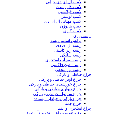
لامپ ال ای دی حبابی
لامپ فلورسنت
لامپ فیلامنتی
لامپ لوستر
لامپ مهتابی ال ای دی
لامپ هالوژن
لامپ گازی
ریسه نوری
ترانس اسلیم ریسه
ریسه ال ای دی
ریسه زیر کابینتی
ریسه شلنگی
ریسه ضد آب استخری
ریسه نئون فلکسی
ریسه نور مخفی
چراغ حیاطی و پارکی
چراغ آویز حیاطی و پارکی
چراغ خورشیدی حیاطی و پارکی
چراغ دیواری حیاطی و پارکی
چراغ سرلوله حیاطی و پارکی
چراغ پارکی و حیاطی ایستاده
چراغ چمنی
چراغ استخری و آبنما
منبع تغذیه چراغ استخری (آداپتور)