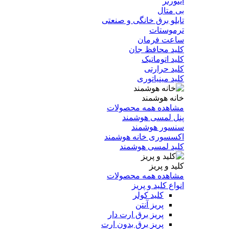
اینورتر
بی متال
تابلو برق خانگی و صنعتی
ترموستات
ساعت فرمان
کلید محافظ جان
کلید اتوماتیک
کلید حرارتی
کلید مینیاتوری
خانه هوشمند
مشاهده همه محصولات
پنل لمسی هوشمند
سنسور هوشمند
اکسسوری خانه هوشمند
کلید لمسی هوشمند
کلید و پریز
مشاهده همه محصولات
انواع کلید و پریز
کلید کولر
پریز آنتن
پریز برق ارت دار
پریز برق بدون ارت