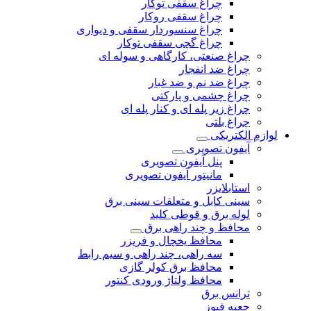
چراغ سقفی توکار
چراغ سقفی روکار
چراغ سنسوردار سقفی و دیواری
چراغ گچی سقفی توکار
چراغ صنعتی، کارگاهی و سوله ای
چراغ ضد انفجار
چراغ ضد نم و ضد غبار
چراغ چشمی و پارکتی
چراغ‌ زیر‌ پله‌ ای و کنار‌ پله‌ ای
چراغ بلتی
لوازم الکتریکی
آیفون تصویری
پنل آیفون تصویری
مانیتور آیفون تصویری
استابلایزر
سینی کابل و متعلقات سینی برق
لوله برق و قوطی کلید
محافظ و چند راهی برق
محافظ یخچال و فریزر
سه راهی، چند راهی و سیم رابط
محافظ برق کولر گازی
محافظ ولتاژ ورودی کنتور
ترانس برق
جعبه فیوز