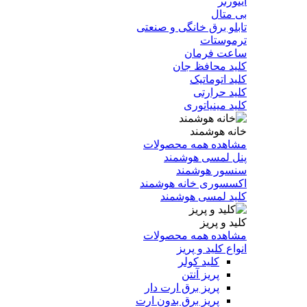
اینورتر
بی متال
تابلو برق خانگی و صنعتی
ترموستات
ساعت فرمان
کلید محافظ جان
کلید اتوماتیک
کلید حرارتی
کلید مینیاتوری
خانه هوشمند
مشاهده همه محصولات
پنل لمسی هوشمند
سنسور هوشمند
اکسسوری خانه هوشمند
کلید لمسی هوشمند
کلید و پریز
مشاهده همه محصولات
انواع کلید و پریز
کلید کولر
پریز آنتن
پریز برق ارت دار
پریز برق بدون ارت