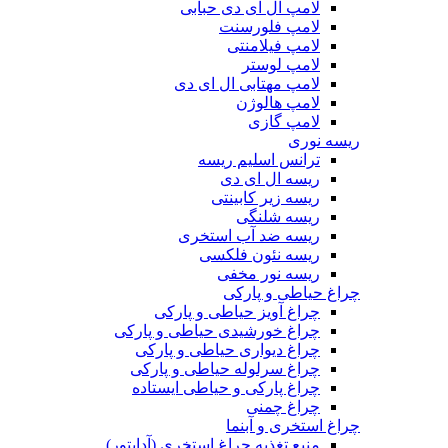
لامپ ال ای دی حبابی
لامپ فلورسنت
لامپ فیلامنتی
لامپ لوستر
لامپ مهتابی ال ای دی
لامپ هالوژن
لامپ گازی
ریسه نوری
ترانس اسلیم ریسه
ریسه ال ای دی
ریسه زیر کابینتی
ریسه شلنگی
ریسه ضد آب استخری
ریسه نئون فلکسی
ریسه نور مخفی
چراغ حیاطی و پارکی
چراغ آویز حیاطی و پارکی
چراغ خورشیدی حیاطی و پارکی
چراغ دیواری حیاطی و پارکی
چراغ سرلوله حیاطی و پارکی
چراغ پارکی و حیاطی ایستاده
چراغ چمنی
چراغ استخری و آبنما
منبع تغذیه چراغ استخری (آداپتور)