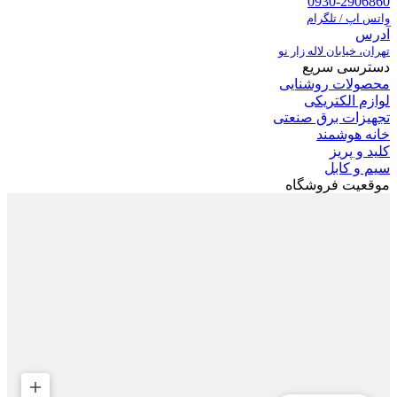
0930-2906860
واتس اپ / تلگرام
آدرس
تهران، خیابان لاله زار نو
دسترسی سریع
محصولات روشنایی
لوازم الکتریکی
تجهیزات برق صنعتی
خانه هوشمند
کلید و پریز
سیم و کابل
موقعیت فروشگاه