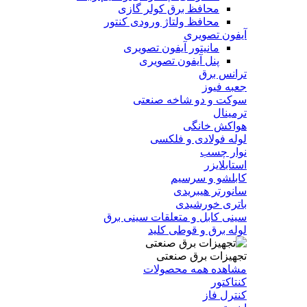
محافظ برق کولر گازی
محافظ ولتاژ ورودی کنتور
آیفون تصویری
مانیتور آیفون تصویری
پنل آیفون تصویری
ترانس برق
جعبه فیوز
سوکت و دو شاخه صنعتی
ترمینال
هواکش خانگی
لوله فولادی و فلکسی
نوار چسب
استابلایزر
کابلشو و سرسیم
سانورتر هیبریدی
باتری خورشیدی
سینی کابل و متعلقات سینی برق
لوله برق و قوطی کلید
تجهیزات برق صنعتی
مشاهده همه محصولات
کنتاکتور
کنترل فاز