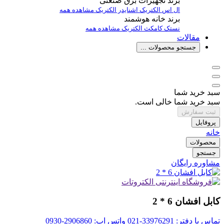
برند تجهیزات برق صنعتی
ال اس الکتریک
اشنایدر الکتریک
مشاهده همه
برند خانه هوشمند
نستک
کامکث الکتریک
مشاهده همه
مقالات
جستجو محصولات ...
سبد خرید شما
سبد خرید شما خالی است.
ثبت سفارش
پروفایل
خانه
محصولات
جستجو
مشاوره رایگان
کابل افشان 6 * 2
تماس با دفتر: 33976291-021
واتس اپ: 2906860-0930