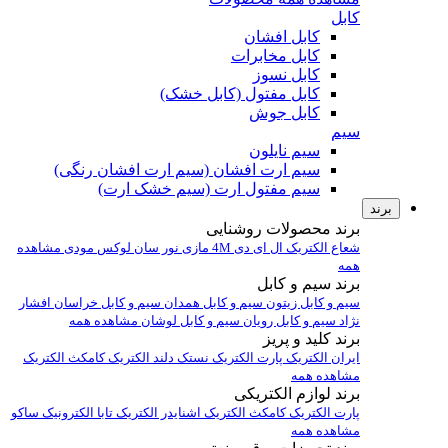
کابل
کابل افشان
کابل مخابرات
کابل نسوز
کابل مفتول (کابل خشک)
کابل جوش
سیم
سیم نایلون
سیم ارت افشان (سیم ارت افشان رنگی)
سیم مفتول ارت (سیم خشک ارت)
برند
برند محصولات روشنایی
شعاع الکتریک
ال ای دی 4M
مازی نور
سان لوکس
مودی
مشاهده
همه
برند سیم و کابل
سیم و کابل زیتون
سیم و کابل همدان
سیم و کابل خراسان افشار
نژاد
سیم و کابل رویان
سیم و کابل لوشان
مشاهده همه
برند کلید و پریز
ایران الکتریک
پارت الکتریک
نستک
دلند الکتریک
کامکث الکتریک
مشاهده همه
برند لوازم الکتریکی
پارت الکتریک
کامکث الکتریک
اشنایدر الکتریک
تابا الکترونیک
ساکو
مشاهده همه