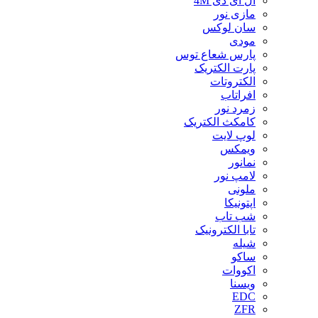
ال ای دی 4M
مازی نور
سان لوکس
مودی
پارس شعاع توس
پارت الکتریک
الکتروتات
افراتاب
زمرد نور
کامکث الکتریک
لوپ لایت
ویمکس
نمانور
لامپ نور
ملونی
اپتونیکا
شب تاب
تابا الکترونیک
شیله
ساکو
اکووات
ویسنا
EDC
ZFR