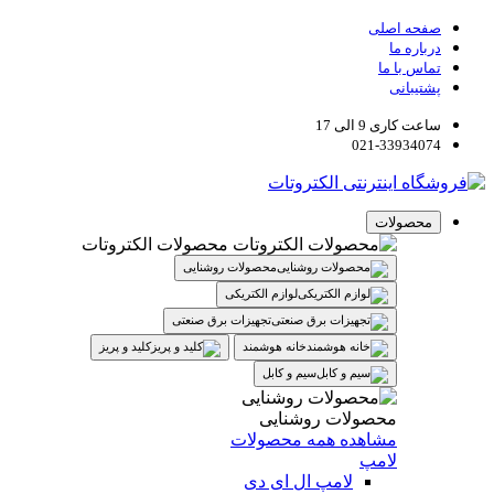
صفحه اصلی
درباره ما
تماس با ما
پشتیبانی
ساعت کاری 9 الی 17
021-33934074
محصولات
محصولات الکتروتات
محصولات روشنایی
لوازم الکتریکی
تجهیزات برق صنعتی
خانه هوشمند
کلید و پریز
سیم و کابل
محصولات روشنایی
مشاهده همه محصولات
لامپ
لامپ ال ای دی