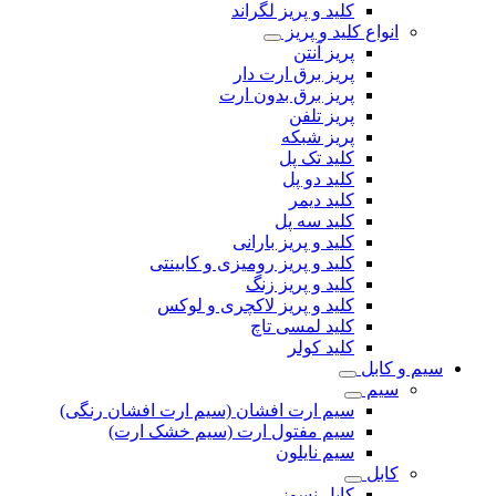
کلید و پریز لگراند
انواع کلید و پریز
پریز آنتن
پریز برق ارت دار
پریز برق بدون ارت
پریز تلفن
پریز شبکه
کلید تک پل
کلید دو پل
کلید دیمر
کلید سه پل
کلید و پریز بارانی
کلید و پریز رومیزی و کابینتی
کلید و پریز زنگ
کلید و پریز لاکچری و لوکس
کلید لمسی تاچ
کلید کولر
سیم و کابل
سیم
سیم ارت افشان (سیم ارت افشان رنگی)
سیم مفتول ارت (سیم خشک ارت)
سیم نایلون
کابل
کابل نسوز