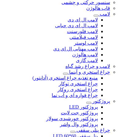
سنسور حرکتی و چشمی
قاب هالوژن
لامپ
لامپ ال ای دی
لامپ ال ای دی حبابی
لامپ فلورسنت
لامپ فیلامنتی
لامپ لوستر
لامپ مهتابی ال ای دی
لامپ هالوژن
لامپ گازی
لامپ و چراغ رشد گیاه
چراغ استخری و آبنما
منبع تغذیه چراغ استخری (آداپتور)
چراغ استخری توکار
چراغ استخری روکار
چراغ فواره ای و آب نما
پروژکتور
پروژکتور LED
پروژکتور جت لایت
پروژکتور خورشیدی سولار
پروژکتور وال واشر
چراغ پنلی سقفی
پنل سقفی 60*60 LED