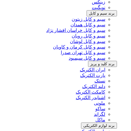
زینکس
نویگیت
برند سیم و کابل
سیم و کابل زیتون
سیم و کابل همدان
سیم و کابل خراسان افشار نژاد
سیم و کابل رویان
سیم و کابل لوشان
سیم و کابل کرمان و کاویان
سیم و کابل تهران صدرا
سیم و کابل سیمپود
برند کلید و پریز
ایران الکتریک
پارت الکتریک
نستک
دلند الکتریک
کامکث الکتریک
اشنایدر الکتریک
ملونی
ساکو
لگراند
ماکل
برند لوازم الکتریکی