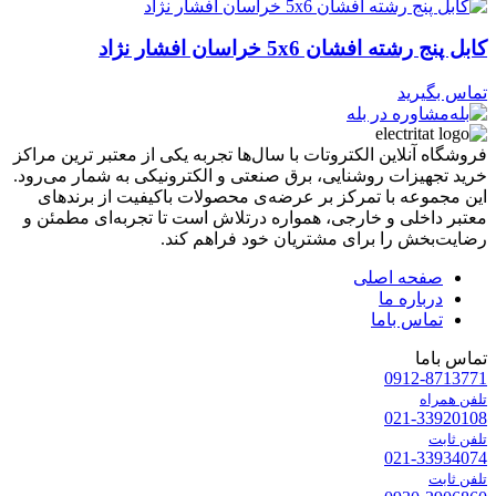
کابل پنج رشته افشان 5x6 خراسان افشار نژاد
تماس بگیرید
مشاوره در بله
فروشگاه آنلاین الکتروتات با سال‌ها تجربه یکی از معتبر ترین مراکز
خرید تجهیزات روشنایی، برق صنعتی و الکترونیکی به شمار می‌رود.
این مجموعه با تمرکز بر عرضه‌ی محصولات باکیفیت از برندهای
معتبر داخلی و خارجی، همواره درتلاش است تا تجربه‌ای مطمئن و
رضایت‌بخش را برای مشتریان خود فراهم کند.
صفحه اصلی
درباره ما
تماس باما
تماس باما
0912-8713771
تلفن همراه
021-33920108
تلفن ثابت
021-33934074
تلفن ثابت