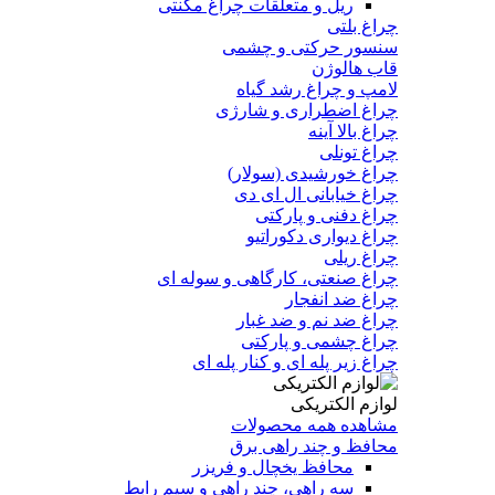
ریل و متعلقات چراغ مگنتی
چراغ بلتی
سنسور حرکتی و چشمی
قاب هالوژن
لامپ و چراغ رشد گیاه
چراغ اضطراری و شارژی
چراغ بالا آینه
چراغ تونلی
چراغ خورشیدی (سولار)
چراغ خیابانی ال ای دی
چراغ دفنی و پارکتی
چراغ دیواری دکوراتیو
چراغ ریلی
چراغ صنعتی، کارگاهی و سوله ای
چراغ ضد انفجار
چراغ ضد نم و ضد غبار
چراغ چشمی و پارکتی
چراغ‌ زیر‌ پله‌ ای و کنار‌ پله‌ ای
لوازم الکتریکی
مشاهده همه محصولات
محافظ و چند راهی برق
محافظ یخچال و فریزر
سه راهی، چند راهی و سیم رابط