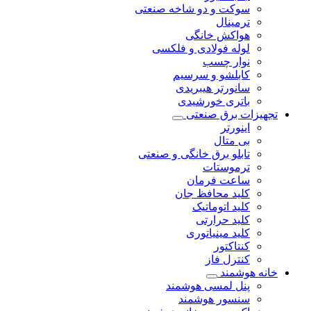
سوکت و دو شاخه صنعتی
ترمینال
هواکش خانگی
لوله فولادی و فلکسی
نوار چسب
کابلشو و سرسیم
سانورتر هیبریدی
باتری خورشیدی
تجهیزات برق صنعتی
اینورتر
بی متال
تابلو برق خانگی و صنعتی
ترموستات
ساعت فرمان
کلید محافظ جان
کلید اتوماتیک
کلید حرارتی
کلید مینیاتوری
کنتاکتور
کنترل فاز
خانه هوشمند
پنل لمسی هوشمند
سنسور هوشمند