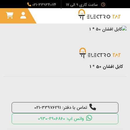
ساعت کاری 9 الی 17
021-33934074
کابل افشان 50 * 1
تماس با دفتر: 33976291-021
واتس اپ: 2906860-0930