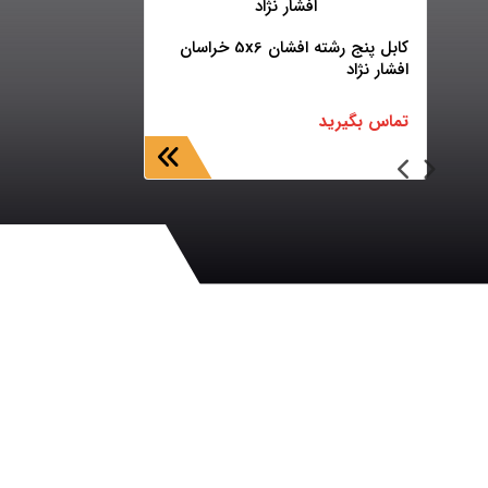
کابل پنج رشته افشان 5x6 خراسان
افشار نژاد
تماس بگیرید