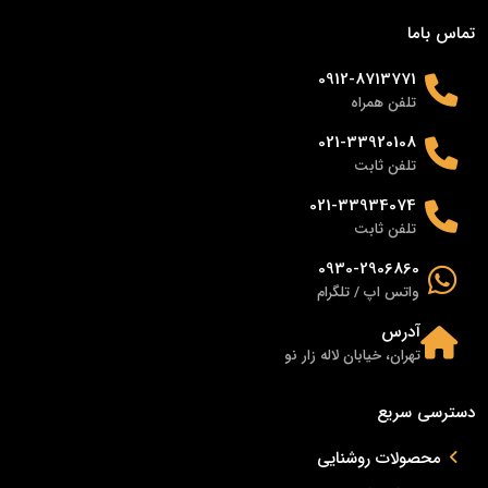
تماس باما
0912-8713771
تلفن همراه
021-33920108
تلفن ثابت
021-33934074
تلفن ثابت
0930-2906860
واتس اپ / تلگرام
آدرس
تهران، خیابان لاله زار نو
دسترسی سریع
محصولات روشنایی