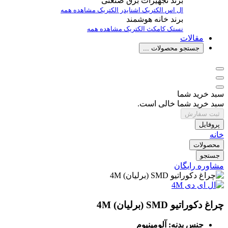
برند تجهیزات برق صنعتی
ال اس الکتریک
اشنایدر الکتریک
مشاهده همه
برند خانه هوشمند
نستک
کامکث الکتریک
مشاهده همه
مقالات
جستجو محصولات ...
سبد خرید شما
سبد خرید شما خالی است.
ثبت سفارش
پروفایل
خانه
محصولات
جستجو
مشاوره رایگان
چراغ دکوراتیو SMD (برلیان) 4M
جنس بدنه: آلومینیوم