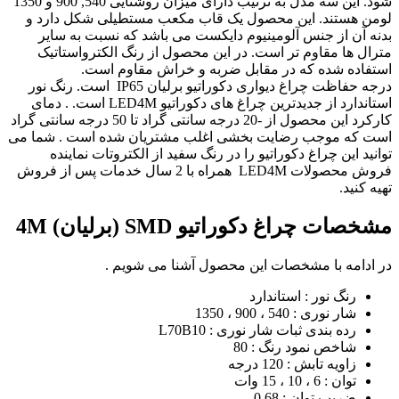
شود. این سه مدل به ترتیب دارای میزان روشنایی 540, 900 و 1350
لومن هستند. این محصول یک قاب مکعب مستطیلی شکل دارد و
بدنه آن از جنس آلومینیوم دایکست می باشد که نسبت به سایر
مترال ها مقاوم تر است. در این محصول از رنگ الکترواستاتیک
استفاده شده که در مقابل ضربه و خراش مقاوم است.
درجه حفاظت چراغ دیواری دکوراتیو برلیان IP65 است. رنگ نور
استاندارد از جدیدترین چراغ های دکوراتیو LED4M است. . دمای
کارکرد این محصول از -20 درجه سانتی گراد تا 50 درجه سانتی گراد
است که موجب رضایت بخشی اغلب مشتریان شده است . شما می
توانید این چراغ دکوراتیو را در رنگ سفید از الکتروتات نماینده
فروش محصولات LED4M همراه با 2 سال خدمات پس از فروش
تهیه کنید.
مشخصات چراغ دکوراتیو SMD (برلیان) 4M
در ادامه با مشخصات این محصول آشنا می شویم .
رنگ نور : استاندارد
شار نوری : 540 ، 900 ، 1350
رده بندی ثبات شار نوری : L70B10
شاخص نمود رنگ : 80
زاویه تابش : 120 درجه
توان : 6 ، 10 ، 15 وات
ضریب توان : 0.68