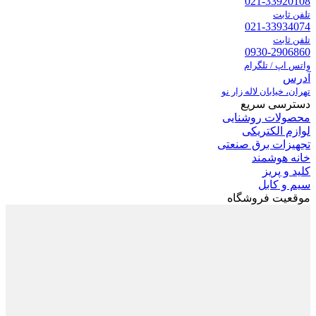
021-33920108
تلفن ثابت
021-33934074
تلفن ثابت
0930-2906860
واتس اپ / تلگرام
آدرس
تهران، خیابان لاله زار نو
دسترسی سریع
محصولات روشنایی
لوازم الکتریکی
تجهیزات برق صنعتی
خانه هوشمند
کلید و پریز
سیم و کابل
موقعیت فروشگاه