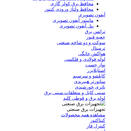
محافظ برق کولر گازی
محافظ ولتاژ ورودی کنتور
آیفون تصویری
مانیتور آیفون تصویری
پنل آیفون تصویری
ترانس برق
جعبه فیوز
سوکت و دو شاخه صنعتی
ترمینال
هواکش خانگی
لوله فولادی و فلکسی
نوار چسب
استابلایزر
کابلشو و سرسیم
سانورتر هیبریدی
باتری خورشیدی
سینی کابل و متعلقات سینی برق
لوله برق و قوطی کلید
تجهیزات برق صنعتی
مشاهده همه محصولات
کنتاکتور
کنترل فاز