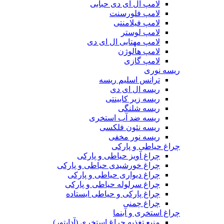
لامپ ال ای دی حبابی
لامپ فلورسنت
لامپ فیلامنتی
لامپ لوستر
لامپ مهتابی ال ای دی
لامپ هالوژن
لامپ گازی
ریسه نوری
ترانس اسلیم ریسه
ریسه ال ای دی
ریسه زیر کابینتی
ریسه شلنگی
ریسه ضد آب استخری
ریسه نئون فلکسی
ریسه نور مخفی
چراغ حیاطی و پارکی
چراغ آویز حیاطی و پارکی
چراغ خورشیدی حیاطی و پارکی
چراغ دیواری حیاطی و پارکی
چراغ سرلوله حیاطی و پارکی
چراغ پارکی و حیاطی ایستاده
چراغ چمنی
چراغ استخری و آبنما
منبع تغذیه چراغ استخری (آداپتور)