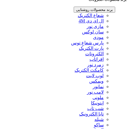
برند محصولات روشنایی
شعاع الکتریک
ال ای دی 4M
مازی نور
سان لوکس
مودی
پارس شعاع توس
پارت الکتریک
الکتروتات
افراتاب
زمرد نور
کامکث الکتریک
لوپ لایت
ویمکس
نمانور
لامپ نور
ملونی
اپتونیکا
شب تاب
تابا الکترونیک
شیله
ساکو