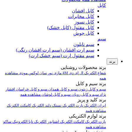
کابل
کابل افشان
کابل مخابرات
کابل نسوز
کابل مفتول (کابل خشک)
کابل جوش
سیم
سیم نایلون
سیم ارت افشان (سیم ارت افشان رنگی)
سیم مفتول ارت (سیم خشک ارت)
برند
برند محصولات روشنایی
شعاع الکتریک
ال ای دی 4M
مازی نور
سان لوکس
مودی
مشاهده
همه
برند سیم و کابل
سیم و کابل زیتون
سیم و کابل همدان
سیم و کابل خراسان افشار
نژاد
سیم و کابل رویان
سیم و کابل لوشان
مشاهده همه
برند کلید و پریز
ایران الکتریک
پارت الکتریک
نستک
دلند الکتریک
کامکث الکتریک
مشاهده همه
برند لوازم الکتریکی
پارت الکتریک
کامکث الکتریک
اشنایدر الکتریک
تابا الکترونیک
ساکو
مشاهده همه