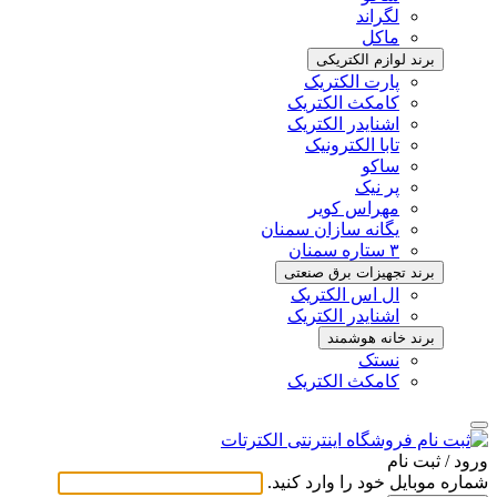
لگراند
ماکل
برند لوازم الکتریکی
پارت الکتریک
کامکث الکتریک
اشنایدر الکتریک
تابا الکترونیک
ساکو
پر نیک
مهراس کویر
یگانه سازان سمنان
۳ ستاره سمنان
برند تجهیزات برق صنعتی
ال اس الکتریک
اشنایدر الکتریک
برند خانه هوشمند
نستک
کامکث الکتریک
ورود / ثبت ‌نام
شماره موبایل خود را وارد کنید.