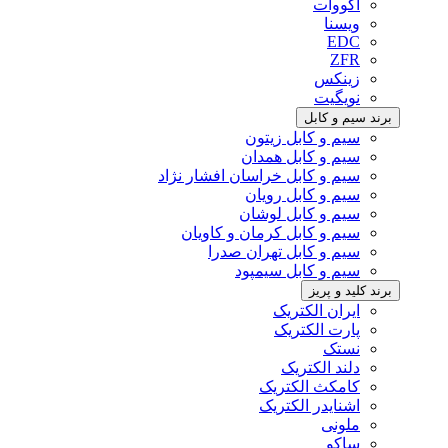
اکووات
ویسنا
EDC
ZFR
زینکس
نویگیت
برند سیم و کابل
سیم و کابل زیتون
سیم و کابل همدان
سیم و کابل خراسان افشار نژاد
سیم و کابل رویان
سیم و کابل لوشان
سیم و کابل کرمان و کاویان
سیم و کابل تهران صدرا
سیم و کابل سیمپود
برند کلید و پریز
ایران الکتریک
پارت الکتریک
نستک
دلند الکتریک
کامکث الکتریک
اشنایدر الکتریک
ملونی
ساکو