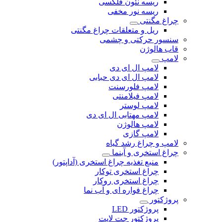
ریسه نئون فلکسی
ریسه نور مخفی
چراغ مگنتی
ریل و متعلقات چراغ مگنتی
سنسور حرکتی و چشمی
قاب هالوژن
لامپ
لامپ ال ای دی
لامپ ال ای دی حبابی
لامپ فلورسنت
لامپ فیلامنتی
لامپ لوستر
لامپ مهتابی ال ای دی
لامپ هالوژن
لامپ گازی
لامپ و چراغ رشد گیاه
چراغ استخری و آبنما
منبع تغذیه چراغ استخری (آداپتور)
چراغ استخری توکار
چراغ استخری روکار
چراغ فواره ای و آب نما
پروژکتور
پروژکتور LED
پروژکتور جت لایت