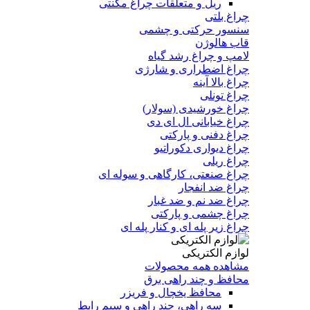
ریل و متعلقات چراغ مگنتی
چراغ بلتی
سنسور حرکتی و چشمی
قاب هالوژن
لامپ و چراغ رشد گیاه
چراغ اضطراری و شارژی
چراغ بالا آینه
چراغ تونلی
چراغ خورشیدی (سولار)
چراغ خیابانی ال ای دی
چراغ دفنی و پارکتی
چراغ دیواری دکوراتیو
چراغ ریلی
چراغ صنعتی، کارگاهی و سوله ای
چراغ ضد انفجار
چراغ ضد نم و ضد غبار
چراغ چشمی و پارکتی
چراغ‌ زیر‌ پله‌ ای و کنار‌ پله‌ ای
لوازم الکتریکی
مشاهده همه محصولات
محافظ و چند راهی برق
محافظ یخچال و فریزر
سه راهی، چند راهی و سیم رابط