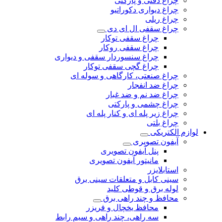
چراغ دفنی و پارکتی
چراغ دیواری دکوراتیو
چراغ ریلی
چراغ سقفی ال ای دی
چراغ سقفی توکار
چراغ سقفی روکار
چراغ سنسوردار سقفی و دیواری
چراغ گچی سقفی توکار
چراغ صنعتی، کارگاهی و سوله ای
چراغ ضد انفجار
چراغ ضد نم و ضد غبار
چراغ چشمی و پارکتی
چراغ‌ زیر‌ پله‌ ای و کنار‌ پله‌ ای
چراغ بلتی
لوازم الکتریکی
آیفون تصویری
پنل آیفون تصویری
مانیتور آیفون تصویری
استابلایزر
سینی کابل و متعلقات سینی برق
لوله برق و قوطی کلید
محافظ و چند راهی برق
محافظ یخچال و فریزر
سه راهی، چند راهی و سیم رابط