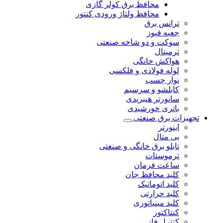
محافظ برق کولر گازی
محافظ ولتاژ ورودی کنتور
ترانس برق
جعبه فیوز
سوکت و دو شاخه صنعتی
ترمینال
هواکش خانگی
لوله فولادی و فلکسی
نوار چسب
کابلشو و سرسیم
سانورتر هیبریدی
باتری خورشیدی
تجهیزات برق صنعتی
اینورتر
بی متال
تابلو برق خانگی و صنعتی
ترموستات
ساعت فرمان
کلید محافظ جان
کلید اتوماتیک
کلید حرارتی
کلید مینیاتوری
کنتاکتور
کنترل فاز