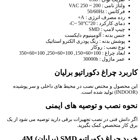
ولتاژ نامی : 200 ~ 250 VAC
فرکانس : 50/60Hz
رده مصرف انرژی : A+
دمای کارکرد : 20°C~ 50°C-
چیپ لامپ : SMD
جنس بدنه : آلومینیوم دایکست
پوشش بدنه : رنگ پودری الکترو استاتیک
نوع نصب : روکار
ابعاد چراغ : 100×60×150, 100×60×250, 100×60×350
عمر ماژول : 30000h
کاربرد چراغ دکوراتیو برلیان
این محصول و مختص نصب در محیط های داخلی و سر پوشیده
(INDOOR) تولید شده است.
نحوه نصب و توصیه های ایمنی
اگر دانش فنی در نصب تجهیزات برقی دارید توصیه می شود از یک
برق کار متخصص کمک بگیرید.
خرید چراغ دکوراتیو SMD (برلیان) 4M