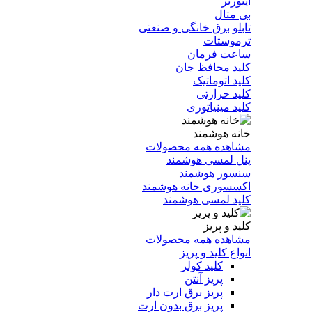
اینورتر
بی متال
تابلو برق خانگی و صنعتی
ترموستات
ساعت فرمان
کلید محافظ جان
کلید اتوماتیک
کلید حرارتی
کلید مینیاتوری
خانه هوشمند
مشاهده همه محصولات
پنل لمسی هوشمند
سنسور هوشمند
اکسسوری خانه هوشمند
کلید لمسی هوشمند
کلید و پریز
مشاهده همه محصولات
انواع کلید و پریز
کلید کولر
پریز آنتن
پریز برق ارت دار
پریز برق بدون ارت