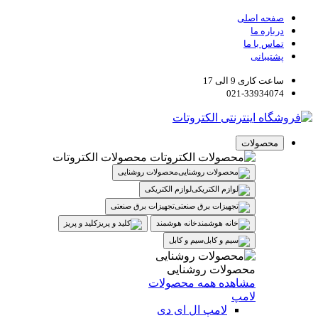
صفحه اصلی
درباره ما
تماس با ما
پشتیبانی
ساعت کاری 9 الی 17
021-33934074
محصولات
محصولات الکتروتات
محصولات روشنایی
لوازم الکتریکی
تجهیزات برق صنعتی
خانه هوشمند
کلید و پریز
سیم و کابل
محصولات روشنایی
مشاهده همه محصولات
لامپ
لامپ ال ای دی