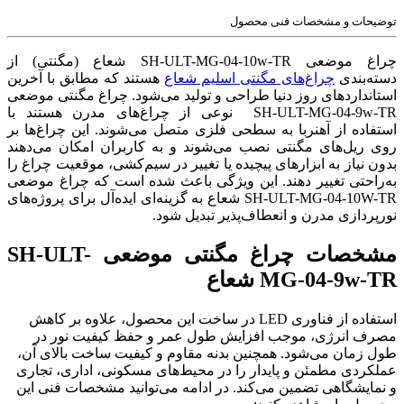
توضیحات و مشخصات فنی محصول
چراغ موضعی SH-ULT-MG-04-10w-TR شعاع (مگنتی) از
دسته‌بندی
چراغ‌های مگنتی اسلیم شعاع
هستند که مطابق با آخرین
استانداردهای روز دنیا طراحی و تولید می‌شود. چراغ مگنتی موضعی
SH-ULT-MG-04-9w-TR نوعی از چراغ‌های مدرن هستند با
استفاده از آهنربا به سطحی فلزی متصل می‌شوند. این چراغ‌ها بر
روی ریل‌های مگنتی نصب می‌شوند و به کاربران امکان می‌دهند
بدون نیاز به ابزارهای پیچیده یا تغییر در سیم‌کشی، موقعیت چراغ را
به‌راحتی تغییر دهند. این ویژگی باعث شده است که چراغ موضعی
SH-ULT-MG-04-10W-TR شعاع به گزینه‌ای ایده‌آل برای پروژه‌های
نورپردازی مدرن و انعطاف‌پذیر تبدیل شود.
مشخصات چراغ مگنتی موضعی SH-ULT-
MG-04-9w-TR شعاع
استفاده از فناوری LED در ساخت این محصول، علاوه بر کاهش
مصرف انرژی، موجب افزایش طول عمر و حفظ کیفیت نور در
طول زمان می‌شود. همچنین بدنه مقاوم و کیفیت ساخت بالای آن،
عملکردی مطمئن و پایدار را در محیط‌های مسکونی، اداری، تجاری
و نمایشگاهی تضمین می‌کند. در ادامه می‌توانید مشخصات فنی این