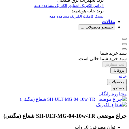
برند تجهیزات برق صنعتی
ال اس الکتریک
اشنایدر الکتریک
مشاهده همه
برند خانه هوشمند
نستک
کامکث الکتریک
مشاهده همه
مقالات
جستجو محصولات ...
سبد خرید شما
سبد خرید شما خالی است.
ثبت سفارش
پروفایل
خانه
محصولات
جستجو
مشاوره رایگان
چراغ موضعی SH-ULT-MG-04-10w-TR شعاع (مگنتی)
توان مصرفی: 10 وات