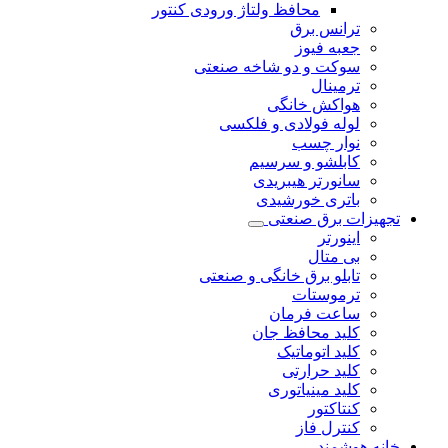
محافظ ولتاژ ورودی کنتور
ترانس برق
جعبه فیوز
سوکت و دو شاخه صنعتی
ترمینال
هواکش خانگی
لوله فولادی و فلکسی
نوار چسب
کابلشو و سرسیم
سانورتر هیبریدی
باتری خورشیدی
تجهیزات برق صنعتی
اینورتر
بی متال
تابلو برق خانگی و صنعتی
ترموستات
ساعت فرمان
کلید محافظ جان
کلید اتوماتیک
کلید حرارتی
کلید مینیاتوری
کنتاکتور
کنترل فاز
خانه هوشمند