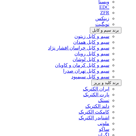
ویسنا
EDC
ZFR
زینکس
نویگیت
برند سیم و کابل
سیم و کابل زیتون
سیم و کابل همدان
سیم و کابل خراسان افشار نژاد
سیم و کابل رویان
سیم و کابل لوشان
سیم و کابل کرمان و کاویان
سیم و کابل تهران صدرا
سیم و کابل سیمپود
برند کلید و پریز
ایران الکتریک
پارت الکتریک
نستک
دلند الکتریک
کامکث الکتریک
اشنایدر الکتریک
ملونی
ساکو
لگراند