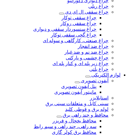
چراغ دیواری دکوراتیو
چراغ ریلی
چراغ سقفی ال ای دی
چراغ سقفی توکار
چراغ سقفی روکار
چراغ سنسوردار سقفی و دیواری
چراغ گچی سقفی توکار
چراغ صنعتی، کارگاهی و سوله ای
چراغ ضد انفجار
چراغ ضد نم و ضد غبار
چراغ چشمی و پارکتی
چراغ‌ زیر‌ پله‌ ای و کنار‌ پله‌ ای
چراغ بلتی
لوازم الکتریکی
آیفون تصویری
پنل آیفون تصویری
مانیتور آیفون تصویری
استابلایزر
سینی کابل و متعلقات سینی برق
لوله برق و قوطی کلید
محافظ و چند راهی برق
محافظ یخچال و فریزر
سه راهی، چند راهی و سیم رابط
محافظ برق کولر گازی