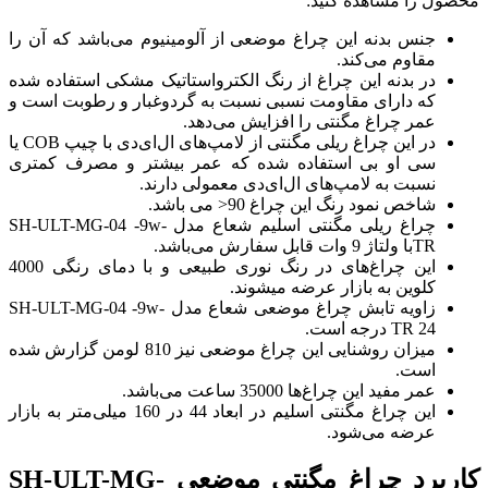
محصول را مشاهده کنید:
جنس بدنه این چراغ موضعی از آلومینیوم می‌باشد که آن را
مقاوم می‌کند.
در بدنه این چراغ از رنگ الکترواستاتیک مشکی استفاده شده
که دارای مقاومت نسبی نسبت به گردوغبار و رطوبت است و
عمر چراغ مگنتی را افزایش می‌دهد.
در این چراغ ریلی مگنتی از لامپ‌های ال‌ای‌دی با چیپ COB یا
سی او بی استفاده شده که عمر بیشتر و مصرف کمتری
نسبت به لامپ‌های ال‌ای‌دی معمولی دارند.
شاخص نمود رنگ این چراغ 90< می باشد.
چراغ ریلی مگنتی اسلیم شعاع مدل SH-ULT-MG-04 -9w-
TRبا ولتاژ 9 وات قابل سفارش می‌باشد.
این چراغ‌های در رنگ نوری طبیعی و با دمای رنگی 4000
کلوین به بازار عرضه می‎شوند.
زاویه تابش چراغ موضعی شعاع مدل SH-ULT-MG-04 -9w-
TR 24 درجه است.
میزان روشنایی این چراغ موضعی نیز 810 لومن گزارش شده
است.
عمر مفید این چراغ‌ها 35000 ساعت می‌باشد.
این چراغ مگنتی اسلیم در ابعاد 44 در 160 میلی‌متر به بازار
عرضه می‌شود.
کاربرد چراغ مگنتی موضعی SH-ULT-MG-