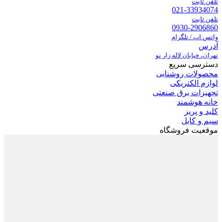
تلفن ثابت
021-33934074
تلفن ثابت
0930-2906860
واتس اپ / تلگرام
آدرس
تهران، خیابان لاله زار نو
دسترسی سریع
محصولات روشنایی
لوازم الکتریکی
تجهیزات برق صنعتی
خانه هوشمند
کلید و پریز
سیم و کابل
موقعیت فروشگاه