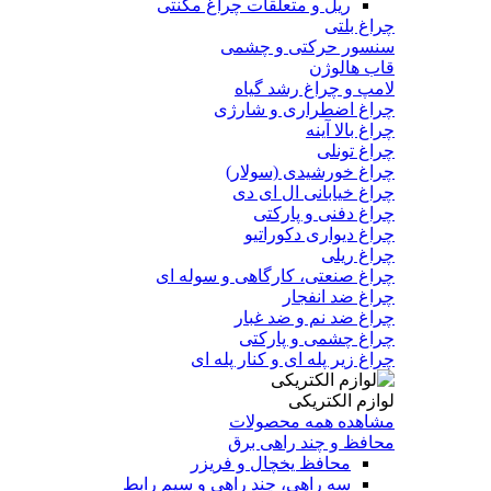
ریل و متعلقات چراغ مگنتی
چراغ بلتی
سنسور حرکتی و چشمی
قاب هالوژن
لامپ و چراغ رشد گیاه
چراغ اضطراری و شارژی
چراغ بالا آینه
چراغ تونلی
چراغ خورشیدی (سولار)
چراغ خیابانی ال ای دی
چراغ دفنی و پارکتی
چراغ دیواری دکوراتیو
چراغ ریلی
چراغ صنعتی، کارگاهی و سوله ای
چراغ ضد انفجار
چراغ ضد نم و ضد غبار
چراغ چشمی و پارکتی
چراغ‌ زیر‌ پله‌ ای و کنار‌ پله‌ ای
لوازم الکتریکی
مشاهده همه محصولات
محافظ و چند راهی برق
محافظ یخچال و فریزر
سه راهی، چند راهی و سیم رابط