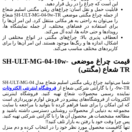
این است که چراغ را در ریل قرار دهید.
قابلیت حمل و نقل آسان: چراغ‌های ریلی مگنتی اسلیم شعاع
از جمله چراغ مگنتی موضعی SH-ULT-MG-04-9w-TR شعاع
را می‌توان به راحتی به هر مکانی منتقل کرد. این امر آن‌ها را
برای استفاده در فضاهای مختلف، از جمله نمایشگاه ها،
رویدادها و حتی خانه ها، ایده آل می‌کند.
انعطاف پذیری بالا: چراغ‌های مگنتی در انواع مختلفی از
اشکال، اندازه ها و رنگ‌ها موجود هستند. این امر آن‌ها را برای
کاربردهای مختلف مناسب می‌کند.
قیمت چراغ موضعی SH-ULT-MG-04-10w-
TR شعاع (مگنتی)
شما می‌توانید چراغ ریلی مگنتی اسلیم شعاع مدل SH-ULT-MG-04
-9w-TR را با گارانتی شرکتی شعاع از
فروشگاه اینترنتی الکتروتات
نماینده رسمی محصولات شعاع تهیه کنید. فروشگاه اینترنتی
الکتروتات از فروشگاه‌های پیشرو در فروش لوازم نورپردازی است
که این امکان را برای شما فراهم کرده تا بتوانید با مراجعه با سایت
مجموعه به دنیایی از محصولات روشنایی دسترسی داشته باشید و
مطالعه مشخصات هر محصول آن ها را با گارانتی شرکتی تهیه کنید.
پس چرا وقت خود با رفتن به بازار تلف کنید!!
تنها کافیست محصول مورد نظر خود را در انتخاب کرده و دم منزل