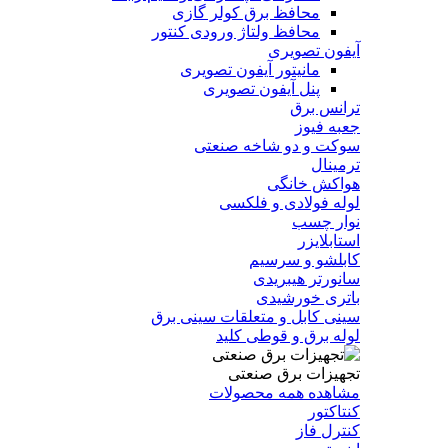
محافظ برق کولر گازی
محافظ ولتاژ ورودی کنتور
آیفون تصویری
مانیتور آیفون تصویری
پنل آیفون تصویری
ترانس برق
جعبه فیوز
سوکت و دو شاخه صنعتی
ترمینال
هواکش خانگی
لوله فولادی و فلکسی
نوار چسب
استابلایزر
کابلشو و سرسیم
سانورتر هیبریدی
باتری خورشیدی
سینی کابل و متعلقات سینی برق
لوله برق و قوطی کلید
تجهیزات برق صنعتی
مشاهده همه محصولات
کنتاکتور
کنترل فاز