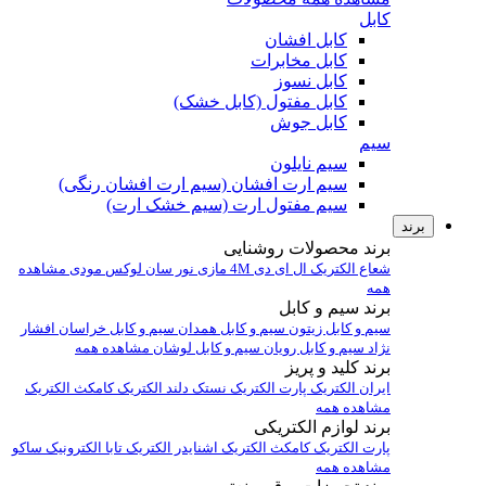
کابل
کابل افشان
کابل مخابرات
کابل نسوز
کابل مفتول (کابل خشک)
کابل جوش
سیم
سیم نایلون
سیم ارت افشان (سیم ارت افشان رنگی)
سیم مفتول ارت (سیم خشک ارت)
برند
برند محصولات روشنایی
شعاع الکتریک
ال ای دی 4M
مازی نور
سان لوکس
مودی
مشاهده
همه
برند سیم و کابل
سیم و کابل زیتون
سیم و کابل همدان
سیم و کابل خراسان افشار
نژاد
سیم و کابل رویان
سیم و کابل لوشان
مشاهده همه
برند کلید و پریز
ایران الکتریک
پارت الکتریک
نستک
دلند الکتریک
کامکث الکتریک
مشاهده همه
برند لوازم الکتریکی
پارت الکتریک
کامکث الکتریک
اشنایدر الکتریک
تابا الکترونیک
ساکو
مشاهده همه