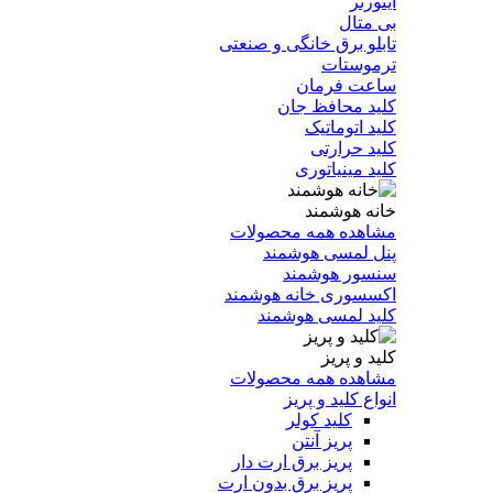
اینورتر
بی متال
تابلو برق خانگی و صنعتی
ترموستات
ساعت فرمان
کلید محافظ جان
کلید اتوماتیک
کلید حرارتی
کلید مینیاتوری
خانه هوشمند
مشاهده همه محصولات
پنل لمسی هوشمند
سنسور هوشمند
اکسسوری خانه هوشمند
کلید لمسی هوشمند
کلید و پریز
مشاهده همه محصولات
انواع کلید و پریز
کلید کولر
پریز آنتن
پریز برق ارت دار
پریز برق بدون ارت