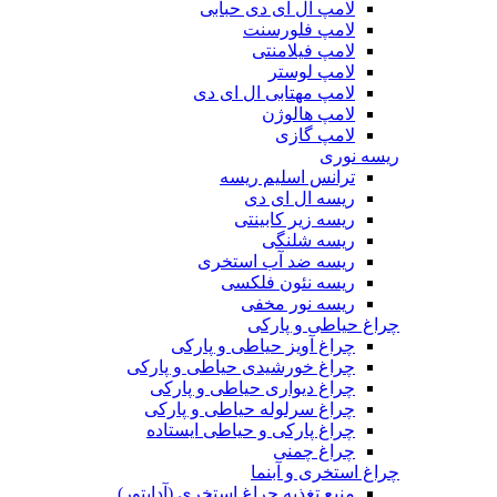
لامپ ال ای دی حبابی
لامپ فلورسنت
لامپ فیلامنتی
لامپ لوستر
لامپ مهتابی ال ای دی
لامپ هالوژن
لامپ گازی
ریسه نوری
ترانس اسلیم ریسه
ریسه ال ای دی
ریسه زیر کابینتی
ریسه شلنگی
ریسه ضد آب استخری
ریسه نئون فلکسی
ریسه نور مخفی
چراغ حیاطی و پارکی
چراغ آویز حیاطی و پارکی
چراغ خورشیدی حیاطی و پارکی
چراغ دیواری حیاطی و پارکی
چراغ سرلوله حیاطی و پارکی
چراغ پارکی و حیاطی ایستاده
چراغ چمنی
چراغ استخری و آبنما
منبع تغذیه چراغ استخری (آداپتور)