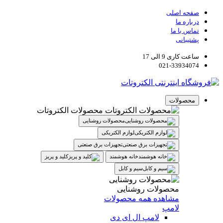
صفحه اصلی
درباره ما
تماس با ما
پشتیبانی
ساعت کاری 9 الی 17
021-33934074
محصولات
محصولات الکتروتات
محصولات روشنایی
لوازم الکتریکی
تجهیزات برق صنعتی
خانه هوشمند
کلید و پریز
سیم و کابل
محصولات روشنایی
مشاهده همه محصولات
لامپ
لامپ ال ای دی