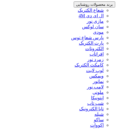
برند محصولات روشنایی
شعاع الکتریک
ال ای دی 4M
مازی نور
سان لوکس
مودی
پارس شعاع توس
پارت الکتریک
الکتروتات
افراتاب
زمرد نور
کامکث الکتریک
لوپ لایت
ویمکس
نمانور
لامپ نور
ملونی
اپتونیکا
شب تاب
تابا الکترونیک
شیله
ساکو
اکووات