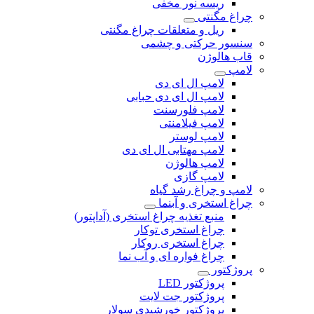
ریسه نور مخفی
چراغ مگنتی
ریل و متعلقات چراغ مگنتی
سنسور حرکتی و چشمی
قاب هالوژن
لامپ
لامپ ال ای دی
لامپ ال ای دی حبابی
لامپ فلورسنت
لامپ فیلامنتی
لامپ لوستر
لامپ مهتابی ال ای دی
لامپ هالوژن
لامپ گازی
لامپ و چراغ رشد گیاه
چراغ استخری و آبنما
منبع تغذیه چراغ استخری (آداپتور)
چراغ استخری توکار
چراغ استخری روکار
چراغ فواره ای و آب نما
پروژکتور
پروژکتور LED
پروژکتور جت لایت
پروژکتور خورشیدی سولار