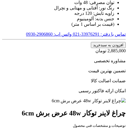
توان مصرفی: 48 وات
رنگ نور: آفتابی و مهتابی و نچرال
زاویه تابش: 120 درجه
جنس بدنه: آلومینیوم
(قیمت بر اساس 1 متر)
تماس با دفتر: 33976291-021
واتس اپ: 2906860-0930
افزودن به سبدخرید
2,885,000
تومان
مشاوره تخصصی
تضمین بهترین قیمت
ضمانت اصالت کالا
امکان ارائه فاکتور رسمی
چراغ لاینر توکار 48w عرض برش 6cm
توضیحات و مشخصات فنی محصول