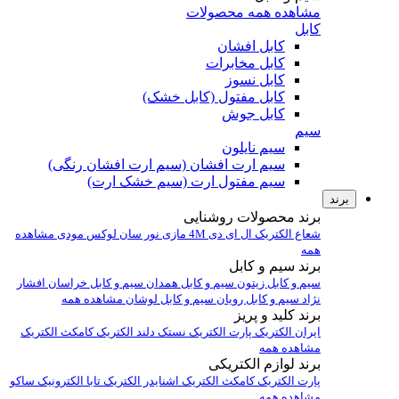
مشاهده همه محصولات
کابل
کابل افشان
کابل مخابرات
کابل نسوز
کابل مفتول (کابل خشک)
کابل جوش
سیم
سیم نایلون
سیم ارت افشان (سیم ارت افشان رنگی)
سیم مفتول ارت (سیم خشک ارت)
برند
برند محصولات روشنایی
شعاع الکتریک
ال ای دی 4M
مازی نور
سان لوکس
مودی
مشاهده
همه
برند سیم و کابل
سیم و کابل زیتون
سیم و کابل همدان
سیم و کابل خراسان افشار
نژاد
سیم و کابل رویان
سیم و کابل لوشان
مشاهده همه
برند کلید و پریز
ایران الکتریک
پارت الکتریک
نستک
دلند الکتریک
کامکث الکتریک
مشاهده همه
برند لوازم الکتریکی
پارت الکتریک
کامکث الکتریک
اشنایدر الکتریک
تابا الکترونیک
ساکو
مشاهده همه