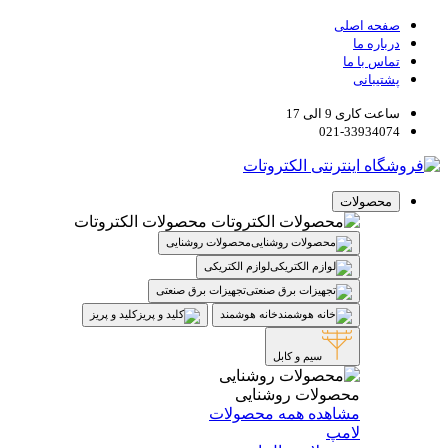
صفحه اصلی
درباره ما
تماس با ما
پشتیبانی
ساعت کاری 9 الی 17
021-33934074
محصولات
محصولات الکتروتات
محصولات روشنایی
لوازم الکتریکی
تجهیزات برق صنعتی
خانه هوشمند
کلید و پریز
سیم و کابل
محصولات روشنایی
مشاهده همه محصولات
لامپ