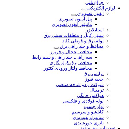
چراغ بلتی
لوازم الکتریکی
آیفون تصویری
پنل آیفون تصویری
مانیتور آیفون تصویری
استابلایزر
سینی کابل و متعلقات سینی برق
لوله برق و قوطی کلید
محافظ و چند راهی برق
محافظ یخچال و فریزر
سه راهی، چند راهی و سیم رابط
محافظ برق کولر گازی
محافظ ولتاژ ورودی کنتور
ترانس برق
جعبه فیوز
سوکت و دو شاخه صنعتی
ترمینال
هواکش خانگی
لوله فولادی و فلکسی
نوار چسب
کابلشو و سرسیم
سانورتر هیبریدی
باتری خورشیدی
تجهیزات برق صنعتی