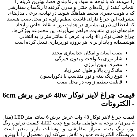
را می‌دهد که با توجه به سبک و رنگ‌بندی فضا، بهترین گزینه را
انتخاب کنند؛ از رنگ‌های خنثی و مدرن گرفته تا رنگ‌های سفارشی
که با هویت بصری محیط هماهنگ شوند. در نهایت، برخی مدل‌های
پیشرفته این چراغ دارای قابلیت تنظیم زاویه در محل نصب هستند
که انعطاف‌پذیری بیشتری در هدایت نور به نقاط خاص و ایجاد
جلوه‌های نوری متفاوت فراهم می‌آورند. این مجموعه ویژگی‌ها،
چراغ خطی توکار 48 وات با عرض 6 سانتی‌متر را به انتخابی
هوشمندانه و پایدار برای هر پروژه نورپردازی تبدیل کرده است
نصب آسان و امکان جداسازی مجدد
شار نوری یکنواخت و بدون خیرگی
مصرف پایین انرژی
ماندگاری بالا و طول عمر زیاد
تنوع رنگ بدنه و نور متناسب با دکوراسیون
قابلیت تنظیم زاویه در محل نصب
قیمت چراغ لاینر توکار 48w عرض برش 6cm
- الکتروتات
قیمت چراغ لاینر توکار 48 وات عرض برش 6 سانتی‌متر LED (مدل
4 متری) با توجه به عواملی مانند نوع چیپ LED، کیفیت درایور، رنگ
نور، رنگ بدنه، متراژ سفارشی و نوسانات بازار متغیر است.
فروشگاه الکتروتات همواره تلاش می‌کند این محصول را با بهترین