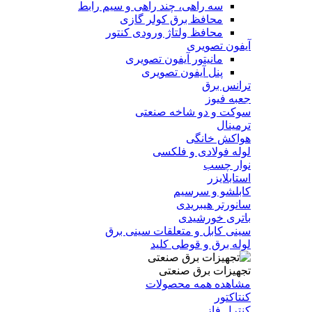
سه راهی، چند راهی و سیم رابط
محافظ برق کولر گازی
محافظ ولتاژ ورودی کنتور
آیفون تصویری
مانیتور آیفون تصویری
پنل آیفون تصویری
ترانس برق
جعبه فیوز
سوکت و دو شاخه صنعتی
ترمینال
هواکش خانگی
لوله فولادی و فلکسی
نوار چسب
استابلایزر
کابلشو و سرسیم
سانورتر هیبریدی
باتری خورشیدی
سینی کابل و متعلقات سینی برق
لوله برق و قوطی کلید
تجهیزات برق صنعتی
مشاهده همه محصولات
کنتاکتور
کنترل فاز