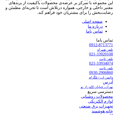
این مجموعه با تمرکز بر عرضه‌ی محصولات باکیفیت از برندهای
معتبر داخلی و خارجی، همواره درتلاش است تا تجربه‌ای مطمئن و
رضایت‌بخش را برای مشتریان خود فراهم کند.
صفحه اصلی
درباره ما
تماس باما
تماس باما
0912-8713771
تلفن همراه
021-33920108
تلفن ثابت
021-33934074
تلفن ثابت
0930-2906860
واتس اپ / تلگرام
آدرس
تهران، خیابان لاله زار نو
دسترسی سریع
محصولات روشنایی
لوازم الکتریکی
تجهیزات برق صنعتی
خانه هوشمند