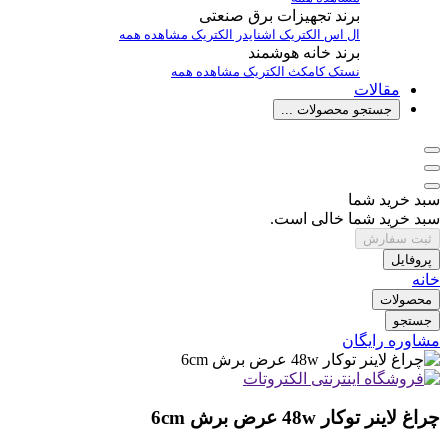
برند تجهیزات برق صنعتی
ال اس الکتریک
اشنایدر الکتریک
مشاهده همه
برند خانه هوشمند
نستک
کامکث الکتریک
مشاهده همه
مقالات
جستجو محصولات ...
سبد خرید شما
سبد خرید شما خالی است.
ثبت سفارش
پروفایل
خانه
محصولات
جستجو
مشاوره رایگان
چراغ لاینر توکار 48w عرض برش 6cm