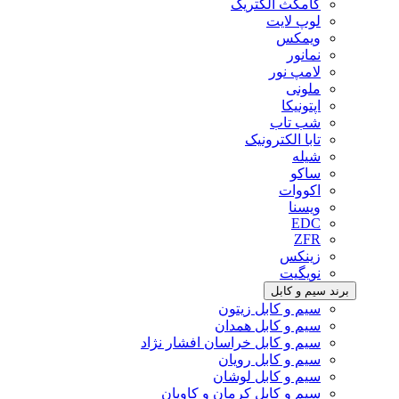
کامکث الکتریک
لوپ لایت
ویمکس
نمانور
لامپ نور
ملونی
اپتونیکا
شب تاب
تابا الکترونیک
شیله
ساکو
اکووات
ویسنا
EDC
ZFR
زینکس
نویگیت
برند سیم و کابل
سیم و کابل زیتون
سیم و کابل همدان
سیم و کابل خراسان افشار نژاد
سیم و کابل رویان
سیم و کابل لوشان
سیم و کابل کرمان و کاویان