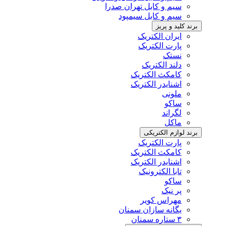
سیم و کابل تهران صدرا
سیم و کابل سیمپود
برند کلید و پریز
ایران الکتریک
پارت الکتریک
نستک
دلند الکتریک
کامکث الکتریک
اشنایدر الکتریک
ملونی
ساکو
لگراند
ماکل
برند لوازم الکتریکی
پارت الکتریک
کامکث الکتریک
اشنایدر الکتریک
تابا الکترونیک
ساکو
پر نیک
مهراس کویر
یگانه سازان سمنان
۳ ستاره سمنان