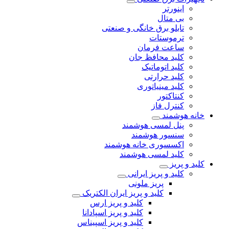
اینورتر
بی متال
تابلو برق خانگی و صنعتی
ترموستات
ساعت فرمان
کلید محافظ جان
کلید اتوماتیک
کلید حرارتی
کلید مینیاتوری
کنتاکتور
کنترل فاز
خانه هوشمند
پنل لمسی هوشمند
سنسور هوشمند
اکسسوری خانه هوشمند
کلید لمسی هوشمند
کلید و پریز
کلید و پریز ایرانی
پریز ملونی
کلید و پریز ایران الکتریک
کلید و پریز ارس
کلید و پریز اسپادانا
کلید و پریز اسپیناس