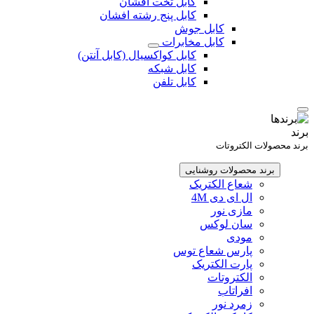
کابل تخت افشان
کابل پنج رشته افشان
کابل جوش
کابل مخابرات
کابل کواکسیال (کابل آنتن)
کابل شبکه
کابل تلفن
برند
برند محصولات الکتروتات
برند محصولات روشنایی
شعاع الکتریک
ال ای دی 4M
مازی نور
سان لوکس
مودی
پارس شعاع توس
پارت الکتریک
الکتروتات
افراتاب
زمرد نور