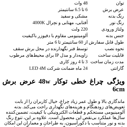
توان
48 وات
عرض برش
6 تا 6.5 سانتیمتر
رنگ بدنه
مشکی و سفید
رنگ نور
آفتابی، مهتابی و نچرال 4000K
ولتاژ ورودی
220 ولت
جنس بدنه
آلومینیومی مقاوم با دفیوزر باکیفیت
طول قابل سفارش
از 60 سانتیمتر تا 6 متر
نحوه نصب
توسط فنر نگهدارنده در محل برش سقف
قابلیت ساخت
زاویه‌دار و مدل IP برای محیط‌های مرطوب
مدت زمان ساخت
3 تا 4 روز کاری
گارانتی
24 ماه ضمانت شرکت LED 4M
ویژگی چراغ خطی توکار 48w عرض برش
6cm
ماندگاری بالا و طول عمر زیاد چراغ، خیال کاربران را از بابت
تعویض‌های زودهنگام و هزینه‌های نگهداری راحت می‌کند. بدنه
آلومینیومی مستحکم و قطعات الکترونیکی با کیفیت، تضمین‌کننده
سال‌ها عملکرد بی‌نقص این محصول است. علاوه بر این، تنوع رنگ
بدنه و نور متناسب با دکوراسیون، به طراحان و معماران این امکان