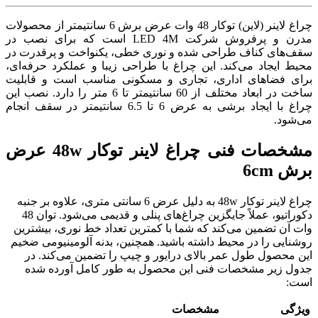
چراغ لاینر (لاین) توکار 48 وات عرض برش 6 سانتیمتر از محصولات
مدرن و پرفروش شرکت LED 4M است که برای نصب در
سقف‌های کناف طراحی شده و نوری خطی، یکنواخت و پرقدرت در
محیط ایجاد می‌کند. این چراغ با طراحی زیبا و عملکرد حرفه‌ای،
برای فضاهای اداری، تجاری و مسکونی مناسب است و قابلیت
ساخت در ابعاد مختلف از 60 سانتیمتر تا 6 متر را دارد. نصب این
چراغ با ایجاد برشی به عرض 6 تا 6.5 سانتیمتر در سقف انجام
می‌شود.
مشخصات فنی چراغ لاینر توکار 48w عرض
برش 6cm
چراغ لاینر توکار 48w به دلیل عرض 6 سانتی‌ متری، علاوه بر جنبه
دکوراتیو، عملاً جایگزین چراغ‌های پنلی و قدیمی می‌شود. توان 48
وات آن تضمین می‌کند که شما با کمترین تعداد خط نوری، بیشترین
روشنایی را در محیط داشته باشید. همچنین، بدنه آلومینیومی ضخیم
این محصول طول عمر بالای درایور و چیپ را تضمین می‌کند. در
جدول زیر مشخصات فنی این محصول به طور کامل آورده شده
است:
ویژگی
مشخصات