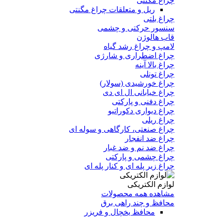
چراغ مگنتی
ریل و متعلقات چراغ مگنتی
چراغ بلتی
سنسور حرکتی و چشمی
قاب هالوژن
لامپ و چراغ رشد گیاه
چراغ اضطراری و شارژی
چراغ بالا آینه
چراغ تونلی
چراغ خورشیدی (سولار)
چراغ خیابانی ال ای دی
چراغ دفنی و پارکتی
چراغ دیواری دکوراتیو
چراغ ریلی
چراغ صنعتی، کارگاهی و سوله ای
چراغ ضد انفجار
چراغ ضد نم و ضد غبار
چراغ چشمی و پارکتی
چراغ‌ زیر‌ پله‌ ای و کنار‌ پله‌ ای
لوازم الکتریکی
مشاهده همه محصولات
محافظ و چند راهی برق
محافظ یخچال و فریزر