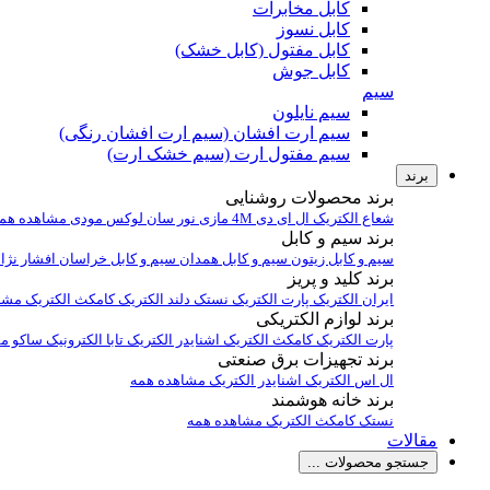
کابل مخابرات
کابل نسوز
کابل مفتول (کابل خشک)
کابل جوش
سیم
سیم نایلون
سیم ارت افشان (سیم ارت افشان رنگی)
سیم مفتول ارت (سیم خشک ارت)
برند
برند محصولات روشنایی
شعاع الکتریک
ال ای دی 4M
مازی نور
سان لوکس
مودی
مشاهده هم
برند سیم و کابل
سیم و کابل زیتون
سیم و کابل همدان
سیم و کابل خراسان افشار نژا
برند کلید و پریز
ایران الکتریک
پارت الکتریک
نستک
دلند الکتریک
کامکث الکتریک
مشا
برند لوازم الکتریکی
پارت الکتریک
کامکث الکتریک
اشنایدر الکتریک
تابا الکترونیک
ساکو
مش
برند تجهیزات برق صنعتی
ال اس الکتریک
اشنایدر الکتریک
مشاهده همه
برند خانه هوشمند
نستک
کامکث الکتریک
مشاهده همه
مقالات
جستجو محصولات ...