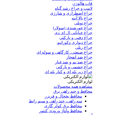
قاب هالوژن
لامپ و چراغ رشد گیاه
چراغ اضطراری و شارژی
چراغ بالا آینه
چراغ تونلی
چراغ خورشیدی (سولار)
چراغ خیابانی ال ای دی
چراغ دفنی و پارکتی
چراغ دیواری دکوراتیو
چراغ ریلی
چراغ صنعتی، کارگاهی و سوله ای
چراغ ضد انفجار
چراغ ضد نم و ضد غبار
چراغ چشمی و پارکتی
چراغ‌ زیر‌ پله‌ ای و کنار‌ پله‌ ای
لوازم الکتریکی
مشاهده همه محصولات
محافظ و چند راهی برق
محافظ یخچال و فریزر
سه راهی، چند راهی و سیم رابط
محافظ برق کولر گازی
محافظ ولتاژ ورودی کنتور