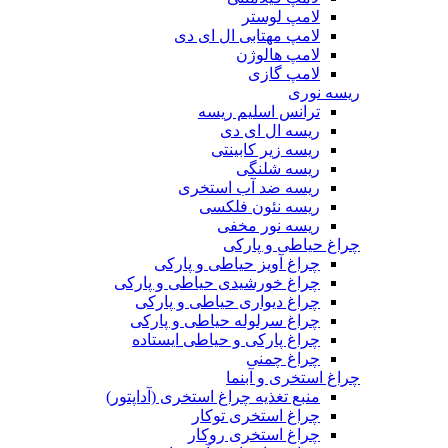
لامپ لوستر
لامپ مهتابی ال ای دی
لامپ هالوژن
لامپ گازی
ریسه نوری
ترانس اسلیم ریسه
ریسه ال ای دی
ریسه زیر کابینتی
ریسه شلنگی
ریسه ضد آب استخری
ریسه نئون فلکسی
ریسه نور مخفی
چراغ حیاطی و پارکی
چراغ آویز حیاطی و پارکی
چراغ خورشیدی حیاطی و پارکی
چراغ دیواری حیاطی و پارکی
چراغ سرلوله حیاطی و پارکی
چراغ پارکی و حیاطی ایستاده
چراغ چمنی
چراغ استخری و آبنما
منبع تغذیه چراغ استخری (آداپتور)
چراغ استخری توکار
چراغ استخری روکار