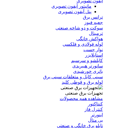
آیفون تصویری
مانیتور آیفون تصویری
پنل آیفون تصویری
ترانس برق
جعبه فیوز
سوکت و دو شاخه صنعتی
ترمینال
هواکش خانگی
لوله فولادی و فلکسی
نوار چسب
استابلایزر
کابلشو و سرسیم
سانورتر هیبریدی
باتری خورشیدی
سینی کابل و متعلقات سینی برق
لوله برق و قوطی کلید
تجهیزات برق صنعتی
مشاهده همه محصولات
کنتاکتور
کنترل فاز
اینورتر
بی متال
تابلو برق خانگی و صنعتی