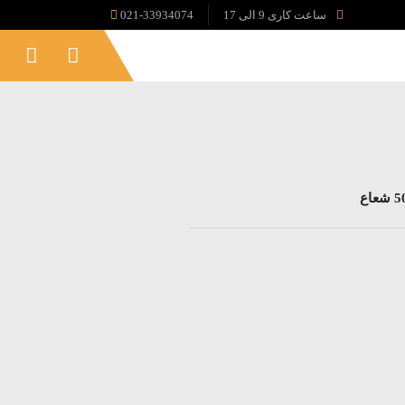
ساعت کاری 9 الی 17
021-33934074