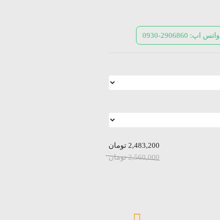
واتس اپ: 2906860-0930
2,483,200
تومان
2,560,000
تومان