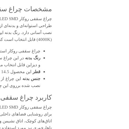
مشخصات چراغ سقفی روکار LED SMD اس
طراحی استوانه‌ای و بدنه‌ای ا
نصب آسانی دارد. رنگ بدنه ا
(4000K) قابل انتخاب است که امکان هماهنگی با انواع دکوراسیون و فضاهای مختلف را فراهم می‌کند.
چراغ سقفی روکار استوانه‌ ای کد5017 شرکت شعاع با توان 20 
رنگ بدنه
و دیزاین قابل انتخاب می
قطر
این محصول 14.5 سانتیمتر است و ارتفاع آن 11 سانتیمتر میباشد .
جنس بدنه
این چراغ از 
نصب شده برروی این چ
کاربرد چراغ سقفی روکار LED SMD استوانه
برای روشنایی فضاهای داخلی 
اتاق‌های کوچک، اتاق نشیمن و
ناهارخوری نیز مورد استفاده ق