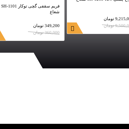
فریم سقفی گچی توکار SH-1101
شعاع
9,215,
تومان
9,500,
تومان
349,200
تومان
360,000
تومان