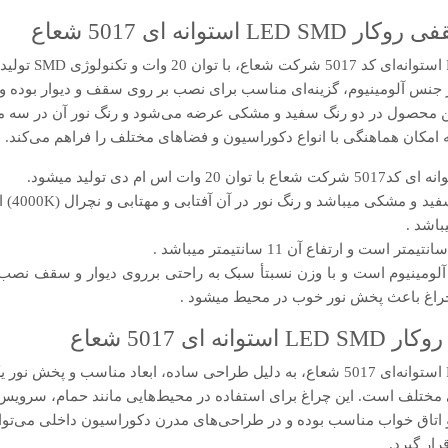
توانه ای 5017 شعاع
چراغ سقفی روکار D SMD
ز جنس آلومینیوم، گزینه‌ای مناسب برای نصب بر روی سقف و دیوار بوده و 
ین محصول در دو رنگ سفید و مشکی عرضه می‌شود و رنگ نور آن در سه مد
وات اس ام دی تولید میشود.
در این چ
باشد .
آلومینیوم است و با وزن نسبتأ سبک به راحتی برروی دیوار و سقف نصب
راغ باعث پخش نور خوب در محیط میشود .
 ای 5017 شعاع
چراغ سقفی روکار LED SMD استوانه‌ای 5017 شعاع، به دلیل طراحی ساده، ابعاد مناسب 
مختلف است. این چراغ برای استفاده در محیط‌هایی مانند حمام، سرویس‌
 اتاق خواب مناسب بوده و در طراحی‌های مدرن دکوراسیون داخلی می‌توان
رار گیرد.