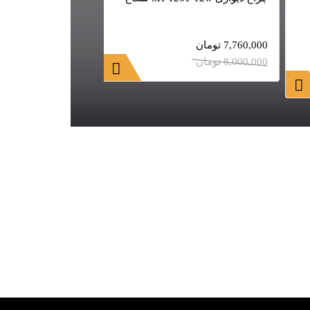
چراغ استخری روکار 
9ROEF
7,760,000
تومان
8,000,000
تومان
2,256,800
تومان
2,480,000
تومان