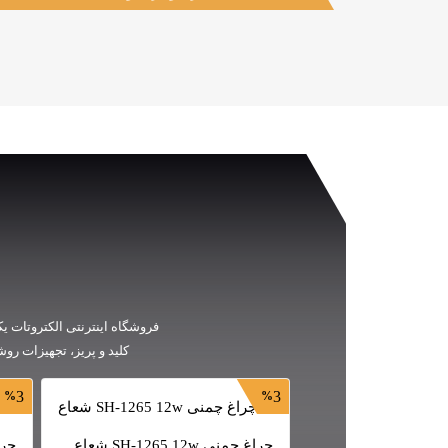
فروشگاه اینترنتی الکتروتات یک
کلید و پریز، تجهیزات رو
3
3
چراغ چمنی SH-1265 12w شعاع
چراغ چ