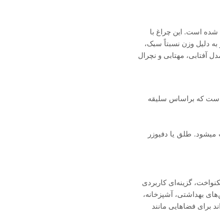
LE استوانه‌ای کد 5017 شرکت شعاع، با توان 20 وات و تکنولوژی SMD تولید شده است. این چراغ با
به دلیل وزن نسبتاً سبک،
ل آفتابی، مهتابی و نچرال
راغ سفید و مشکی میباشد و رنگ نور در آن آفتابی و مهتابی و نچرال (4000K) است که براساس سلیقه
 میشود. طلق یا دفیوزر
و پخش نور یکنواخت، گزینه‌ای کاربردی
های بهداشتی، آشپزخانه،
د برای فضاهایی مانند