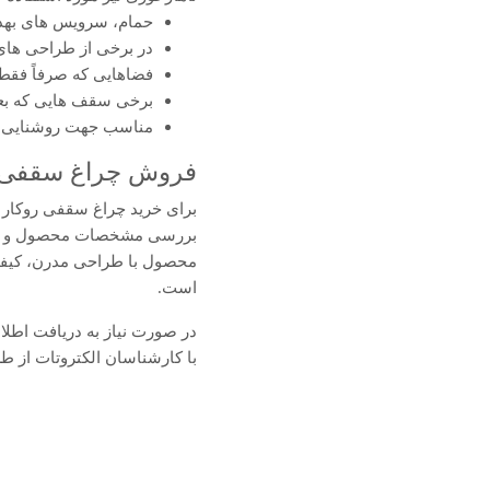
حمام، سرویس های بهدا
در برخی از طراحی های 
فضاهایی که صرفاً فقط 
برخی سقف هایی که بعده
مناسب جهت روشنایی د
فروش چراغ سقفی روکار LED SMD استوانه
برای خرید چراغ سقفی روکار استوانه‌ای LED SMD کد 5017 شعاع 
بررسی مشخصات محصول و ثبت س
محصول با طراحی مدرن، کیفی
است.
در صورت نیاز به دریافت اطلا
با کارشناسان الکتروتات از طریق شماره 02133934074 تماس بگیرید یا در واتس‌آپ با شم