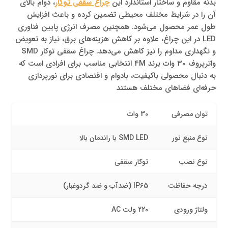
بدنه مقاوم و ساختار استاندارد این
چراغ سقفی توکار
، دوام بالای
آن را در شرایط مختلف محیطی تضمین کرده و باعث افزایش
طول عمر محصول می‌شود. همچنین مصرف انرژی پایین فناوری
LED در این چراغ، علاوه بر کاهش هزینه‌های برق، نیاز به تعویض
و نگهداری مداوم را نیز کاهش می‌دهد. چراغ سقفی توکار SMD
واترپروف 30 وات برند 4M انتخابی مناسب برای افرادی است که
به دنبال محصولی باکیفیت، بادوام و اقتصادی برای نورپردازی
حرفه‌ای فضاهای مختلف هستند
توان مصرفی
30 وات
نوع منبع نور
SMD LED با راندمان بالا
نوع نصب
توکار سقفی
درجه حفاظت
IP65 (ضدآب و ضد گردوغبار)
ولتاژ ورودی
220 ولت AC