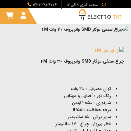
ساعت کاری 9 الی 17
021-33934074
چراغ سقفی توکار SMD واترپروف 30 وات 4M
توان مصرفی : 30 وات
رنگ نور : آفتابی و مهتابی
شارنوری : 2850 لومن
درجه حفاظت : IP55
سایز برش : 15 سانتیمتر
قطر بیرونی چراغ : 17 سانتیمتر