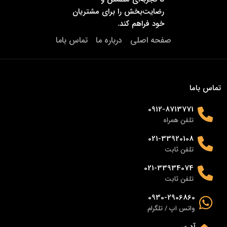
رضایت‌بخش را برای مشتریان
خود فراهم کند.
صفحه اصلی
درباره ما
تماس باما
تماس باما
0912-8713771
تلفن همراه
021-33920108
تلفن ثابت
021-33934074
تلفن ثابت
0930-2906860
واتس اپ / تلگرام
آدرس