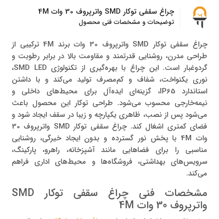
چراغ سقفی توکار SMD واترپروف 30 وات 4M
توضیحات و مشخصات فنی محصول
چراغ سقفی توکار SMD واترپروف 30 وات برند 4M ترکیبی از
طراحی مدرن، روشنایی قدرتمند و مقاومت بالا در برابر رطوبت و
گردوغبار است. این چراغ با بهره‌گیری از تکنولوژی SMD LED،
نوری یکنواخت، شفاف و کم‌مصرف تولید می‌کند و با داشتن
استاندارد IP65، گزینه‌ای ایده‌آل برای محیط‌های داخلی و
نیمه‌خارجی محسوب می‌شود. طراحی توکار این محصول باعث
می‌شود پس از نصب، ظاهری یکپارچه و زیبا در سقف ایجاد شود و
فضای کمتری اشغال کند. چراغ سقفی توکار SMD واترپروف 30
وات 4M با پخش نور گسترده و بدون ایجاد خیرگی، روشنایی
مناسبی را برای فضاهایی مانند آشپزخانه، راهرو، پارکینگ،
سرویس‌های بهداشتی، فروشگاه‌ها و محیط‌های اداری فراهم
می‌کند.
مشخصات فنی چراغ سقفی توکار SMD
واترپروف 30 وات 4M