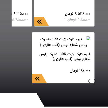
8,536,000
تومان
9,215,000
تومان
8,800,000
تومان
9,500,000
تومان
فریم دارک لایت 1RR متحرک پارس
شعاع توس (قاب هالوژن)
180,000
تومان