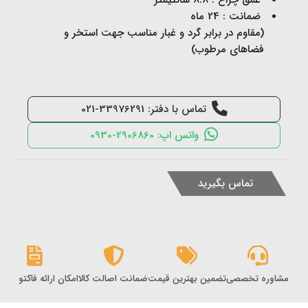
عمق چراغ : 8.8 سانتیمتر
ضمانت : 24 ماه
(مقاوم در برابر گرد و غبار مناسب جهت استخر و
فضاهای مرطوب)
تماس با دفتر: 33976291-021
واتس اپ: 2906860-0930
تماس بگیرید
مشاوره تخصصی
تضمین بهترین قیمت
ضمانت اصالت کالا
امکان ارائه فاکتور رس