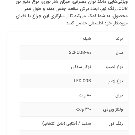
ویژگی‌هایی مانند توان مصرفی، میزان شار نوری، نوع منبع نور
COB، رنگ نور، ابعاد برش سقف، جنس بدنه و طول عمر
محصول، به شما کمک می‌کند تا از سازگاری این چراغ با فضای
موردنظر خود اطمینان حاصل کنید
برند
شیله
مدل
SCFCOB-80
نوع نصب
توکار سقفی
نوع لامپ
LED COB
توان
80 وات
ولتاژ ورودی
220 ولت
رنگ نور
سفید / آفتابی (قابل انتخاب)