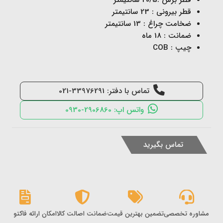
قطر بیرونی : 23 سانتیمتر
ضخامت چراغ : 13 سانتیمتر
ضمانت : 18 ماه
چیپ : COB
تماس با دفتر: 33976291-021
واتس اپ: 2906860-0930
تماس بگیرید
مشاوره تخصصی
تضمین بهترین قیمت
ضمانت اصالت کالا
امکان ارائه فاکتور رس