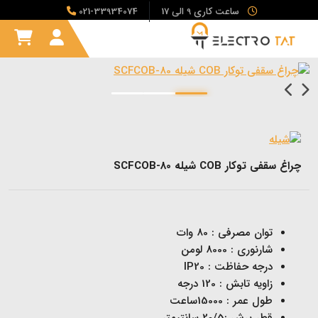
ساعت کاری 9 الی 17
021-33934074
چراغ سقفی توکار COB شیله SCFCOB-80
توان مصرفی : 80 وات
شارنوری : 8000 لومن
درجه حفاظت : IP20
زاویه تابش : 120 درجه
طول عمر : 15000ساعت
قطر برش :20/5 سانتیمتر