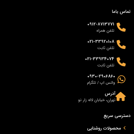
تماس باما
0912-8713771
تلفن همراه
021-33920108
تلفن ثابت
021-33934074
تلفن ثابت
0930-2906860
واتس اپ / تلگرام
آدرس
تهران، خیابان لاله زار نو
دسترسی سریع
محصولات روشنایی