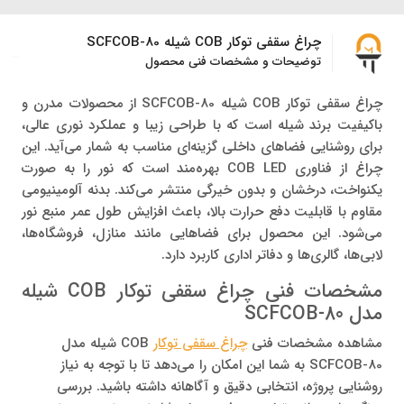
چراغ سقفی توکار COB شیله SCFCOB-80
توضیحات و مشخصات فنی محصول
چراغ سقفی توکار COB شیله SCFCOB-80 از محصولات مدرن و
باکیفیت برند شیله است که با طراحی زیبا و عملکرد نوری عالی،
برای روشنایی فضاهای داخلی گزینه‌ای مناسب به شمار می‌آید. این
چراغ از فناوری COB LED بهره‌مند است که نور را به صورت
یکنواخت، درخشان و بدون خیرگی منتشر می‌کند. بدنه آلومینیومی
مقاوم با قابلیت دفع حرارت بالا، باعث افزایش طول عمر منبع نور
می‌شود. این محصول برای فضاهایی مانند منازل، فروشگاه‌ها،
لابی‌ها، گالری‌ها و دفاتر اداری کاربرد دارد.
مشخصات فنی چراغ سقفی توکار COB شیله
مدل SCFCOB-80
مشاهده مشخصات فنی
چراغ سقفی توکار
COB شیله مدل
SCFCOB-80 به شما این امکان را می‌دهد تا با توجه به نیاز
روشنایی پروژه، انتخابی دقیق و آگاهانه داشته باشید. بررسی