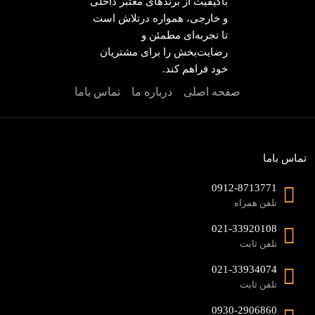
باکیفیت از برندهای معتبر داخلی
و خارجی، همواره درتلاش است
تا تجربه‌ای مطمئن و
رضایت‌بخش را برای مشتریان
خود فراهم کند.
صفحه اصلی
درباره ما
تماس باما
تماس باما
0912-8713771
تلفن همراه
021-33920108
تلفن ثابت
021-33934074
تلفن ثابت
0930-2906860