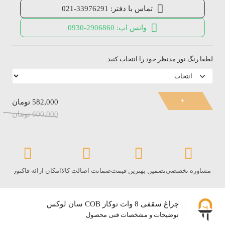
تماس با دفتر: 33976291-021
واتس اپ: 2906860-0930
لطفا رنگ نور مدنظر خود را انتخاب کنید.
582,000
تومان
600,000
تومان
مشاوره تخصصی
تضمین بهترین قیمت
ضمانت اصالت کالا
امکان ارائه فاکتور رس
چراغ سقفی 8 وات توکار COB سان لوکس
توضیحات و مشخصات فنی محصول