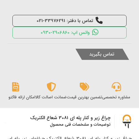
تماس با دفتر: 33976291-021
واتس اپ: 2906860-0930
تماس بگیرید
مشاوره تخصصی
تضمین بهترین قیمت
ضمانت اصالت کالا
امکان ارائه فاکتور رس
چراغ زیر و کنار پله ای 3081 شعاع الکتریک
توضیحات و مشخصات فنی محصول
چراغ زیر و کنار پله ای 3081 شعاع الکتریک چراغهای زیر پله ای