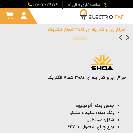
ساعت کاری 9 الی 17
021-33934074
چراغ زیر و کنار پله ای 3081 شعاع الکتریک
جنس بدنه: آلومینیوم
رنگ بدنه: سفید و مشکی
شکل: مستطیل
نوع چراغ: معمولی یا E27