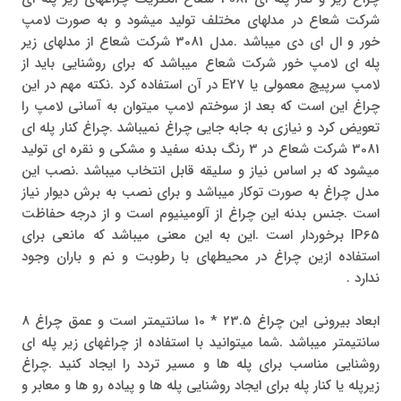
شرکت شعاع در مدلهای مختلف تولید میشود و به صورت لامپ
خور و ال ای دی میباشد .مدل 3081 شرکت شعاع از مدلهای زیر
پله ای لامپ خور شرکت شعاع میباشد که برای روشنایی باید از
لامپ سرپیچ معمولی یا E27 در آن استفاده کرد .نکته مهم در این
چراغ این است که بعد از سوختم لامپ میتوان به آسانی لامپ را
تعویض کرد و نیازی به جابه جایی چراغ نمیباشد .چراغ کنار پله ای
3081 شرکت شعاع در 3 رنگ بدنه سفید و مشکی و نقره ای تولید
میشود که بر اساس نیاز و سلیقه قابل انتخاب میباشد .نصب این
مدل چراغ به صورت توکار میباشد و برای نصب به برش دیوار نیاز
است .جنس بدنه این چراغ از آلومینیوم است و از درجه حفاظت
IP65 برخوردار است .این به این معنی میباشد که مانعی برای
استفاده ازین چراغ در محیطهای با رطوبت و نم و باران وجود
ندارد .
ابعاد بیرونی این چراغ 23.5 * 10 سانتیمتر است و عمق چراغ 8
سانتیمتر میباشد .شما میتوانید با استفاده از چراغهای زیر پله ای
روشنایی مناسب برای پله ها و مسیر تردد را ایجاد کنید .چراغ
زیرپله یا کنار پله برای ایجاد روشنایی پله ها و پیاده رو ها و معابر و