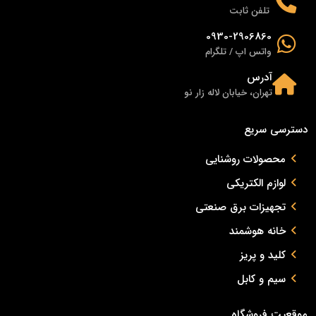
تلفن ثابت
0930-2906860
واتس اپ / تلگرام
آدرس
تهران، خیابان لاله زار نو
دسترسی سریع
محصولات روشنایی
لوازم الکتریکی
تجهیزات برق صنعتی
خانه هوشمند
کلید و پریز
سیم و کابل
موقعیت فروشگاه