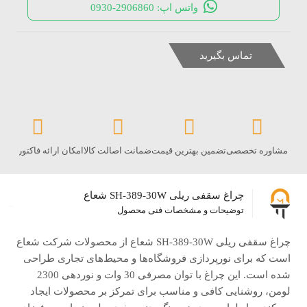
واتس اپ: 2906860-0930
تماس بگیرید
مشاوره تخصصی
تضمین بهترین قیمت
ضمانت اصالت کالا
امکان ارائه فاکتور رس
چراغ سقفى ریلى SH-389-30W شعاع
توضیحات و مشخصات فنی محصول
چراغ سقفى ریلى SH-389-30W شعاع از محصولات شرکت شعاع
است که برای نورپردازی فروشگاه‌ها و محیط‌های تجاری طراحی
شده است. این چراغ با توان مصرفی 30 وات و نوردهی 2300
لومن، روشنایی کافی و مناسب برای تمرکز بر محصولات ایجاد