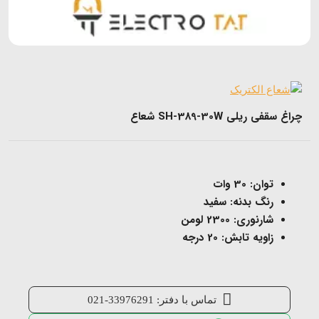
چراغ سقفى ریلى SH-389-30W شعاع
توان: 30 وات
رنگ بدنه: سفید
شارنوری: 2300 لومن
زاویه تابش: 20 درجه
تماس با دفتر: 33976291-021