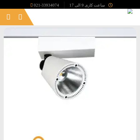
ساعت کاری 9 الی 17
021-33934074