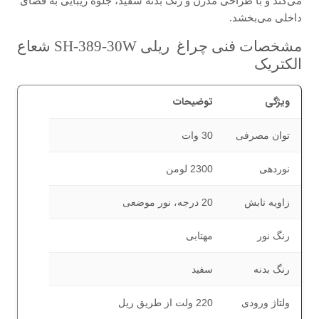
می‌کند و با طراحی مدرن و رنگ بدنه سفید، جلوه زیبایی به فضای
داخلی می‌بخشد.
مشخصات فنی چراغ ریلى SH-389-30W شعاع
الکتریک
ویژگی
توضیحات
توان مصرفی
30 وات
نوردهی
2300 لومن
زاویه تابش
20 درجه، نور موضعی
رنگ نور
مهتابی
رنگ بدنه
سفید
ولتاژ ورودی
220 ولت از طریق ریل