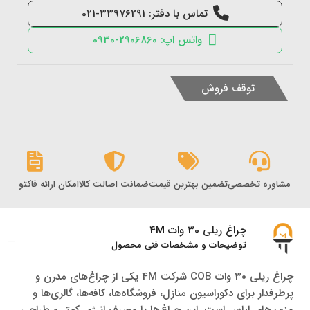
تماس با دفتر: 33976291-021
واتس اپ: 2906860-0930
توقف فروش
مشاوره تخصصی
تضمین بهترین قیمت
ضمانت اصالت کالا
امکان ارائه فاکتور رس
چراغ ریلی 30 وات 4M
توضیحات و مشخصات فنی محصول
چراغ ریلی ۳۰ وات COB شرکت 4M یکی از چراغ‌های مدرن و
پرطرفدار برای دکوراسیون منازل، فروشگاه‌ها، کافه‌ها، گالری‌ها و