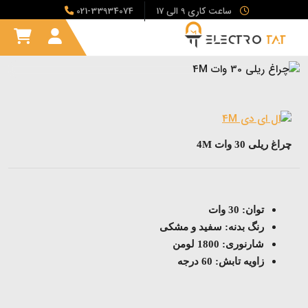
ساعت کاری 9 الی 17
021-33934074
چراغ ریلی 30 وات 4M
توان: 30 وات
رنگ بدنه: سفید و مشکی
شارنوری: 1800 لومن
زاویه تابش: 60 درجه