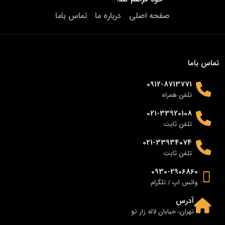
صفحه اصلی
درباره ما
تماس باما
تماس باما
0912-8713771
تلفن همراه
021-33920108
تلفن ثابت
021-33934074
تلفن ثابت
0930-2906860
واتس اپ / تلگرام
آدرس
تهران، خیابان لاله زار نو