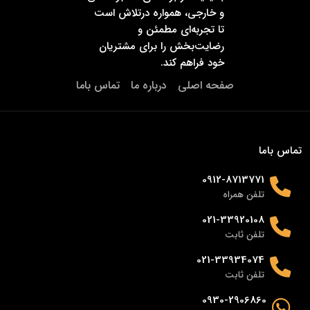
و خارجی، همواره درتلاش است
تا تجربه‌ای مطمئن و
رضایت‌بخش را برای مشتریان
خود فراهم کند.
صفحه اصلی
درباره ما
تماس باما
تماس باما
0912-8713771
تلفن همراه
021-33920108
تلفن ثابت
021-33934074
تلفن ثابت
0930-2906860