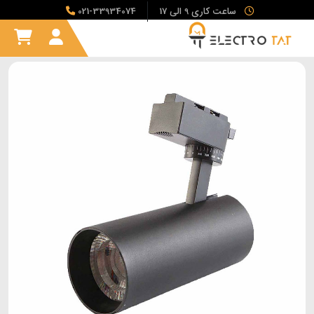
ساعت کاری 9 الی 17
021-33934074