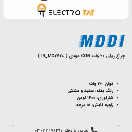
چراغ ریلی 20 وات COB مودی ( IR_MD2420 )
توان: 20 وات
رنگ بدنه: سفید و مشکی
شارنوری: 1600 لومن
زاویه تابش: 18 درجه
تماس با دفتر: 33976291-021