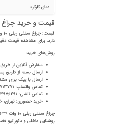
دمای کارکرد
قیمت و خرید چراغ سقفی ریلی 10 وات 39
قیمت:
دارد. برای مشاهده قیمت دقیق 
روش‌های خرید:
سفارش آنلاین از طریق 
ارسال بسته از طریق پ
ارسال با پیک برای مشت
تماس واتساپ: 09128713771 و 09302906860
تماس تلفنی: 02133976291 و 02133920108
خرید حضوری: تهران، خیابا
روشنایی داخلی و دکوراتیو فض