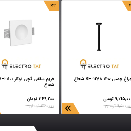
3
اغ چمنی SH-1268 12w شعاع
فریم سقفی گچی توکار -1101
شعاع
9,215,00
تومان
349,200
تومان
9,500,00
تومان
360,000
تومان