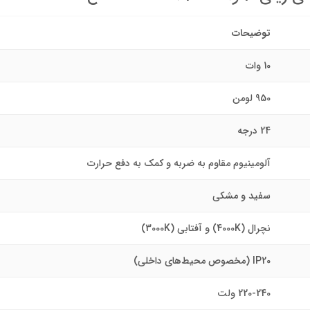
توضیحات
10 وات
950 لومن
24 درجه
آلومینیوم مقاوم به ضربه و کمک به دفع حرارت
سفید و مشکی
نچرال (4000K) و آفتابی (3000K)
IP20 (مخصوص محیط‌های داخلی)
220-240 ولت