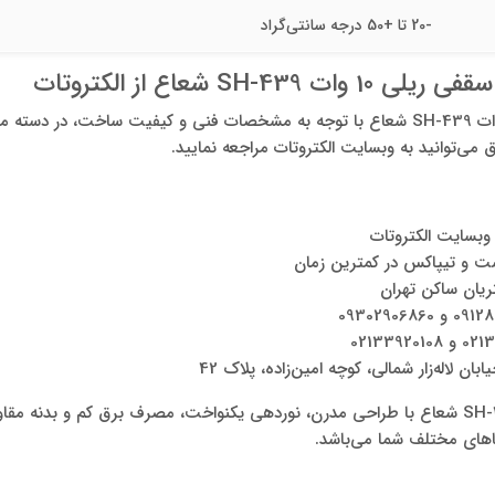
-20 تا +50 درجه سانتی‌گراد
SH-4 شعاع از الکتروتات
چراغ سقفی ریلی 10 وات SH-439 شعاع با توجه به مشخصات فنی و کیفیت ساخت، د
می‌توانید به وبسایت الکتروتات مراجعه نمایید.
وبسایت الکتروتات
ست و تیپاکس در کمترین زمان
ریان ساکن تهران
ن لاله‌زار شمالی، کوچه امین‌زاده، پلاک 42
چراغ سقفی ریلی 10 وات SH-439 شعاع با طراحی مدرن، نوردهی یکنواخت، مصرف برق کم و بد
اهای مختلف شما می‌باشد.