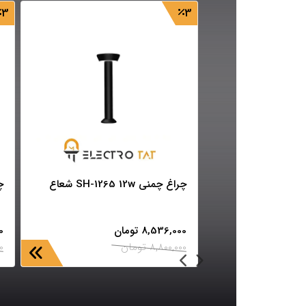
3
3
چراغ چمنی SH-1265 12w شعاع
چر
8,536,000
تومان
0
8,800,000
تومان
0