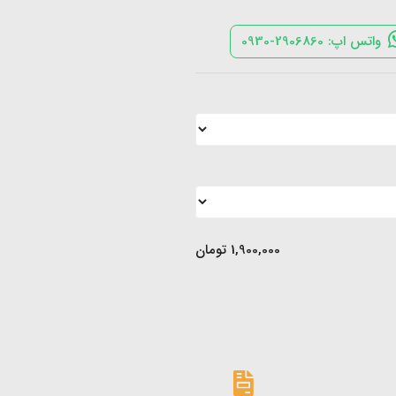
واتس اپ: 2906860-0930
1,900,000
تومان