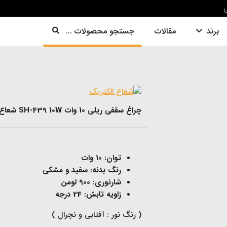
ی
برند
مقالات
جستجو محصولات ...
چراغ سقفی ریلی 10 وات SH-439 10W شعاع
توان: 10 وات
رنگ بدنه: سفید و مشکی
شارنوری: 900 لومن
زاویه تابش: 24 درجه
( رنگ نور : آفتابی و نچرال )