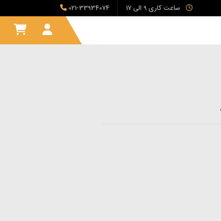
ساعت کاری 9 الی 17
021-33934074