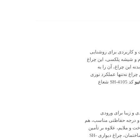
ت و کاربردی برای روشنایی
فاده از منبع نور LED، بدنه آلومینیومی مقاوم و شیشه پلکسی، این چراغ
نه این چراغ، آن را به
چراغ نه‌تنها عملکرد نوری
تیو
کد SH-4105 شعاع
 کاربردی و زیبا برای ورودی
 بهره‌گیری از چیپ LED کم‌مصرف، بدنه مقاوم و درجه حفاظتی مناسب، هم
ت و ملایم، علاوه بر تأمین
روشنایی مطلوب، جلوه‌ای شیک و مدرن به نمای ساختمان می‌بخشد. امکان نصب پلاک واحد یا شماره ساختمان، چراغ دیواری SH-