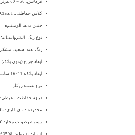
فرکانس: 50 ~ 60 هرتز
کلاس حفاظتی: Class I
جنس بدنه: آلومینیوم
نوع رنگ: الکترواستاتیک
رنگ بدنه: سفید، مشکی
ابعاد چراغ (بدون پلاک): 16×8.6×10 سانتی‌مت
ابعاد پلاک: 11×16 سانتی‌متر
نوع نصب: روکار
درجه حفاظت محیطی: IP54
محدوده دمای کاری: -20 تا +50 درجه سانتی‌گراد
بیشینه رطوبت مجاز: 90٪
استاندارد تولید: IEC 60598