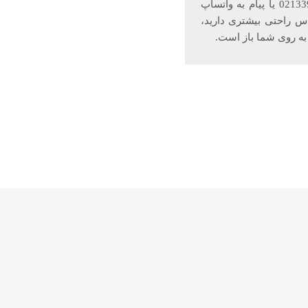
محصول موجود در بازار انتخاب کنید. با یک تماس ساده به شماره‌های 02133976291 و 02133920108 یا پیام به واتساپ
ری احساس راحتی بیشتری دارید،