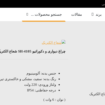
نی
برند
مقالات
جستجو محصولات ...
چراغ دیواری و دکوراتیو SH-4105 شعاع الکتریک
جنس بدنه: آلومینیوم
رنگ بدنه: سفید، مشکی و خاکستری تیر
ولتاژ ورودی: 220 ولت
درجه حفاظتی: IP54
( توان : 6 وات )