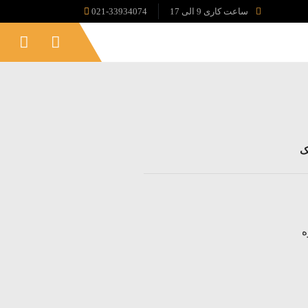
ساعت کاری 9 الی 17
021-33934074
ه