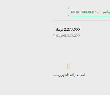
واتس اپ: 2906860-0930
2,273,600
تومان
2,320,000
تومان
امکان ارائه فاکتور رسمی