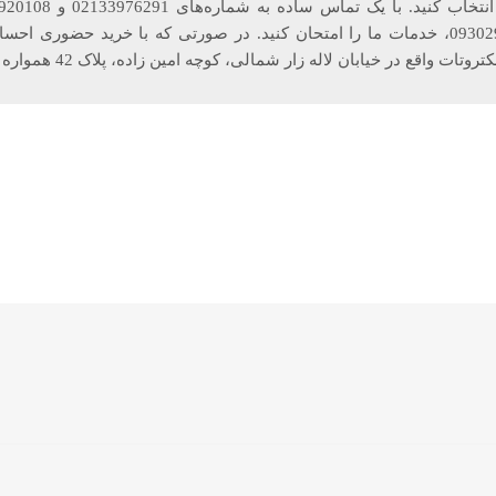
09128713771 و 09302906860، خدمات ما را امتحان کنید. در صورتی که با خرید حضو
 در خیابان لاله زار شمالی، کوچه امین زاده، پلاک 42 همواره به روی شما باز است.