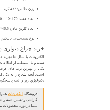
وزن خالص: 437 گرم
ابعاد جعبه: 170×110×130 میلی‌متر
ابعاد کارتن مادر: 46.5×36×27.5 سانتی‌متر
نوع بسته‌بندی: نایلکس 
خرید چراغ دیواری و دکوراتیو SH-4105 شعاع 
الکتروتات با سال ها تجربه 
شده و با استفاده از اطلاعات
یکی از بهترین برند های عر
است. آنچه شعاع را به یکی از 
تکنولوژیِ روز و البته پاسخگوی
فروشگاه
الکتروتات
هموار
گارانتی و تعمیر، همه و 
شما درمورد محصولات میبا